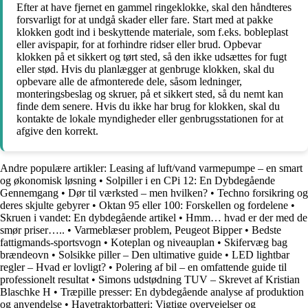
Efter at have fjernet en gammel ringeklokke, skal den håndteres
forsvarligt for at undgå skader eller fare. Start med at pakke
klokken godt ind i beskyttende materiale, som f.eks. bobleplast
eller avispapir, for at forhindre ridser eller brud. Opbevar
klokken på et sikkert og tørt sted, så den ikke udsættes for fugt
eller stød. Hvis du planlægger at genbruge klokken, skal du
opbevare alle de afmonterede dele, såsom ledninger,
monteringsbeslag og skruer, på et sikkert sted, så du nemt kan
finde dem senere. Hvis du ikke har brug for klokken, skal du
kontakte de lokale myndigheder eller genbrugsstationen for at
afgive den korrekt.
Andre populære artikler:
Leasing af luft/vand varmepumpe – en smart
og økonomisk løsning
•
Solpiller i en CPi 12: En Dybdegående
Gennemgang
•
Dør til værksted – men hvilken?
•
Techno forsikring og
deres skjulte gebyrer
•
Oktan 95 eller 100: Forskellen og fordelene
•
Skruen i vandet: En dybdegående artikel
•
Hmm… hvad er der med de
smør priser…..
•
Varmeblæser problem, Peugeot Bipper
•
Bedste
fattigmands-sportsvogn
•
Koteplan og niveauplan
•
Skifervæg bag
brændeovn
•
Solsikke piller – Den ultimative guide
•
LED lightbar
regler – Hvad er lovligt?
•
Polering af bil – en omfattende guide til
professionelt resultat
•
Simons udstødning TUV – Skrevet af Kristian
Blaschke H
•
Træpille presser: En dybdegående analyse af produktion
og anvendelse
•
Havetraktorbatteri: Vigtige overvejelser og