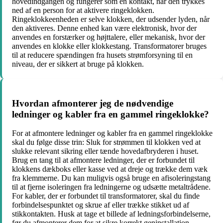
hovedindgangen og fungerer som en kontakt, når den trykkes
ned af en person for at aktivere ringeklokken.
Ringeklokkeenheden er selve klokken, der udsender lyden, når
den aktiveres. Denne enhed kan være elektronisk, hvor der
anvendes en forstærker og højttalere, eller mekanisk, hvor der
anvendes en klokke eller klokkestang. Transformatorer bruges
til at reducere spændingen fra husets strømforsyning til en
niveau, der er sikkert at bruge på klokken.
Hvordan afmonterer jeg de nødvendige
ledninger og kabler fra en gammel ringeklokke?
For at afmontere ledninger og kabler fra en gammel ringeklokke
skal du følge disse trin: Sluk for strømmen til klokken ved at
slukke relevant sikring eller tænde hovedafbryderen i huset.
Brug en tang til at afmontere ledninger, der er forbundet til
klokkens dækboks eller kasse ved at dreje og trække dem væk
fra klemmerne. Du kan muligvis også bruge en afisoleringstang
til at fjerne isoleringen fra ledningerne og udsætte metaltrådene.
For kabler, der er forbundet til transformatorer, skal du finde
forbindelsespunktet og skrue af eller trække stikket ud af
stikkontakten. Husk at tage et billede af ledningsforbindelserne,
før du afmonterer dem for at sikre korrekt geninstallation.