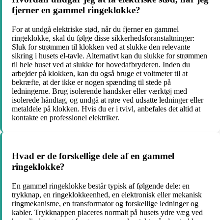
fjerner en gammel ringeklokke?
For at undgå elektriske stød, når du fjerner en gammel
ringeklokke, skal du følge disse sikkerhedsforanstaltninger:
Sluk for strømmen til klokken ved at slukke den relevante
sikring i husets el-tavle. Alternativt kan du slukke for strømmen
til hele huset ved at slukke for hovedafbryderen. Inden du
arbejder på klokken, kan du også bruge et voltmeter til at
bekræfte, at der ikke er nogen spænding til stede på
ledningerne. Brug isolerende handsker eller værktøj med
isolerede håndtag, og undgå at røre ved udsatte ledninger eller
metaldele på klokken. Hvis du er i tvivl, anbefales det altid at
kontakte en professionel elektriker.
Hvad er de forskellige dele af en gammel
ringeklokke?
En gammel ringeklokke består typisk af følgende dele: en
trykknap, en ringeklokkeenhed, en elektronisk eller mekanisk
ringmekanisme, en transformator og forskellige ledninger og
kabler. Trykknappen placeres normalt på husets ydre væg ved