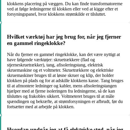
klokkens placering på væggen. Du kan finde transformatorerne
ved at følge ledningerne til klokken eller ved at kigge efter et
forsyningspanel, hvor klokkens strømkilde er tilsluttet.
Hvilket værktøj har jeg brug for, når jeg fjerner
en gammel ringeklokke?
Når du fjerner en gammel ringeklokke, kan det være nyttigt at
have følgende værktøjer: skruetrækkere (flad og
stjerneskruetrækker), tang, afisoleringstang, elektrisk
skruemaskine og et voltmeter. Skruetrækkere og elektriske
skruemaskiner bruges til at løsne skruer og klip, der holder
klokken på plads og for at adskille klokkens kasse. Tang bruges
til at afmontere ledninger og kabler, mens afisoleringstangen
hjælper med at fjerne isoleringen fra ledningerne, så de kan
tilsluttes og frakobles sikkert. Voltmeteret bruges til at måle
spændingen og bekræfte, at strømforsyningen er afbrudt, før du
fortsætter med at arbejde på klokken.
Hvordan undgår jeg at få elektriske stød, når jeg