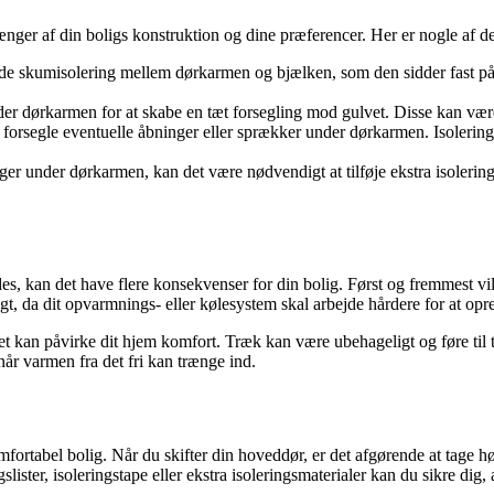
hænger af din boligs konstruktion og dine præferencer. Her er nogle af 
ende skumisolering mellem dørkarmen og bjælken, som den sidder fast p
under dørkarmen for at skabe en tæt forsegling mod gulvet. Disse kan være
 forsegle eventuelle åbninger eller sprækker under dørkarmen. Isoleringst
inger under dørkarmen, kan det være nødvendigt at tilføje ekstra isolerin
s, kan det have flere konsekvenser for din bolig. Først og fremmest vil 
t, da dit opvarmnings- eller kølesystem skal arbejde hårdere for at opr
kan påvirke dit hjem komfort. Træk kan være ubehageligt og føre til te
år varmen fra det fri kan trænge ind.
mfortabel bolig. Når du skifter din hoveddør, er det afgørende at tage 
ster, isoleringstape eller ekstra isoleringsmaterialer kan du sikre dig, a