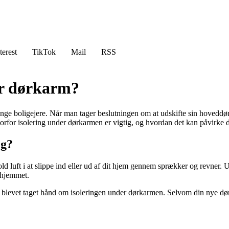
terest
TikTok
Mail
RSS
er dørkarm?
ge boligejere. Når man tager beslutningen om at udskifte sin hoveddør, 
orfor isolering under dørkarmen er vigtig, og hvordan det kan påvirke di
ig?
old luft i at slippe ind eller ud af dit hjem gennem sprækker og revner.
i hjemmet.
 er blevet taget hånd om isoleringen under dørkarmen. Selvom din nye dør