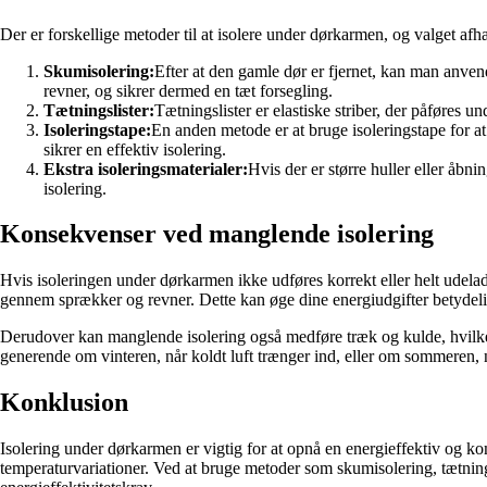
Der er forskellige metoder til at isolere under dørkarmen, og valget af
Skumisolering:
Efter at den gamle dør er fjernet, kan man anv
revner, og sikrer dermed en tæt forsegling.
Tætningslister:
Tætningslister er elastiske striber, der påføres 
Isoleringstape:
En anden metode er at bruge isoleringstape for at
sikrer en effektiv isolering.
Ekstra isoleringsmaterialer:
Hvis der er større huller eller åbn
isolering.
Konsekvenser ved manglende isolering
Hvis isoleringen under dørkarmen ikke udføres korrekt eller helt udelade
gennem sprækker og revner. Dette kan øge dine energiudgifter betydelig
Derudover kan manglende isolering også medføre træk og kulde, hvilket 
generende om vinteren, når koldt luft trænger ind, eller om sommeren, n
Konklusion
Isolering under dørkarmen er vigtig for at opnå en energieffektiv og ko
temperaturvariationer. Ved at bruge metoder som skumisolering, tætningsli