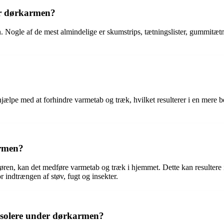
der dørkarmen?
en. Nogle af de mest almindelige er skumstrips, tætningslister, gummitæt
hjælpe med at forhindre varmetab og træk, hvilket resulterer i en mere 
armen?
en, kan det medføre varmetab og træk i hjemmet. Dette kan resultere i 
indtrængen af støv, fugt og insekter.
 isolere under dørkarmen?