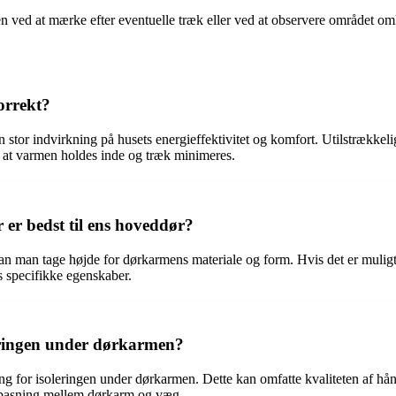
en ved at mærke efter eventuelle træk eller ved at observere området o
orrekt?
n stor indvirkning på husets energieffektivitet og komfort. Utilstrækkel
, at varmen holdes inde og træk minimeres.
 er bedst til ens hoveddør?
, kan man tage højde for dørkarmens materiale og form. Hvis det er muli
s specifikke egenskaber.
leringen under dørkarmen?
ing for isoleringen under dørkarmen. Dette kan omfatte kvaliteten af hå
æt pasning mellem dørkarm og væg.