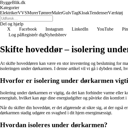
ByggeBlik.dk
Kategorier
Elektriker
VVS
Murer
Tømrer
Maler
Gulv
Tag
Kloak
Tendenser
Værktøj
Del og hjælp
X
Facebook
Instagram
LinkedIn
YouTube
Pin
Log på
Registrér dig
Nyhedsbrev
Skifte hoveddør – isolering und
At skifte hoveddøren kan være en stor investering og beslutning for man
isoleringen under dørkarmen. I denne artikel vil vi gå i dybden med, hv
Hvorfor er isolering under dørkarmen vigt
Isolering under dørkarmen er vigtig, da det kan forhindre varme eller k
energitab, hvilket kan øge dine energiudgifter og påvirke din komfort 
Når du skifter din hoveddør, er det afgørende at sikre sig, at der også
dørkarmen stadig udgøre en svaghed i dit hjem energimæssigt.
Hvordan isoleres under dørkarmen?