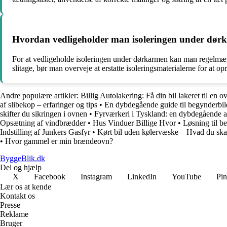
Hvordan vedligeholder man isoleringen under dør
For at vedligeholde isoleringen under dørkarmen kan man regelmæssigt
slitage, bør man overveje at erstatte isoleringsmaterialerne for at opr
Andre populære artikler:
Billig Autolakering: Få din bil lakeret til en 
af slibekop – erfaringer og tips
•
En dybdegående guide til begynderbil
skifter du sikringen i ovnen
•
Fyrværkeri i Tyskland: en dybdegående ar
Opsætning af vindbrædder
•
Hus Vinduer Billige Hvor
•
Løsning til b
Indstilling af Junkers Gasfyr
•
Kørt bil uden kølervæske – Hvad du skal 
•
Hvor gammel er min brændeovn?
ByggeBlik.dk
Del og hjælp
X
Facebook
Instagram
LinkedIn
YouTube
Pin
Lær os at kende
Kontakt os
Presse
Reklame
Bruger