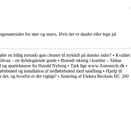
gsmaterialer for støv og snavs. Hvis der er skader eller tegn på
be en billig tornado gun cleaner til trykluft på danske sider?
•
Kvalitet
/Silvan – en dybdegående guide
•
Brændt sikring i komfur – Sådan
el og spartelmasse fra Harald Nyborg
•
Tjek lige www.Autouncle.dk
•
øbsbrønd og installation af nedløbsbrønd med sandfang
•
Hjælp til
et, og hvorfor er det vigtigt?
•
Justering af Elektra Beckum HC 260