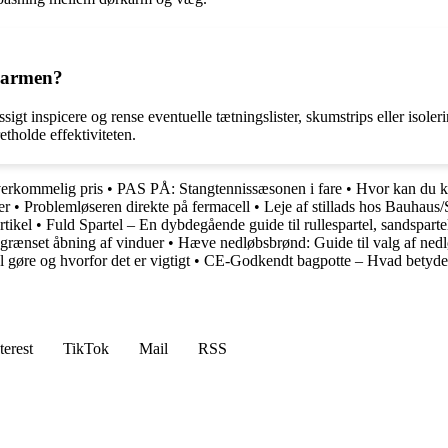
karmen?
 inspicere og rense eventuelle tætningslister, skumstrips eller isolerin
etholde effektiviteten.
overkommelig pris
•
PAS PÅ: Stangtennissæsonen i fare
•
Hvor kan du kø
er
•
Problemløseren direkte på fermacell
•
Leje af stillads hos Bauhaus
tikel
•
Fuld Spartel – En dybdegående guide til rullespartel, sandspart
egrænset åbning af vinduer
•
Hæve nedløbsbrønd: Guide til valg af nedl
gøre og hvorfor det er vigtigt
•
CE-Godkendt bagpotte – Hvad betyder d
terest
TikTok
Mail
RSS