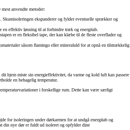
de mest anvendte metoder:
å. Skumisoleringen ekspanderer og fylder eventuelle sprækker og
 en effektiv løsning til at forhindre træk og energitab.
apen er en fleksibel tape, der kan klæbe til de fleste overflader og
gsmaterialer såsom flamingo eller mineraluld for at opnå en tilstrækkelig
dit hjem miste sin energieffektivitet, da varme og kold luft kan passere
etholde en behagelig temperatur.
mperaturvariationer i forskellige rum. Dette kan være særligt
højde for isoleringen under dørkarmen for at undgå energitab og
t din nye dør er fuldt ud isoleret og opfylder dine