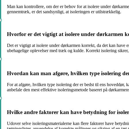
Man kan kontrollere, om der er behov for at isolere under dørkarm
gennemtræk, er det sandsynligt, at isoleringen er utilstrækkelig.
Hvorfor er det vigtigt at isolere under dørkarmen k
Det er vigtigt at isolere under dørkarmen korrekt, da det kan have e
ubehagelige oplevelser med træk og kulde. Korrekt isolering sikrer
Hvordan kan man afgøre, hvilken type isolering der
For at afgøre, hvilken type isolering der er bedst til ens hoveddør
anbefale den mest effektive isoleringsmetode baseret på dørkarmen
Hvilke andre faktorer kan have betydning for iso
Udover selve isoleringsmaterialerne kan flere faktorer have betydn
tætningslister, anvendelse af korrekte målinger og sikring af en t