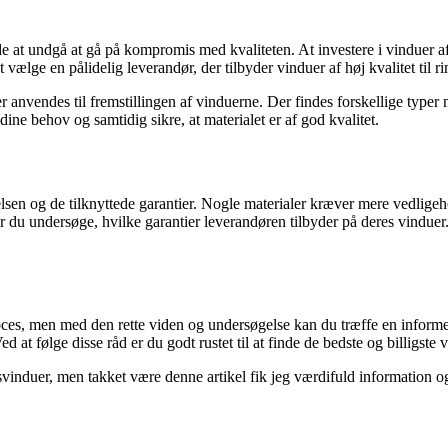
nde at undgå at gå på kompromis med kvaliteten. At investere i vinduer a
vælge en pålidelig leverandør, der tilbyder vinduer af høj kvalitet til ri
er anvendes til fremstillingen af vinduerne. Der findes forskellige type
 dine behov og samtidig sikre, at materialet er af god kvalitet.
elsen og de tilknyttede garantier. Nogle materialer kræver mere vedlige
 bør du undersøge, hvilke garantier leverandøren tilbyder på deres vindue
roces, men med den rette viden og undersøgelse kan du træffe en info
 at følge disse råd er du godt rustet til at finde de bedste og billigste v
usvinduer, men takket være denne artikel fik jeg værdifuld information o