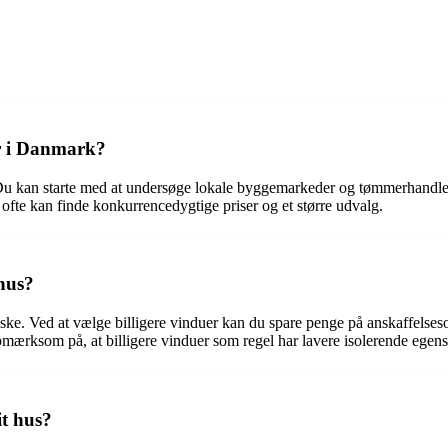
er i Danmark?
k. Du kan starte med at undersøge lokale byggemarkeder og tømmerhandl
 ofte kan finde konkurrencedygtige priser og et større udvalg.
 hus?
iske. Ved at vælge billigere vinduer kan du spare penge på anskaffelses
opmærksom på, at billigere vinduer som regel har lavere isolerende egens
it hus?