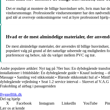
Det er muligt at montere de billige husvinduer selv, hvis man har d
vinduesmontage. Professionelle vinduesmontører har den nødvendige 
god idé at overveje omkostningerne ved at hyre professionel hjælp 
Hvad er de mest almindelige materialer, der anvende
De mest almindelige materialer, der anvendes til billige husvindue
populært valg på grund af det naturlige udseende og muligheden for a
præferencer og behov, når du vælger mellem PVC og træ.
Andre populære artikler:
Nyt tag på 70er hus: En dybdegående transfo
installationer i fritidsbåde: En dybdegående guide
•
Knauf isolering – d
Massage
•
Samling ved stikkontakt
•
Blænde stikkontakt hul af
•
Minifl
dybdegående vejledning
•
Seat 1.2 service interval – Skrevet af V.A.G
Frakobling af airbag i passagersiden
ByggeBlik.dk
Del og hjælp
X
Facebook
Instagram
LinkedIn
YouTube
Pin
Lær os at kende