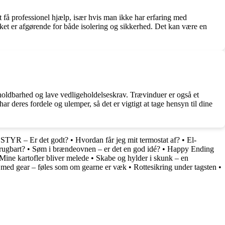
 få professionel hjælp, især hvis man ikke har erfaring med
ket er afgørende for både isolering og sikkerhed. Det kan være en
 holdbarhed og lave vedligeholdelseskrav. Trævinduer er også et
r deres fordele og ulemper, så det er vigtigt at tage hensyn til dine
R – Er det godt?
•
Hvordan får jeg mit termostat af?
•
El-
rugbart?
•
Søm i brændeovnen – er det en god idé?
•
Happy Ending
Mine kartofler bliver melede
•
Skabe og hylder i skunk – en
med gear – føles som om gearne er væk
•
Rottesikring under tagsten
•