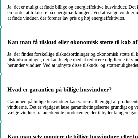
Ja, det er muligt at finde billige og energieffektive husvinduer. Det
en fordel at fokusere på energimærkningen. Ved at vælge vinduer m
at finde vinduer, der forener lav pris og høj energieffektivitet.
Kan man få tilskud eller økonomisk støtte til køb af
Ja, der findes forskellige tilskudsordninger og økonomisk støtte ti
tilskudsordninger, der kan hjælpe med at reducere udgifterne til vin
herunder vinduer. Ved at udnytte disse tilskuds- og støttemulighede
Hvad er garantien på billige husvinduer?
Garantien på billige husvinduer kan variere afhængigt af producent
vinduerne. Det er vigtigt at læse garantibetingelserne grundigt og
vælge vinduer fra anerkendte producenter, der tilbyder længere gar
Kan man selv montere de billige husvinduer, eller b