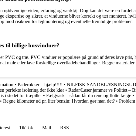
en nødvendige viden, erfaring og værktøj. Dog kan det være en fordel at
ekspertise og sikrer, at vinduerne bliver korrekt og tæt monteret, hvil
op mod risikoen for fejlmontering og eventuelle fremtidige problemer.
s til billige husvinduer?
r, er PVC og træ. PVC-vinduer er populære på grund af deres lave pris,
t male eller lave forskellige overfladebehandlinger. Begge materialer ha
rmation
•
Paderokker – hjælp!!!!!
•
NILFISK SANDBLÆSNINGSUDSTY
en perfekte isolering der ikke klør
•
Radar/Laser jammer vs Politiet – B
is i stedet for træpiller
•
Fælgvask – sådan får du rene og flotte fælge
•
•
Regne kilometer ud pr. liter benzin: Hvordan gør man det?
•
Problem 
terest
TikTok
Mail
RSS