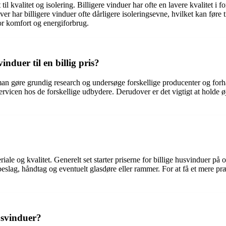
il kvalitet og isolering. Billigere vinduer har ofte en lavere kvalitet i f
r har billigere vinduer ofte dårligere isoleringsevne, hvilket kan føre 
or komfort og energiforbrug.
nduer til en billig pris?
bør man gøre grundig research og undersøge forskellige producenter og fo
g servicen hos de forskellige udbydere. Derudover er det vigtigt at holde 
riale og kvalitet. Generelt set starter priserne for billige husvinduer p
ag, håndtag og eventuelt glasdøre eller rammer. For at få et mere præci
husvinduer?