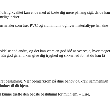
f dårlig kvalitet kan ende med at koste dig mere på lang sigt, da de kan
melige priser.
r materialer som træ, PVC og aluminium, og hver materialtype har sine
holdelse end andre, og det kan være en god idé at overveje, hvor meget
r. En god garanti kan give dig tryghed og sikkerhed for, at du kan få
rmeret beslutning. Vær opmærksom på dine behov og krav, sammenlign
induer til dit hjem.
g kunne træffe den bedste beslutning for mit hjem. – Lise,