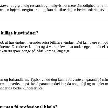
 kræver dog grundig research og muligvis lidt mere tålmodighed for at fin
ed en højere energimærkning, kan du sikre dig en bedre isoleringsevne
 billige husvinduer?
l køb af husvinduer, herunder også billigere vinduer. Det kan være en go
duerne. Derudover kan det også være relevant at undersøge, om dit el- ell
r kan du spare penge på både kort og lang sigt.
en og forhandleren. Typisk vil du dog kunne forvente en garanti på min
 være opmærksom på, hvad garantien dækker, da nogle fejl og mangler mu
antier og bedre kundeservice.
ør man få professionel hjælp?