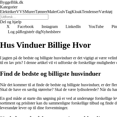
ByggeBlik.dk
Kategorier
Elektriker
VVS
Murer
Tømrer
Maler
Gulv
Tag
Kloak
Tendenser
Værktøj
Del og hjælp
X
Facebook
Instagram
LinkedIn
YouTube
Pin
Log på
Registrér dig
Nyhedsbrev
Hus Vinduer Billige Hvor
I jagten på de bedste og billigste husvinduer er det vigtigt at være vel
til en lav pris? I denne artikel vil vi udforske de forskellige mulighede
Find de bedste og billigste husvinduer
Når det kommer til at finde de bedste og billigste husvinduer, er der fler
Skal de have en særlig størrelse? Skal de være lydisolerede? Når du har 
En god måde at starte din søgning på er ved at undersøge forskellige le
sortiment og prislister kan du sammenligne forskellige tilbud og finde 
leverandør lever op til dine forventninger.