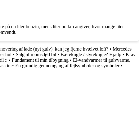
re på en liter benzin, mens liter pr. km angiver, hvor mange liter
 omvendt.
novering af lade (nyt gulv), kan jeg fjerne hvælvet loft?
•
Mercedes
er hul
•
Salg af momsdød bil
•
Bærekugle / styrekugle? Hjælp
•
Krav
l ::
•
Fundament til min tilbygning
•
El-vandvarmer til gulvvarme,
skine: En grundig gennemgang af fejlsymboler og symboler
•