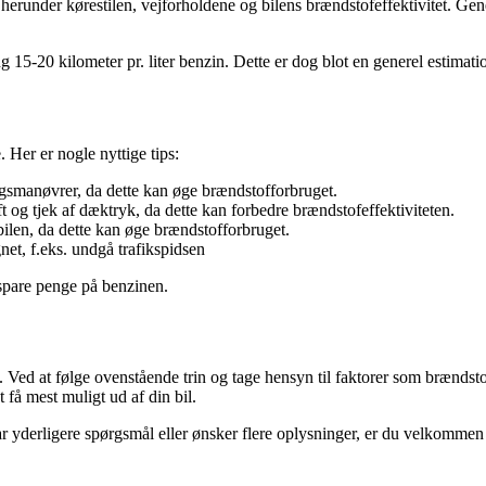
 herunder kørestilen, vejforholdene og bilens brændstofeffektivitet. Gene
5-20 kilometer pr. liter benzin. Dette er dog blot en generel estimation
 Her er nogle nyttige tips:
smanøvrer, da dette kan øge brændstofforbruget.
t og tjek af dæktryk, da dette kan forbedre brændstofeffektiviteten.
ilen, da dette kan øge brændstofforbruget.
net, f.eks. undgå trafikspidsen
 spare penge på benzinen.
e. Ved at følge ovenstående trin og tage hensyn til faktorer som brændsto
 få mest muligt ud af din bil.
r yderligere spørgsmål eller ønsker flere oplysninger, er du velkommen 