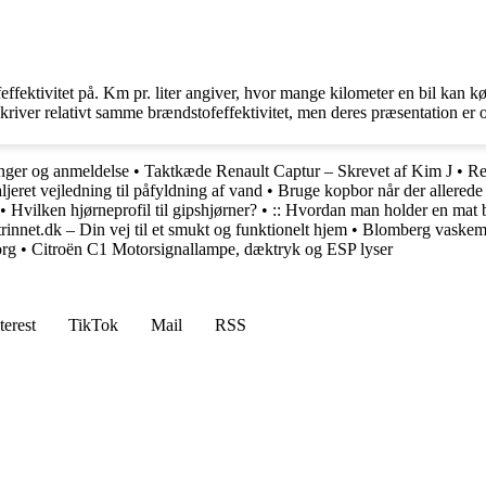
feffektivitet på. Km pr. liter angiver, hvor mange kilometer en bil kan kø
skriver relativt samme brændstofeffektivitet, men deres præsentation er
inger og anmeldelse
•
Taktkæde Renault Captur – Skrevet af Kim J
•
Re
ret vejledning til påfyldning af vand
•
Bruge kopbor når der allerede 
•
Hvilken hjørneprofil til gipshjørner?
•
:: Hvordan man holder en mat bi
rinnet.dk – Din vej til et smukt og funktionelt hjem
•
Blomberg vaskema
org
•
Citroën C1 Motorsignallampe, dæktryk og ESP lyser
terest
TikTok
Mail
RSS