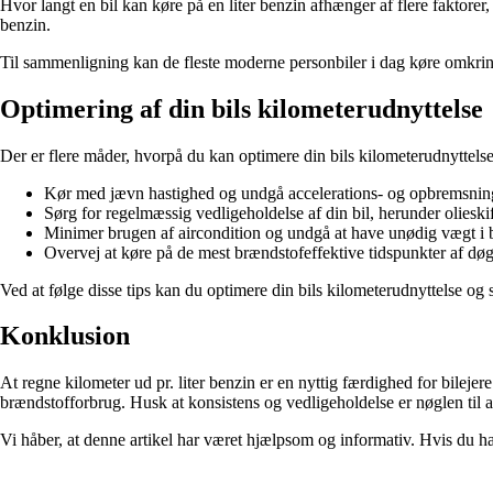
Hvor langt en bil kan køre på en liter benzin afhænger af flere faktorer,
benzin.
Til sammenligning kan de fleste moderne personbiler i dag køre omkring 1
Optimering af din bils kilometerudnyttelse
Der er flere måder, hvorpå du kan optimere din bils kilometerudnyttelse.
Kør med jævn hastighed og undgå accelerations- og opbremsning
Sørg for regelmæssig vedligeholdelse af din bil, herunder olieskif
Minimer brugen af aircondition og undgå at have unødig vægt i b
Overvej at køre på de mest brændstofeffektive tidspunkter af døg
Ved at følge disse tips kan du optimere din bils kilometerudnyttelse og
Konklusion
At regne kilometer ud pr. liter benzin er en nyttig færdighed for bilejer
brændstofforbrug. Husk at konsistens og vedligeholdelse er nøglen til at
Vi håber, at denne artikel har været hjælpsom og informativ. Hvis du ha