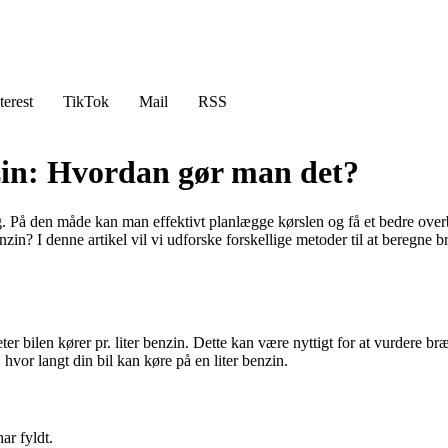
terest
TikTok
Mail
RSS
nzin: Hvordan gør man det?
rug. På den måde kan man effektivt planlægge kørslen og få et bedre ove
zin? I denne artikel vil vi udforske forskellige metoder til at beregne b
 bilen kører pr. liter benzin. Dette kan være nyttigt for at vurdere bræ
, hvor langt din bil kan køre på en liter benzin.
ar fyldt.