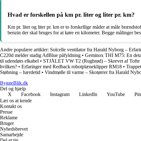
Hvad er forskellen på km pr. liter og liter pr. km?
Km pr. liter og liter pr. km er to forskellige måder at måle brændsto
benzin der skal bruges for at køre en kilometer. Begge målinger be
Andre populære artikler:
Solcelle ventilator fra Harald Nyborg – Erfar
C220d melder stadig AdBlue påfyldning
•
Geminox THI M75: En detalje
til udendørs elkabel
•
STJÅLET VW T2 (Rugbrød) – Skrevet af Tofte
hvilken?
•
Erfaringer med Redback robotplæneklipper RM18
•
Trappet
Støbning – hærdetid
•
Vindmølle til varme – Skotørrer fra Harald Nyb
ByggeBlik.dk
Del og hjælp
X
Facebook
Instagram
LinkedIn
YouTube
Pin
Lær os at kende
Kontakt os
Presse
Reklame
Bruger
Nyhedsbrevet
Samarbejde
Del et tip