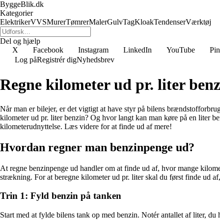
ByggeBlik.dk
Kategorier
Elektriker
VVS
Murer
Tømrer
Maler
Gulv
Tag
Kloak
Tendenser
Værktøj
Del og hjælp
X
Facebook
Instagram
LinkedIn
YouTube
Pin
Log på
Registrér dig
Nyhedsbrev
Regne kilometer ud pr. liter be
Når man er bilejer, er det vigtigt at have styr på bilens brændstofforb
kilometer ud pr. liter benzin? Og hvor langt kan man køre på en liter ben
kilometerudnyttelse. Læs videre for at finde ud af mere!
Hvordan regner man benzinpenge ud?
At regne benzinpenge ud handler om at finde ud af, hvor mange kilometer
strækning. For at beregne kilometer ud pr. liter skal du først finde ud af
Trin 1: Fyld benzin på tanken
Start med at fylde bilens tank op med benzin. Notér antallet af liter, du h