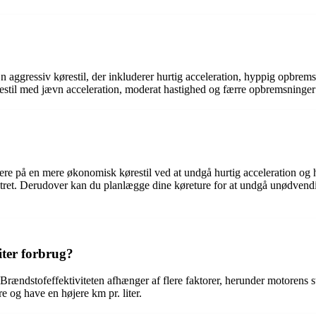
En aggressiv kørestil, der inkluderer hurtig acceleration, hyppig opbrems
til med jævn acceleration, moderat hastighed og færre opbremsninger res
ere på en mere økonomisk kørestil ved at undgå hurtig acceleration og hø
filtret. Derudover kan du planlægge dine køreture for at undgå unødvend
iter forbrug?
g. Brændstofeffektiviteten afhænger af flere faktorer, herunder motorens
 og have en højere km pr. liter.