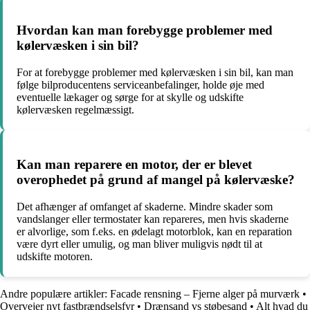
Hvordan kan man forebygge problemer med
kølervæsken i sin bil?
For at forebygge problemer med kølervæsken i sin bil, kan man
følge bilproducentens serviceanbefalinger, holde øje med
eventuelle lækager og sørge for at skylle og udskifte
kølervæsken regelmæssigt.
Kan man reparere en motor, der er blevet
overophedet på grund af mangel på kølervæske?
Det afhænger af omfanget af skaderne. Mindre skader som
vandslanger eller termostater kan repareres, men hvis skaderne
er alvorlige, som f.eks. en ødelagt motorblok, kan en reparation
være dyrt eller umulig, og man bliver muligvis nødt til at
udskifte motoren.
Andre populære artikler:
Facade rensning – Fjerne alger på murværk
•
Overvejer nyt fastbrændselsfyr
•
Drænsand vs støbesand
•
Alt hvad du