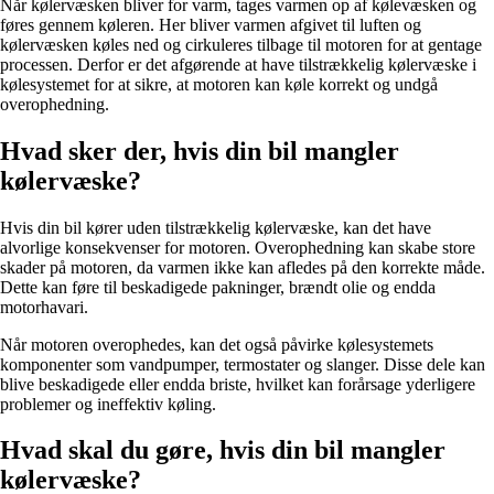
Når kølervæsken bliver for varm, tages varmen op af kølevæsken og
føres gennem køleren. Her bliver varmen afgivet til luften og
kølervæsken køles ned og cirkuleres tilbage til motoren for at gentage
processen. Derfor er det afgørende at have tilstrækkelig kølervæske i
kølesystemet for at sikre, at motoren kan køle korrekt og undgå
overophedning.
Hvad sker der, hvis din bil mangler
kølervæske?
Hvis din bil kører uden tilstrækkelig kølervæske, kan det have
alvorlige konsekvenser for motoren. Overophedning kan skabe store
skader på motoren, da varmen ikke kan afledes på den korrekte måde.
Dette kan føre til beskadigede pakninger, brændt olie og endda
motorhavari.
Når motoren overophedes, kan det også påvirke kølesystemets
komponenter som vandpumper, termostater og slanger. Disse dele kan
blive beskadigede eller endda briste, hvilket kan forårsage yderligere
problemer og ineffektiv køling.
Hvad skal du gøre, hvis din bil mangler
kølervæske?