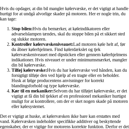
Hvis du opdager, at din bil mangler kølervæske, er det vigtigt at handle
hurtigt for at undgå alvorlige skader på motoren. Her er nogle trin, du
kan tage:
Stop bilen:
Hvis du bemærker, at køleindikatoren eller
advarselslampen tændes, skal du stoppe bilen på et sikkert sted
og slukke motoren.
Kontroller kølervæskeniveauet:
Lad motoren køle helt af, før
du åbner kølerhjelmen. Find kølerdækslet og tjek
kølervæskeniveauet med dipsticken eller gennem kølerhjelmens
indikationer. Hvis niveauet er under minimumsmærket, mangler
din bil kølervæske.
Tilføj kølervæske:
Hvis du har kølervæske ved hånden, kan du
forsigtigt tilføje den ved hjælp af en tragte eller en beholder.
Husk at følge producentens anvisninger for korrekt
blandingsforhold og type kølervæske.
Kør til en mekaniker:
Selvom du har tilføjet kølervæske, er det
vigtigt at få din bil tjekket af en professionel mekaniker hurtigst
muligt for at kontrollere, om der er sket nogen skade på motoren
eller kølesystemet.
Det er vigtigt at huske, at kølervæsken ikke bare kan erstattes med
vand. Kølervæsken indeholder specifikke additiver og beskyttende
egenskaber, der er vigtige for motorens korrekte funktion. Derfor er det