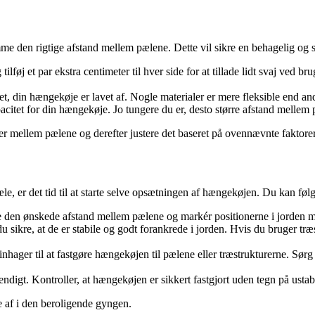
me den rigtige afstand mellem pælene. Dette vil sikre en behagelig og s
føj et par ekstra centimeter til hver side for at tillade lidt svaj ved b
 din hængekøje er lavet af. Nogle materialer er mere fleksible end andr
t for din hængekøje. Jo tungere du er, desto større afstand mellem pæ
 mellem pælene og derefter justere det baseret på ovennævnte faktorer
, er det tid til at starte selve opsætningen af hængekøjen. Du kan følge 
e den ønskede afstand mellem pælene og markér positionerne i jorden me
u sikre, at de er stabile og godt forankrede i jorden. Hvis du bruger træs
nhager til at fastgøre hængekøjen til pælene eller træstrukturerne. Sør
digt. Kontroller, at hængekøjen er sikkert fastgjort uden tegn på ustabi
 af i den beroligende gyngen.