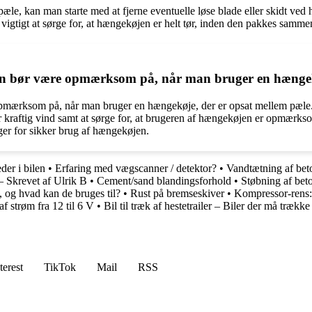
le, kan man starte med at fjerne eventuelle løse blade eller skidt ved 
igtigt at sørge for, at hængekøjen er helt tør, inden den pakkes sammen
 man bør være opmærksom på, når man bruger en hængek
 opmærksom på, når man bruger en hængekøje, der er opsat mellem pæle. 
 kraftig vind samt at sørge for, at brugeren af hængekøjen er opmærkso
nger for sikker brug af hængekøjen.
der i bilen
•
Erfaring med vægscanner / detektor?
•
Vandtætning af bet
 Skrevet af Ulrik B
•
Cement/sand blandingsforhold
•
Støbning af beto
 og hvad kan de bruges til?
•
Rust på bremseskiver
•
Kompressor-rens: 
f strøm fra 12 til 6 V
•
Bil til træk af hestetrailer – Biler der må trækk
terest
TikTok
Mail
RSS