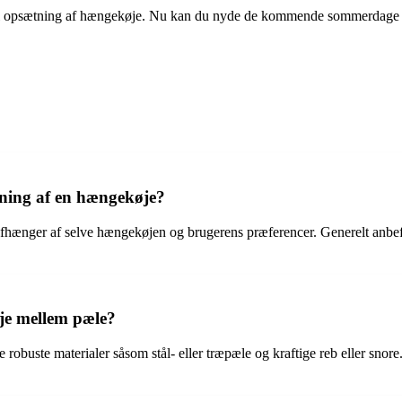
ld til opsætning af hængekøje. Nu kan du nyde de kommende sommerdage
tning af en hængekøje?
fhænger af selve hængekøjen og brugerens præferencer. Generelt anbefa
øje mellem pæle?
buste materialer såsom stål- eller træpæle og kraftige reb eller snore. D