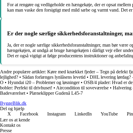
For at rengøre og vedligeholde en hængekøje, der er opsat mellem pæ
kan man vaske den forsigtigt med mild sæbe og varmt vand. Det er v
Er der nogle særlige sikkerhedsforanstaltninger,
Ja, der er nogle særlige sikkerhedsforanstaltninger, man bør være
hængekøjen, at undgå at bruge hængekøjen i dårligt vejr eller under
Det er også vigtigt at følge producentens instruktioner og anbefali
Andre populære artikler:
Køre med knækket fjeder – Tegn på defekt fje
lejlighed?
•
Sådan forlænges lynlåsens levetid
•
DHL levering lørdag? –
O
•
Hyundai i20 – Problemer og løsninger
•
OSB/4 plader: Hvad er de,
bobler: Perfekt til drivhuset!
•
Aircondition til soveværelse
•
Halvering a
Badeværelset
•
Plæneklipper Gudenå L45-7
ByggeBlik.dk
Del og hjælp
X
Facebook
Instagram
LinkedIn
YouTube
Pin
Lær os at kende
Kontakt os
Presse