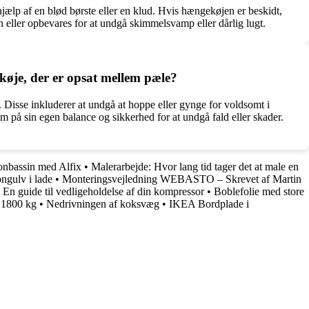
hjælp af en blød børste eller en klud. Hvis hængekøjen er beskidt,
 eller opbevares for at undgå skimmelsvamp eller dårlig lugt.
øje, der er opsat mellem pæle?
Disse inkluderer at undgå at hoppe eller gynge for voldsomt i
m på sin egen balance og sikkerhed for at undgå fald eller skader.
onbassin med Alfix
•
Malerarbejde: Hvor lang tid tager det at male en
ngulv i lade
•
Monteringsvejledning WEBASTO – Skrevet af Martin
En guide til vedligeholdelse af din kompressor
•
Boblefolie med store
e 1800 kg
•
Nedrivningen af koksvæg
•
IKEA Bordplade i