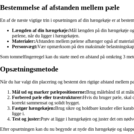
Bestemmelse af afstanden mellem pæle
En af de næste vigtige trin i opsætningen af din hængekøje er at bestem
Længden af din hængekøje:
Mål længden på din hængekøje og til
pælene, når du ligger i hængekøjen.
Materialer:
Afstanden mellem pælene afhænger også af materialet,
Personvægt:
Vær opmærksom på den maksimale belastningskapacite
Som tommelfingerregel kan du starte med en afstand på omkring 3 meter
Opsætningsmetode
Når du har valgt din placering og bestemt den rigtige afstand mellem pæle
Mål ud og marker pælepositionerne:
Brug målebånd til at mål
Forbered pæle eller træstrukturer:
Hvis du bruger pæle, skal d
korrekt sammensat og solidt bygget.
Fastgør hængekøjen:
Brug sikre og holdbare knuder eller karabi
ligge i.
Test og juster:
Prøv at ligge i hængekøjen og juster det om nødven
Efter opsætningen kan du nu begynde at nyde din hængekøje og slappe