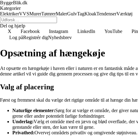
ByggeBlik.dk
Kategorier
Elektriker
VVS
Murer
Tømrer
Maler
Gulv
Tag
Kloak
Tendenser
Værktøj
Del og hjælp
X
Facebook
Instagram
LinkedIn
YouTube
Pin
Log på
Registrér dig
Nyhedsbrev
Opsætning af hængekøje
At opsætte en hængekøje i haven eller i naturen er en fantastisk måde a
denne artikel vil vi guide dig gennem processen og give dig tips til en
Valg af placering
Først og fremmest skal du vælge det rigtige område til at hænge din hæ
Naturlige elementer:
Sørg for at vælge et område, der giver nat
grene eller andre potentielt farlige forhindringer.
Underlag:
Vælg et område med en jævn og blød overflade, der vil 
genstande eller sten, der kan være til gene.
Privathed:
Overvej områdets privatliv og omgivende støjniveau. H