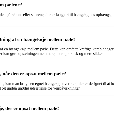
em pælene?
på rebene eller snorene, der er fastgjort til hængekøjens ophængspunk
sætning af en hængekøje mellem pæle?
g af en hængekøje mellem pæle. Dette kan omfatte kraftige karabinhager e
 der kan gøre opsætningen nemmere, mere praktisk og mere sikker.
 når den er opsat mellem pæle?
e, kan man bruge en egnet hængekøjeovertræk, der er designet til at bes
d og undgå unødig udsættelse for vejrpåvirkninger.
, der er opsat mellem pæle?