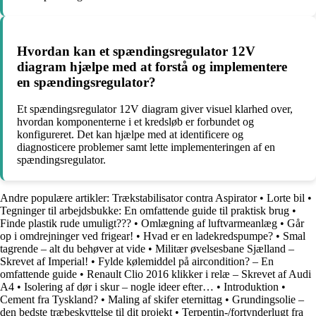
Hvordan kan et spændingsregulator 12V
diagram hjælpe med at forstå og implementere
en spændingsregulator?
Et spændingsregulator 12V diagram giver visuel klarhed over,
hvordan komponenterne i et kredsløb er forbundet og
konfigureret. Det kan hjælpe med at identificere og
diagnosticere problemer samt lette implementeringen af en
spændingsregulator.
Andre populære artikler:
Trækstabilisator contra Aspirator
•
Lorte bil
•
Tegninger til arbejdsbukke: En omfattende guide til praktisk brug
•
Finde plastik rude umuligt???
•
Omlægning af luftvarmeanlæg
•
Går
op i omdrejninger ved frigear!
•
Hvad er en ladekredspumpe?
•
Smal
tagrende – alt du behøver at vide
•
Militær øvelsesbane Sjælland –
Skrevet af Imperial!
•
Fylde kølemiddel på aircondition? – En
omfattende guide
•
Renault Clio 2016 klikker i relæ – Skrevet af Audi
A4
•
Isolering af dør i skur – nogle ideer efter…
•
Introduktion
•
Cement fra Tyskland?
•
Maling af skifer eternittag
•
Grundingsolie –
den bedste træbeskyttelse til dit projekt
•
Terpentin-/fortynderlugt fra