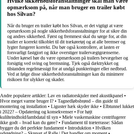
Hvilke sikkerhedsforanstaltninger skal man være
opmærksom på, når man bruger en trailer købt
hos Silvan?
Når du bruger en trailer købt hos Silvan, er det vigtigt at være
opmærksom på nogle sikkerhedsforanstaltninger for at sikre din
og andres sikkerhed. Først og fremmest skal du sørge for, at din
trailer er korrekt tilkoblet til dit trækøretøj og at alle bremser og
lygter fungerer korrekt. Du bør også kontrollere, at lasten er
forsvarligt fastgjort og ikke overstiger trailervægtgrænserne.
Under kørsel bør du være opmærksom på trailers bevægelser og
forsigtig ved sving og bremsning. Tjek også dæktrykket og
tilstanden regelmæssigt for at undgå punkteringer eller nedbrud.
Ved at følge disse sikkerhedsforanstaltninger kan du minimere
risikoen for ulykker og skader.
Andre populære artikler:
Lav en radiatorskjuler med akustikpanel
•
Hvor meget varme bruger I?
•
Tagnedløbsbrønd – din guide til
montering og installation
•
Liguster hæk skyder ikke
•
Elbtunnel lukket
i 2022? – Opdatering og konsekvenser
•
For højt
kulilteindhold/lambdatal til syn
•
Miele vaskemaskine centrifugerer
ikke godt – hvad kan du gøre?
•
Fundament til træterrasse: Sådan
bygger du det perfekte fundament
•
Introduktion
•
Hvilken
udstødning? – Skrevet af Ralle | Det handler om moment
•