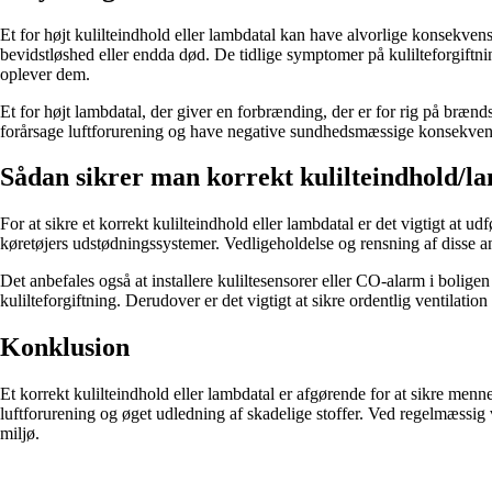
Et for højt kulilteindhold eller lambdatal kan have alvorlige konsekvens
bevidstløshed eller endda død. De tidlige symptomer på kulilteforgift
oplever dem.
Et for højt lambdatal, der giver en forbrænding, der er for rig på brænd
forårsage luftforurening og have negative sundhedsmæssige konsekvens
Sådan sikrer man korrekt kulilteindhold/l
For at sikre et korrekt kulilteindhold eller lambdatal er det vigtigt a
køretøjers udstødningssystemer. Vedligeholdelse og rensning af disse anl
Det anbefales også at installere kuliltesensorer eller CO-alarm i boligen
kulilteforgiftning. Derudover er det vigtigt at sikre ordentlig ventilation 
Konklusion
Et korrekt kulilteindhold eller lambdatal er afgørende for at sikre men
luftforurening og øget udledning af skadelige stoffer. Ved regelmæssig v
miljø.