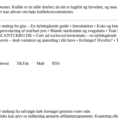
mer. Kulilte er en stille dræber, da det er lugtfrit og farveløst, og m
 der kan advare om høje kuliltekoncentrationer.
e maling fra glas – En dybdegående guide
•
Introduktion
•
Koks og bræ
rovokering af rust/bart jern
•
Blande stærkstrøm og svagstrøm
•
Teak 
.SCANTURBO.DK
•
Gulv på rockwool terrænbatts – en dybdegående
haven – skab variation og spænding i din have
•
Kofanger! Hvorfor?
•
T
terest
TikTok
Mail
RSS
e indtægt fra udvalgte køb foretaget gennem vores side.
 links kan give os indtjening gennem affiliateprogrammer. Kopiering elle