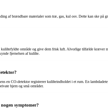
ng af brændbare materialer som træ, gas, kul osv. Dette kan ske på grund a
t kuliltefyldte område og give dem frisk luft. Alvorlige tilfælde kræver
ynde fjernelsen af kulilte.
etektor?
s en CO-detektor registrerer kulilteindholdet i et rum. En lambdadete
i private hjem og små områder.
er nogen symptomer?