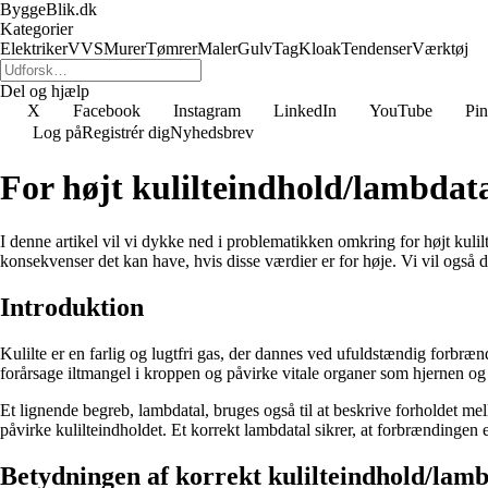
ByggeBlik.dk
Kategorier
Elektriker
VVS
Murer
Tømrer
Maler
Gulv
Tag
Kloak
Tendenser
Værktøj
Del og hjælp
X
Facebook
Instagram
LinkedIn
YouTube
Pin
Log på
Registrér dig
Nyhedsbrev
For højt kulilteindhold/lambdatal
I denne artikel vil vi dykke ned i problematikken omkring for højt kulilte
konsekvenser det kan have, hvis disse værdier er for høje. Vi vil også d
Introduktion
Kulilte er en farlig og lugtfri gas, der dannes ved ufuldstændig forbræn
forårsage iltmangel i kroppen og påvirke vitale organer som hjernen og hj
Et lignende begreb, lambdatal, bruges også til at beskrive forholdet me
påvirke kulilteindholdet. Et korrekt lambdatal sikrer, at forbrændingen 
Betydningen af korrekt kulilteindhold/lamb