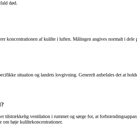
 fald død.
rer koncentrationen af kulilte i luften. Målingen angives normalt i dele 
pecifikke situation og landets lovgivning. Generelt anbefales det at hol
d?
er er tilstrækkelig ventilation i rummet og sørge for, at forbrændingsappa
re om høje kuliltekoncentrationer.