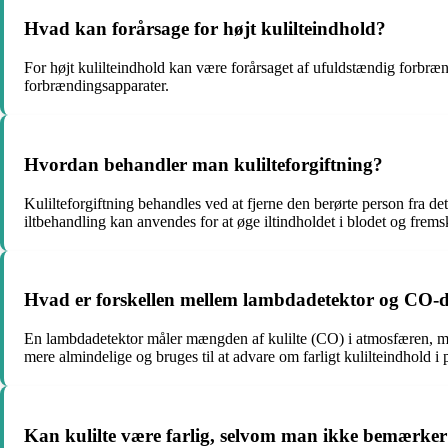
Hvad kan forårsage for højt kulilteindhold?
For højt kulilteindhold kan være forårsaget af ufuldstændig forbrændi
forbrændingsapparater.
Hvordan behandler man kulilteforgiftning?
Kulilteforgiftning behandles ved at fjerne den berørte person fra de
iltbehandling kan anvendes for at øge iltindholdet i blodet og fremsk
Hvad er forskellen mellem lambdadetektor og CO-d
En lambdadetektor måler mængden af kulilte (CO) i atmosfæren, men
mere almindelige og bruges til at advare om farligt kulilteindhold 
Kan kulilte være farlig, selvom man ikke bemærk