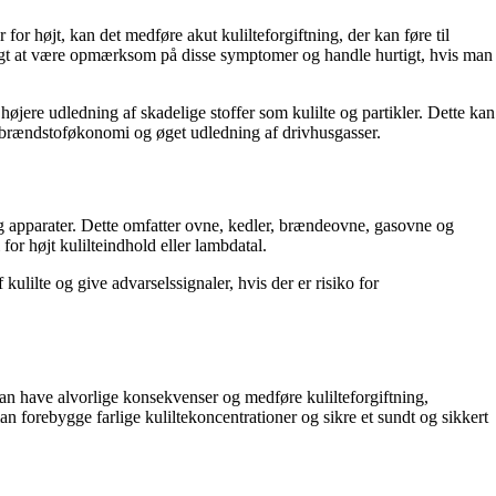
for højt, kan det medføre akut kulilteforgiftning, der kan føre til
tigt at være opmærksom på disse symptomer og handle hurtigt, hvis man
højere udledning af skadelige stoffer som kulilte og partikler. Dette kan
 brændstoføkonomi og øget udledning af drivhusgasser.
 og apparater. Dette omfatter ovne, kedler, brændeovne, gasovne og
or højt kulilteindhold eller lambdatal.
kulilte og give advarselssignaler, hvis der er risiko for
 kan have alvorlige konsekvenser og medføre kulilteforgiftning,
n forebygge farlige kuliltekoncentrationer og sikre et sundt og sikkert