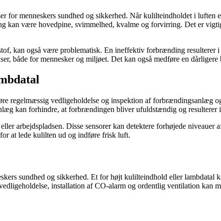
er for menneskers sundhed og sikkerhed. Når kulilteindholdet i luften er 
ning kan være hovedpine, svimmelhed, kvalme og forvirring. Det er vig
stof, kan også være problematisk. En ineffektiv forbrænding resulterer i 
er, både for mennesker og miljøet. Det kan også medføre en dårligere
ambdatal
t udføre regelmæssig vedligeholdelse og inspektion af forbrændingsanlæg
æg kan forhindre, at forbrændingen bliver ufuldstændig og resulterer i f
 eller arbejdspladsen. Disse sensorer kan detektere forhøjede niveauer af 
for at lede kulilten ud og indføre frisk luft.
neskers sundhed og sikkerhed. Et for højt kulilteindhold eller lambdatal
edligeholdelse, installation af CO-alarm og ordentlig ventilation kan ma