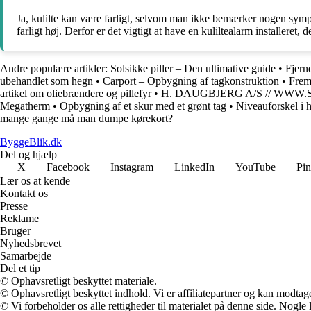
Ja, kulilte kan være farligt, selvom man ikke bemærker nogen sympto
farligt høj. Derfor er det vigtigt at have en kuliltealarm installeret,
Andre populære artikler:
Solsikke piller – Den ultimative guide
•
Fjern
ubehandlet som hegn
•
Carport – Opbygning af tagkonstruktion
•
Fremp
artikel om oliebrændere og pillefyr
•
H. DAUGBJERG A/S // WWW
Megatherm
•
Opbygning af et skur med et grønt tag
•
Niveauforskel i 
mange gange må man dumpe kørekort?
ByggeBlik.dk
Del og hjælp
X
Facebook
Instagram
LinkedIn
YouTube
Pin
Lær os at kende
Kontakt os
Presse
Reklame
Bruger
Nyhedsbrevet
Samarbejde
Del et tip
© Ophavsretligt beskyttet materiale.
© Ophavsretligt beskyttet indhold. Vi er affiliatepartner og kan modtag
© Vi forbeholder os alle rettigheder til materialet på denne side. Nogle