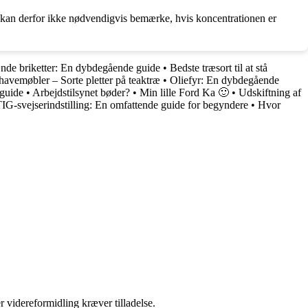
an kan derfor ikke nødvendigvis bemærke, hvis koncentrationen er
nde briketter: En dybdegående guide
•
Bedste træsort til at stå
havemøbler – Sorte pletter på teaktræ
•
Oliefyr: En dybdegående
 guide
•
Arbejdstilsynet bøder?
•
Min lille Ford Ka 🙂
•
Udskiftning af
IG-svejserindstilling: En omfattende guide for begyndere
•
Hvor
r videreformidling kræver tilladelse.