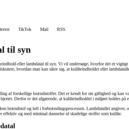
terest
TikTok
Mail
RSS
 til syn
indhold eller lambdatal til syn. Vi vil undersøge, hvorfor det er vigtigt 
iskutere, hvordan man kan sikre sig, at kulilteindholdet eller lambdatall
ding af forskellige brændstoffer. Det er kendt for sin giftighed og kan v
ertet. Derfor er det afgørende, at kulilteindholdet i miljøet holdes på e
llem brændstof og luft i forbrændingsprocessen. Lambdatallet angiver, om
er effektiv og med minimal dannelse af skadelige stoffer som kulilte.
datal