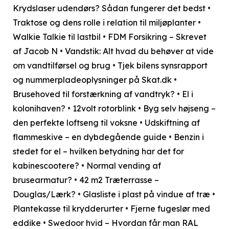
Krydslaser udendørs? Sådan fungerer det bedst
•
Traktose og dens rolle i relation til miljøplanter
•
Walkie Talkie til lastbil
•
FDM Forsikring – Skrevet
af Jacob N
•
Vandstik: Alt hvad du behøver at vide
om vandtilførsel og brug
•
Tjek bilens synsrapport
og nummerpladeoplysninger på Skat.dk
•
Brusehoved til forstærkning af vandtryk?
•
El i
kolonihaven?
•
12volt rotorblink
•
Byg selv højseng –
den perfekte loftseng til voksne
•
Udskiftning af
flammeskive – en dybdegående guide
•
Benzin i
stedet for el – hvilken betydning har det for
kabinescootere?
•
Normal vending af
brusearmatur?
•
42 m2 Træterrasse –
Douglas/Lærk?
•
Glasliste i plast på vindue af træ
•
Plantekasse til krydderurter
•
Fjerne fugeslør med
eddike
•
Swedoor hvid – Hvordan får man RAL