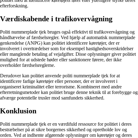
politiet med at identificere køretøjets fører eller yderligere styrke deres
efterforskning.
Værdiskabende i trafikovervågning
Politi nummerplade tjek bruges også effektivt til trafikovervågning og
håndhævelse af færdselsregler. Ved hjælp af automatisk nummerplade
genkendelse (ANPG) kan politiet identificere køretøjer, der er
involveret i overtrædelser som for eksempel hastighedsoverskridelser
eller manglende betaling af vejafgifter. Disse oplysninger giver politiet
mulighed for at udstede bøder eller sanktionere førere, der ikke
overholder færdselsreglerne.
Derudover kan politiet anvende politi nummerplade tjek for at
identificere farlige køretøjer eller personer, der er involveret i
organiseret kriminalitet eller terrorisme. Kombineret med andre
efterretningsmetoder kan politiet bruge denne teknik til at forebygge og
afværge potentielle trusler mod samfundets sikkerhed.
Konklusion
Politi nummerplade tjek er en værdifuld ressource for politiet i deres
bestræbelser på at sikre borgernes sikkerhed og opretholde lov og
orden. Ved at indhente afgørende oplysninger om køretøjer og deres