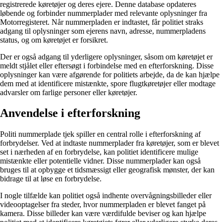
registrerede køretøjer og deres ejere. Denne database opdateres
løbende og forbinder nummerplader med relevante oplysninger fra
Motorregisteret. Når nummerpladen er indtastet, får politiet straks
adgang til oplysninger som ejerens navn, adresse, nummerpladens
status, og om køretøjet er forsikret.
Der er også adgang til yderligere oplysninger, såsom om køretøjet er
meldt stjålet eller eftersøgt i forbindelse med en efterforskning. Disse
oplysninger kan være afgørende for politiets arbejde, da de kan hjælpe
dem med at identificere mistænkte, spore flugtkøretøjer eller modtage
advarsler om farlige personer eller køretøjer.
Anvendelse i efterforskning
Politi nummerplade tjek spiller en central rolle i efterforskning af
forbrydelser. Ved at indtaste nummerplader fra køretøjer, som er blevet
set i nærheden af en forbrydelse, kan politiet identificere mulige
mistænkte eller potentielle vidner. Disse nummerplader kan også
bruges til at opbygge et tidsmæssigt eller geografisk mønster, der kan
bidrage til at løse en forbrydelse.
I nogle tilfælde kan politiet også indhente overvågningsbilleder eller
videooptagelser fra steder, hvor nummerpladen er blevet fanget på
kamera. Disse billeder kan være værdifulde beviser og kan hjælpe