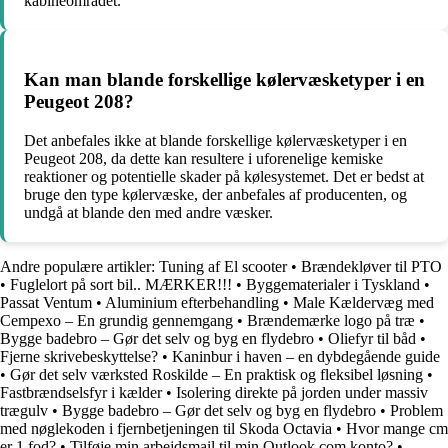
kabineområdet.
Kan man blande forskellige kølervæsketyper i en
Peugeot 208?
Det anbefales ikke at blande forskellige kølervæsketyper i en
Peugeot 208, da dette kan resultere i uforenelige kemiske
reaktioner og potentielle skader på kølesystemet. Det er bedst at
bruge den type kølervæske, der anbefales af producenten, og
undgå at blande den med andre væsker.
Andre populære artikler:
Tuning af El scooter
•
Brændekløver til PTO
•
Fuglelort på sort bil.. MÆRKER!!!
•
Byggematerialer i Tyskland
•
Passat Ventum
•
Aluminium efterbehandling
•
Male Kældervæg med
Cempexo – En grundig gennemgang
•
Brændemærke logo på træ
•
Bygge badebro – Gør det selv og byg en flydebro
•
Oliefyr til båd
•
Fjerne skrivebeskyttelse?
•
Kaninbur i haven – en dybdegående guide
•
Gør det selv værksted Roskilde – En praktisk og fleksibel løsning
•
Fastbrændselsfyr i kælder
•
Isolering direkte på jorden under massiv
trægulv
•
Bygge badebro – Gør det selv og byg en flydebro
•
Problem
med nøglekoden i fjernbetjeningen til Skoda Octavia
•
Hvor mange cm
er 1 fod?
•
Tilføje min arbejdsmail til min Outlook.com konto?
•