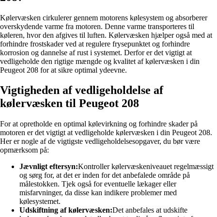
Kølervæsken cirkulerer gennem motorens kølesystem og absorberer
overskydende varme fra motoren. Denne varme transporteres til
køleren, hvor den afgives til luften. Kølervæsken hjælper også med at
forhindre frostskader ved at regulere frysepunktet og forhindre
korrosion og dannelse af rust i systemet. Derfor er det vigtigt at
vedligeholde den rigtige mængde og kvalitet af kølervæsken i din
Peugeot 208 for at sikre optimal ydeevne.
Vigtigheden af ​​vedligeholdelse af
kølervæsken til Peugeot 208
For at opretholde en optimal kølevirkning og forhindre skader på
motoren er det vigtigt at vedligeholde kølervæsken i din Peugeot 208.
Her er nogle af de vigtigste vedligeholdelsesopgaver, du bør være
opmærksom på:
Jævnligt eftersyn:
Kontroller kølervæskeniveauet regelmæssigt
og sørg for, at det er inden for det anbefalede område på
målestokken. Tjek også for eventuelle lækager eller
misfarvninger, da disse kan indikere problemer med
kølesystemet.
Udskiftning af kølervæsken:
Det anbefales at udskifte