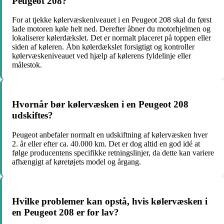
Peugeot 208?
For at tjekke kølervæskeniveauet i en Peugeot 208 skal du først
lade motoren køle helt ned. Derefter åbner du motorhjelmen og
lokaliserer kølerdækslet. Det er normalt placeret på toppen eller
siden af køleren. Åbn kølerdækslet forsigtigt og kontroller
kølervæskeniveauet ved hjælp af kølerens fyldelinje eller
målestok.
Hvornår bør kølervæsken i en Peugeot 208
udskiftes?
Peugeot anbefaler normalt en udskiftning af kølervæsken hver
2. år eller efter ca. 40.000 km. Det er dog altid en god idé at
følge producentens specifikke retningslinjer, da dette kan variere
afhængigt af køretøjets model og årgang.
Hvilke problemer kan opstå, hvis kølervæsken i
en Peugeot 208 er for lav?