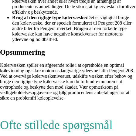
kølervæsken hver andet eller hvert tredje år, afhængigt af
producentens anbefalinger. Dette sikrer, at kølervæsken forbliver
effektiv og beskyttende.
Brug af den rigtige type kølervæske:
Det er vigtigt at bruge
den kølervæske, der er specielt formuleret til Peugeot 208 eller
andre biler fra Peugeot-mærket. Brugen af ​​den forkerte type
kølervæske kan have negative konsekvenser for motorens
ydeevne og holdbarhed.
Opsummering
Kølervæsken spiller en afgørende rolle i at opretholde en optimal
kølevirkning og sikre motorens langvarige ydeevne i din Peugeot 208.
Ved at overvåge kølervæskeniveauet, udskifte væsken efter behov og
bruge den rigtige type kølervæske kan du forhindre motoren i at
overophede og beskytte den mod skader. Vær opmærksom på
vedligeholdelsesopgaverne og følg producentens anbefalinger for at
sikre en problemfri køleoplevelse.
Ofte stillede spørgsmål