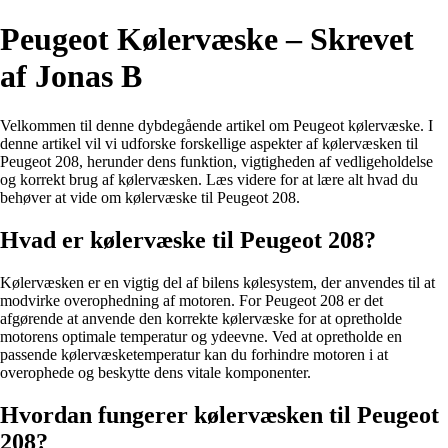
Peugeot Kølervæske – Skrevet
af Jonas B
Velkommen til denne dybdegående artikel om Peugeot kølervæske. I
denne artikel vil vi udforske forskellige aspekter af kølervæsken til
Peugeot 208, herunder dens funktion, vigtigheden af ​​vedligeholdelse
og korrekt brug af kølervæsken. Læs videre for at lære alt hvad du
behøver at vide om kølervæske til Peugeot 208.
Hvad er kølervæske til Peugeot 208?
Kølervæsken er en vigtig del af bilens kølesystem, der anvendes til at
modvirke overophedning af motoren. For Peugeot 208 er det
afgørende at anvende den korrekte kølervæske for at opretholde
motorens optimale temperatur og ydeevne. Ved at opretholde en
passende kølervæsketemperatur kan du forhindre motoren i at
overophede og beskytte dens vitale komponenter.
Hvordan fungerer kølervæsken til Peugeot
208?