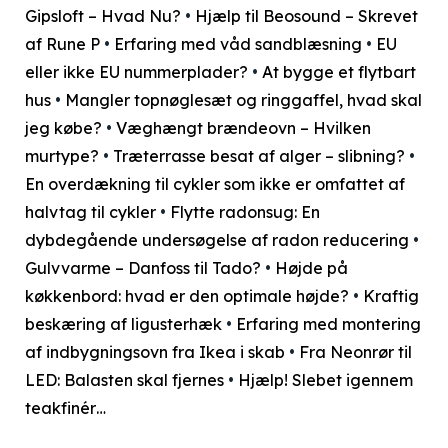
Gipsloft – Hvad Nu?
•
Hjælp til Beosound – Skrevet
af Rune P
•
Erfaring med våd sandblæsning
•
EU
eller ikke EU nummerplader?
•
At bygge et flytbart
hus
•
Mangler topnøglesæt og ringgaffel, hvad skal
jeg købe?
•
Væghængt brændeovn – Hvilken
murtype?
•
Træterrasse besat af alger – slibning?
•
En overdækning til cykler som ikke er omfattet af
halvtag til cykler
•
Flytte radonsug: En
dybdegående undersøgelse af radon reducering
•
Gulvvarme – Danfoss til Tado?
•
Højde på
køkkenbord: hvad er den optimale højde?
•
Kraftig
beskæring af ligusterhæk
•
Erfaring med montering
af indbygningsovn fra Ikea i skab
•
Fra Neonrør til
LED: Balasten skal fjernes
•
Hjælp! Slebet igennem
teakfinér…