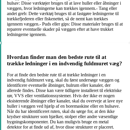
hulsav: Disse værktøjer bruges til at lave huller eller åbninger i
væggen, hvor ledningerne kan trækkes igennem.- Tang eller
andet greb: Dette værktøj bruges til at fastgøre ledningerne til
trækkefjederen eller fiskenettet, så de nemt kan trækkes
igennem væggen.- Puds eller gips: Disse materialer bruges til at
reparere eventuelle skader på væggen efter at have trukket
ledningerne igennem.
Hvordan finder man den bedste rute til at
trække ledninger i en indvendig fuldmuret væg?
For at finde den bedste rute til at trække ledninger i en
indvendig fuldmuret væg, skal du først undersøge væggen og
identificere eventuelle åbninger, hulrum eller kanaler, der
allerede findes. Disse kan være tidligere installeret til elektriske
rør, VVS eller ventilationssystemer. Hvis der ikke er nogen
eksisterende åbninger eller kanaler, skal du overveje at lave nye
huller i væggen ved hjælp af en boremaskine eller en hulsave.
Når du har identificeret ruten, skal du sørge for, at den ikke
krydser strukturer som bjælker, stolper eller andre væsentlige
bygningskomponenter. Du kan muligvis bruge en metal
detektor for at finde ud af, hvor disse strukturer er placeret.