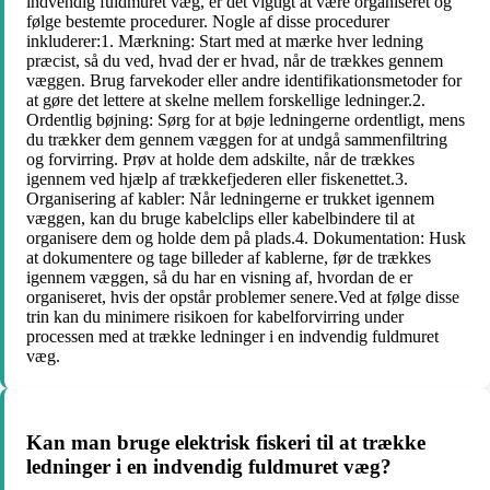
indvendig fuldmuret væg, er det vigtigt at være organiseret og
følge bestemte procedurer. Nogle af disse procedurer
inkluderer:1. Mærkning: Start med at mærke hver ledning
præcist, så du ved, hvad der er hvad, når de trækkes gennem
væggen. Brug farvekoder eller andre identifikationsmetoder for
at gøre det lettere at skelne mellem forskellige ledninger.2.
Ordentlig bøjning: Sørg for at bøje ledningerne ordentligt, mens
du trækker dem gennem væggen for at undgå sammenfiltring
og forvirring. Prøv at holde dem adskilte, når de trækkes
igennem ved hjælp af trækkefjederen eller fiskenettet.3.
Organisering af kabler: Når ledningerne er trukket igennem
væggen, kan du bruge kabelclips eller kabelbindere til at
organisere dem og holde dem på plads.4. Dokumentation: Husk
at dokumentere og tage billeder af kablerne, før de trækkes
igennem væggen, så du har en visning af, hvordan de er
organiseret, hvis der opstår problemer senere.Ved at følge disse
trin kan du minimere risikoen for kabelforvirring under
processen med at trække ledninger i en indvendig fuldmuret
væg.
Kan man bruge elektrisk fiskeri til at trække
ledninger i en indvendig fuldmuret væg?