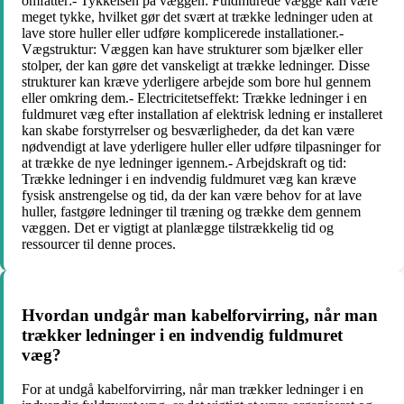
omfatter:- Tykkelsen på væggen: Fuldmurede vægge kan være
meget tykke, hvilket gør det svært at trække ledninger uden at
lave store huller eller udføre komplicerede installationer.-
Vægstruktur: Væggen kan have strukturer som bjælker eller
stolper, der kan gøre det vanskeligt at trække ledninger. Disse
strukturer kan kræve yderligere arbejde som bore hul gennem
eller omkring dem.- Electricitetseffekt: Trække ledninger i en
fuldmuret væg efter installation af elektrisk ledning er installeret
kan skabe forstyrrelser og besværligheder, da det kan være
nødvendigt at lave yderligere huller eller udføre tilpasninger for
at trække de nye ledninger igennem.- Arbejdskraft og tid:
Trække ledninger i en indvendig fuldmuret væg kan kræve
fysisk anstrengelse og tid, da der kan være behov for at lave
huller, fastgøre ledninger til træning og trække dem gennem
væggen. Det er vigtigt at planlægge tilstrækkelig tid og
ressourcer til denne proces.
Hvordan undgår man kabelforvirring, når man
trækker ledninger i en indvendig fuldmuret
væg?
For at undgå kabelforvirring, når man trækker ledninger i en