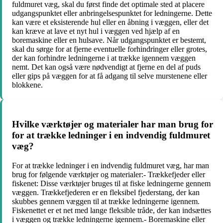
fuldmuret væg, skal du først finde det optimale sted at placere
udgangspunktet eller anbringelsespunktet for ledningerne. Dette
kan være et eksisterende hul eller en åbning i væggen, eller det
kan kræve at lave et nyt hul i væggen ved hjælp af en
boremaskine eller en hulsave. Når udgangspunktet er bestemt,
skal du sørge for at fjerne eventuelle forhindringer eller grotes,
der kan forhindre ledningerne i at trække igennem væggen
nemt. Det kan også være nødvendigt at fjerne en del af puds
eller gips på væggen for at få adgang til selve murstenene eller
blokkene.
Hvilke værktøjer og materialer har man brug for
for at trække ledninger i en indvendig fuldmuret
væg?
For at trække ledninger i en indvendig fuldmuret væg, har man
brug for følgende værktøjer og materialer:- Trækkefjeder eller
fiskenet: Disse værktøjer bruges til at fiske ledningerne gennem
væggen. Trækkefjederen er en fleksibel fjederstang, der kan
skubbes gennem væggen til at trække ledningerne igennem.
Fiskenettet er et net med lange fleksible tråde, der kan indsættes
i væggen og trække ledningerne igennem.- Boremaskine eller