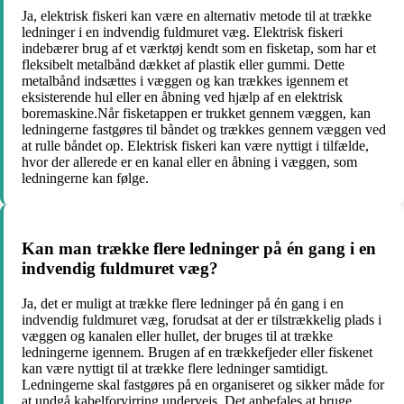
Ja, elektrisk fiskeri kan være en alternativ metode til at trække
ledninger i en indvendig fuldmuret væg. Elektrisk fiskeri
indebærer brug af et værktøj kendt som en fisketap, som har et
fleksibelt metalbånd dækket af plastik eller gummi. Dette
metalbånd indsættes i væggen og kan trækkes igennem et
eksisterende hul eller en åbning ved hjælp af en elektrisk
boremaskine.Når fisketappen er trukket gennem væggen, kan
ledningerne fastgøres til båndet og trækkes gennem væggen ved
at rulle båndet op. Elektrisk fiskeri kan være nyttigt i tilfælde,
hvor der allerede er en kanal eller en åbning i væggen, som
ledningerne kan følge.
Kan man trække flere ledninger på én gang i en
indvendig fuldmuret væg?
Ja, det er muligt at trække flere ledninger på én gang i en
indvendig fuldmuret væg, forudsat at der er tilstrækkelig plads i
væggen og kanalen eller hullet, der bruges til at trække
ledningerne igennem. Brugen af en trækkefjeder eller fiskenet
kan være nyttigt til at trække flere ledninger samtidigt.
Ledningerne skal fastgøres på en organiseret og sikker måde for
at undgå kabelforvirring undervejs. Det anbefales at bruge