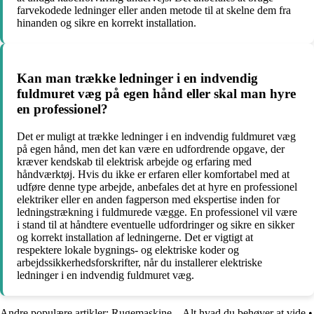
farvekodede ledninger eller anden metode til at skelne dem fra
hinanden og sikre en korrekt installation.
Kan man trække ledninger i en indvendig
fuldmuret væg på egen hånd eller skal man hyre
en professionel?
Det er muligt at trække ledninger i en indvendig fuldmuret væg
på egen hånd, men det kan være en udfordrende opgave, der
kræver kendskab til elektrisk arbejde og erfaring med
håndværktøj. Hvis du ikke er erfaren eller komfortabel med at
udføre denne type arbejde, anbefales det at hyre en professionel
elektriker eller en anden fagperson med ekspertise inden for
ledningstrækning i fuldmurede vægge. En professionel vil være
i stand til at håndtere eventuelle udfordringer og sikre en sikker
og korrekt installation af ledningerne. Det er vigtigt at
respektere lokale bygnings- og elektriske koder og
arbejdssikkerhedsforskrifter, når du installerer elektriske
ledninger i en indvendig fuldmuret væg.
Andre populære artikler:
Rugemaskine – Alt hvad du behøver at vide
•