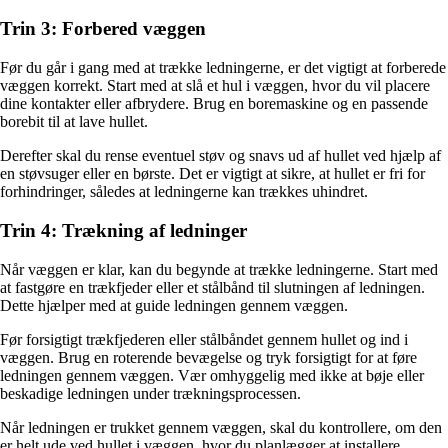
Trin 3: Forbered væggen
Før du går i gang med at trække ledningerne, er det vigtigt at forberede
væggen korrekt. Start med at slå et hul i væggen, hvor du vil placere
dine kontakter eller afbrydere. Brug en boremaskine og en passende
borebit til at lave hullet.
Derefter skal du rense eventuel støv og snavs ud af hullet ved hjælp af
en støvsuger eller en børste. Det er vigtigt at sikre, at hullet er fri for
forhindringer, således at ledningerne kan trækkes uhindret.
Trin 4: Trækning af ledninger
Når væggen er klar, kan du begynde at trække ledningerne. Start med
at fastgøre en trækfjeder eller et stålbånd til slutningen af ledningen.
Dette hjælper med at guide ledningen gennem væggen.
Før forsigtigt trækfjederen eller stålbåndet gennem hullet og ind i
væggen. Brug en roterende bevægelse og tryk forsigtigt for at føre
ledningen gennem væggen. Vær omhyggelig med ikke at bøje eller
beskadige ledningen under trækningsprocessen.
Når ledningen er trukket gennem væggen, skal du kontrollere, om den
er helt ude ved hullet i væggen, hvor du planlægger at installere