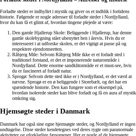
Forladte steder er indhyllet i mystik og giver os et indblik i fortidens
historie. Følgende er nogle adresser til forladte steder i Nordjylland,
hvor du kan få et glimt af, hvordan tingene plejede at være:
Den gamle Hjallerup Skole: Beliggende i Hjallerup, har denne
gamle skolebygning stået ubenyttet hen i årevis. Hvis du er
interesseret i at udforske skolen, er det vigtigt at passe på og
respektere ejendomsretten.
Råbjerg Mile: Selvom Råbjerg Mile ikke er et forladt sted i
traditionel forstand, er det et imponerende naturområde i
Nordjylland. Dette enorme sandklitområde er et must-see, hvis
du er fascineret af forladt natur.
Sprogø: Selvom dette sted ikke er i Nordjylland, er det værd at
nævne. Sprogø er en ø beliggende i Storebælt, og det har en
spændende historie. Den kan fungere som et eksempel på,
hvordan isolerede steder kan blive forladt og få en aura af mystik
omkring sig.
Hjemsøgte steder i Danmark
Danmark har også sine egne hjemsøgte steder, og Nordjylland er ingen
undtagelse. Disse steder kendetegnes ved deres rygte om paranormale
aktiviteter og uforklarlige fænomener. Her er nogle af de hjemsøgte