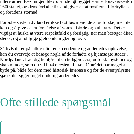
i flere årtier. Fæstningen blev oprindeligt bygget som et forsvarsværk i
1600-tallet, og dens forladte tilstand giver en atmosfære af fortryllelse
og fortidens storhed.
Forladte steder i Jylland er ikke blot fascinerende at udforske, men de
kan også give os en forståelse af vores historie og kulturarv. Det er
vigtigt at huske at være respektfuld og forsigtig, når man besøger disse
steder, og altid følge gældende regler og love.
Så hvis du er på udkig efter en spændende og anderledes oplevelse,
kan du overveje at besøge nogle af de forladte og hjemsøgte steder i
Nordjylland. Lad dig henføre til en tidligere æra, udforsk mysterier og
skab minder, som du vil huske resten af livet. Området har meget at
byde på, både for dem med historisk interesse og for de eventyrlystne
sjæle, der søger noget unikt og anderledes.
Ofte stillede spørgsmål