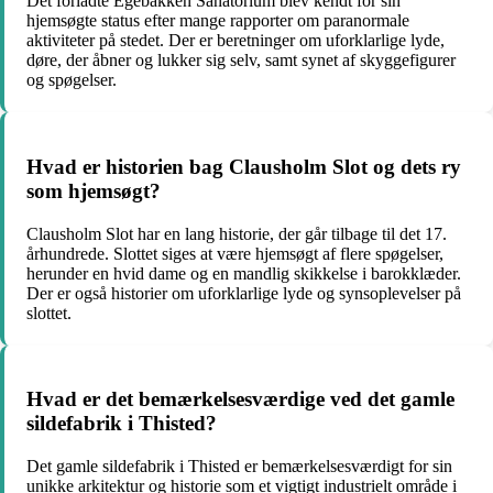
Det forladte Egebakken Sanatorium blev kendt for sin
hjemsøgte status efter mange rapporter om paranormale
aktiviteter på stedet. Der er beretninger om uforklarlige lyde,
døre, der åbner og lukker sig selv, samt synet af skyggefigurer
og spøgelser.
Hvad er historien bag Clausholm Slot og dets ry
som hjemsøgt?
Clausholm Slot har en lang historie, der går tilbage til det 17.
århundrede. Slottet siges at være hjemsøgt af flere spøgelser,
herunder en hvid dame og en mandlig skikkelse i barokklæder.
Der er også historier om uforklarlige lyde og synsoplevelser på
slottet.
Hvad er det bemærkelsesværdige ved det gamle
sildefabrik i Thisted?
Det gamle sildefabrik i Thisted er bemærkelsesværdigt for sin
unikke arkitektur og historie som et vigtigt industrielt område i