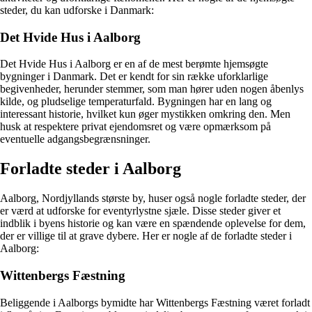
steder, du kan udforske i Danmark:
Det Hvide Hus i Aalborg
Det Hvide Hus i Aalborg er en af de mest berømte hjemsøgte
bygninger i Danmark. Det er kendt for sin række uforklarlige
begivenheder, herunder stemmer, som man hører uden nogen åbenlys
kilde, og pludselige temperaturfald. Bygningen har en lang og
interessant historie, hvilket kun øger mystikken omkring den. Men
husk at respektere privat ejendomsret og være opmærksom på
eventuelle adgangsbegrænsninger.
Forladte steder i Aalborg
Aalborg, Nordjyllands største by, huser også nogle forladte steder, der
er værd at udforske for eventyrlystne sjæle. Disse steder giver et
indblik i byens historie og kan være en spændende oplevelse for dem,
der er villige til at grave dybere. Her er nogle af de forladte steder i
Aalborg:
Wittenbergs Fæstning
Beliggende i Aalborgs bymidte har Wittenbergs Fæstning været forladt