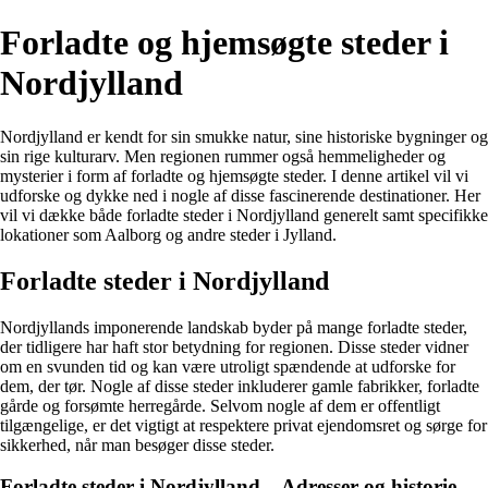
Forladte og hjemsøgte steder i
Nordjylland
Nordjylland er kendt for sin smukke natur, sine historiske bygninger og
sin rige kulturarv. Men regionen rummer også hemmeligheder og
mysterier i form af forladte og hjemsøgte steder. I denne artikel vil vi
udforske og dykke ned i nogle af disse fascinerende destinationer. Her
vil vi dække både forladte steder i Nordjylland generelt samt specifikke
lokationer som Aalborg og andre steder i Jylland.
Forladte steder i Nordjylland
Nordjyllands imponerende landskab byder på mange forladte steder,
der tidligere har haft stor betydning for regionen. Disse steder vidner
om en svunden tid og kan være utroligt spændende at udforske for
dem, der tør. Nogle af disse steder inkluderer gamle fabrikker, forladte
gårde og forsømte herregårde. Selvom nogle af dem er offentligt
tilgængelige, er det vigtigt at respektere privat ejendomsret og sørge for
sikkerhed, når man besøger disse steder.
Forladte steder i Nordjylland – Adresser og historie