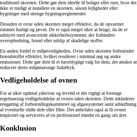
traditionel skorsten. Dette gør dem ideelle til boliger eller rum, hvor det
ikke er muligt at installere en skorsten, såsom lejligheder eller
bygninger med strenge bygningsreglementer.
Desuden er ovne uden skorsten meget effektive, da de opvarmer
rummet hurtigt og jævnt. De er også meget sikre at bruge, da de er
udstyret med avancerede sikkerhedssystemer, der forhindrer
overophedning, brand eller udslip af skadelige stoffer.
En anden fordel er miljøvenligheden. Ovne uden skorsten forbrænder
brændstoffet effektivt, hvilket resulterer i minimal røg og andre
emissioner. Dette gør dem til et bæredygtigt valg for dem, der ønsker at
reducere deres miljømæssige fodaftryk.
Vedligeholdelse af ovnen
For at sikre optimal ydeevne og levetid er det vigtigt at foretage
regelmæssig vedligeholdelse af ovnen uden skorsten. Dette inkluderer
rengøring af forbrændingskammeret og afgassystemet samt udskiftning
af eventuelle slidte dele eller filtre. Det anbefales også at få ovnen
inspiceret og serviceres af en professionel mindst en gang om året.
Konklusion