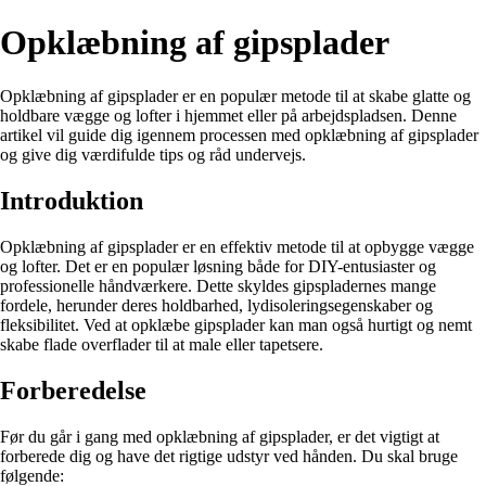
Opklæbning af gipsplader
Opklæbning af gipsplader er en populær metode til at skabe glatte og
holdbare vægge og lofter i hjemmet eller på arbejdspladsen. Denne
artikel vil guide dig igennem processen med opklæbning af gipsplader
og give dig værdifulde tips og råd undervejs.
Introduktion
Opklæbning af gipsplader er en effektiv metode til at opbygge vægge
og lofter. Det er en populær løsning både for DIY-entusiaster og
professionelle håndværkere. Dette skyldes gipspladernes mange
fordele, herunder deres holdbarhed, lydisoleringsegenskaber og
fleksibilitet. Ved at opklæbe gipsplader kan man også hurtigt og nemt
skabe flade overflader til at male eller tapetsere.
Forberedelse
Før du går i gang med opklæbning af gipsplader, er det vigtigt at
forberede dig og have det rigtige udstyr ved hånden. Du skal bruge
følgende: