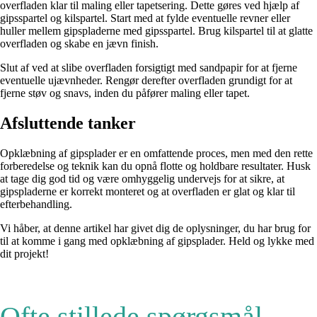
overfladen klar til maling eller tapetsering. Dette gøres ved hjælp af
gipsspartel og kilspartel. Start med at fylde eventuelle revner eller
huller mellem gipspladerne med gipsspartel. Brug kilspartel til at glatte
overfladen og skabe en jævn finish.
Slut af ved at slibe overfladen forsigtigt med sandpapir for at fjerne
eventuelle ujævnheder. Rengør derefter overfladen grundigt for at
fjerne støv og snavs, inden du påfører maling eller tapet.
Afsluttende tanker
Opklæbning af gipsplader er en omfattende proces, men med den rette
forberedelse og teknik kan du opnå flotte og holdbare resultater. Husk
at tage dig god tid og være omhyggelig undervejs for at sikre, at
gipspladerne er korrekt monteret og at overfladen er glat og klar til
efterbehandling.
Vi håber, at denne artikel har givet dig de oplysninger, du har brug for
til at komme i gang med opklæbning af gipsplader. Held og lykke med
dit projekt!
Ofte stillede spørgsmål