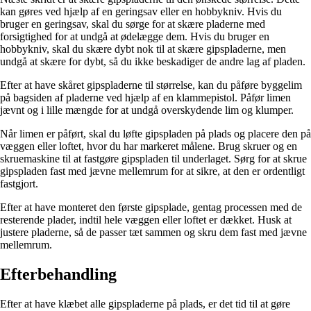
kan gøres ved hjælp af en geringsav eller en hobbykniv. Hvis du
bruger en geringsav, skal du sørge for at skære pladerne med
forsigtighed for at undgå at ødelægge dem. Hvis du bruger en
hobbykniv, skal du skære dybt nok til at skære gipspladerne, men
undgå at skære for dybt, så du ikke beskadiger de andre lag af pladen.
Efter at have skåret gipspladerne til størrelse, kan du påføre byggelim
på bagsiden af ​​pladerne ved hjælp af en klammepistol. Påfør limen
jævnt og i lille mængde for at undgå overskydende lim og klumper.
Når limen er påført, skal du løfte gipspladen på plads og placere den på
væggen eller loftet, hvor du har markeret målene. Brug skruer og en
skruemaskine til at fastgøre gipspladen til underlaget. Sørg for at skrue
gipspladen fast med jævne mellemrum for at sikre, at den er ordentligt
fastgjort.
Efter at have monteret den første gipsplade, gentag processen med de
resterende plader, indtil hele væggen eller loftet er dækket. Husk at
justere pladerne, så de passer tæt sammen og skru dem fast med jævne
mellemrum.
Efterbehandling
Efter at have klæbet alle gipspladerne på plads, er det tid til at gøre