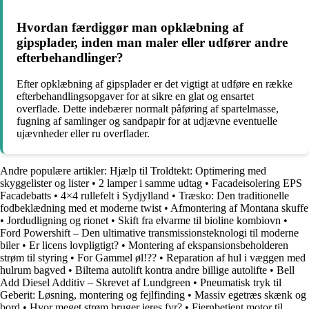
Hvordan færdiggør man opklæbning af
gipsplader, inden man maler eller udfører andre
efterbehandlinger?
Efter opklæbning af gipsplader er det vigtigt at udføre en række
efterbehandlingsopgaver for at sikre en glat og ensartet
overflade. Dette indebærer normalt påføring af spartelmasse,
fugning af samlinger og sandpapir for at udjævne eventuelle
ujævnheder eller ru overflader.
Andre populære artikler:
Hjælp til Troldtekt: Optimering med
skyggelister og lister
•
2 lamper i samme udtag
•
Facadeisolering EPS
Facadebatts
•
4×4 rullefelt i Sydjylland
•
Træsko: Den traditionelle
fodbeklædning med et moderne twist
•
Afmontering af Montana skuffe
•
Jordudligning og rionet
•
Skift fra elvarme til bioline kombiovn
•
Ford Powershift – Den ultimative transmissionsteknologi til moderne
biler
•
Er licens lovpligtigt?
•
Montering af ekspansionsbeholderen
strøm til styring
•
For Gammel øl!??
•
Reparation af hul i væggen med
hulrum bagved
•
Biltema autolift kontra andre billige autolifte
•
Bell
Add Diesel Additiv – Skrevet af Lundgreen
•
Pneumatisk tryk til
Geberit: Løsning, montering og fejlfinding
•
Massiv egetræs skænk og
bord
•
Hvor meget strøm bruger jeres fyr?
•
Fjernbetjent motor til