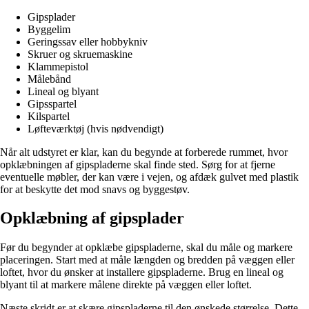
Gipsplader
Byggelim
Geringssav eller hobbykniv
Skruer og skruemaskine
Klammepistol
Målebånd
Lineal og blyant
Gipsspartel
Kilspartel
Løfteværktøj (hvis nødvendigt)
Når alt udstyret er klar, kan du begynde at forberede rummet, hvor
opklæbningen af gipspladerne skal finde sted. Sørg for at fjerne
eventuelle møbler, der kan være i vejen, og afdæk gulvet med plastik
for at beskytte det mod snavs og byggestøv.
Opklæbning af gipsplader
Før du begynder at opklæbe gipspladerne, skal du måle og markere
placeringen. Start med at måle længden og bredden på væggen eller
loftet, hvor du ønsker at installere gipspladerne. Brug en lineal og
blyant til at markere målene direkte på væggen eller loftet.
Næste skridt er at skære gipspladerne til den ønskede størrelse. Dette