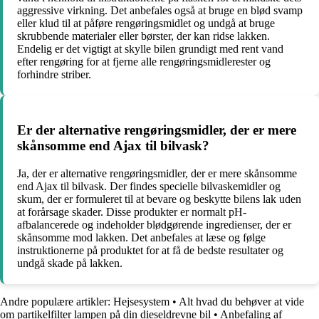
aggressive virkning. Det anbefales også at bruge en blød svamp
eller klud til at påføre rengøringsmidlet og undgå at bruge
skrubbende materialer eller børster, der kan ridse lakken.
Endelig er det vigtigt at skylle bilen grundigt med rent vand
efter rengøring for at fjerne alle rengøringsmidlerester og
forhindre striber.
Er der alternative rengøringsmidler, der er mere
skånsomme end Ajax til bilvask?
Ja, der er alternative rengøringsmidler, der er mere skånsomme
end Ajax til bilvask. Der findes specielle bilvaskemidler og
skum, der er formuleret til at bevare og beskytte bilens lak uden
at forårsage skader. Disse produkter er normalt pH-
afbalancerede og indeholder blødgørende ingredienser, der er
skånsomme mod lakken. Det anbefales at læse og følge
instruktionerne på produktet for at få de bedste resultater og
undgå skade på lakken.
Andre populære artikler:
Hejsesystem
•
Alt hvad du behøver at vide
om partikelfilter lampen på din dieseldrevne bil
•
Anbefaling af