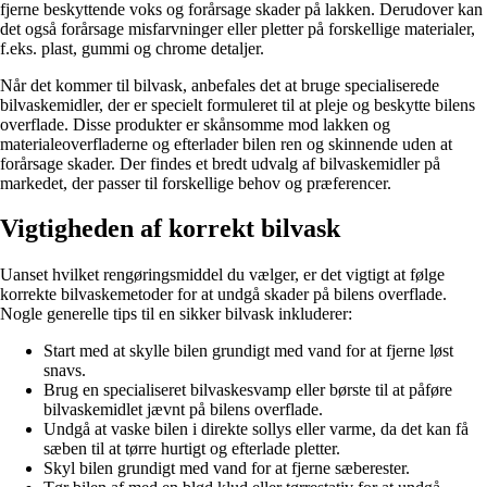
fjerne beskyttende voks og forårsage skader på lakken. Derudover kan
det også forårsage misfarvninger eller pletter på forskellige materialer,
f.eks. plast, gummi og chrome detaljer.
Når det kommer til bilvask, anbefales det at bruge specialiserede
bilvaskemidler, der er specielt formuleret til at pleje og beskytte bilens
overflade. Disse produkter er skånsomme mod lakken og
materialeoverfladerne og efterlader bilen ren og skinnende uden at
forårsage skader. Der findes et bredt udvalg af bilvaskemidler på
markedet, der passer til forskellige behov og præferencer.
Vigtigheden af korrekt bilvask
Uanset hvilket rengøringsmiddel du vælger, er det vigtigt at følge
korrekte bilvaskemetoder for at undgå skader på bilens overflade.
Nogle generelle tips til en sikker bilvask inkluderer:
Start med at skylle bilen grundigt med vand for at fjerne løst
snavs.
Brug en specialiseret bilvaskesvamp eller børste til at påføre
bilvaskemidlet jævnt på bilens overflade.
Undgå at vaske bilen i direkte sollys eller varme, da det kan få
sæben til at tørre hurtigt og efterlade pletter.
Skyl bilen grundigt med vand for at fjerne sæberester.