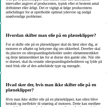
intervaller angivet af producenten, typisk efter et bestemt antal
driftstimer eller årligt. Det er vigtigt at følge producentens
anbefalinger for at opretholde optimal ydeevne og undgå
unødvendige problemer.
Hvordan skifter man olie på en plæneklipper?
For at skifte olie på en plæneklipper skal du først sikre dig, at
motoren er afkølet og bekymre dig om sikkerhed. Derefter skal
du placere en olieopsamlingsbeholder under olietømmestikket
og dreje tømmestikket løs for at dræne den gamle olie. Når olie
er drænet, skal du erstatte olieopsamlingsbeholderen og fylde på
med frisk olie af den anbefalede type og mængde.
Hvad sker der, hvis man ikke skifter olie på en
plæneklipper?
Hvis man ikke skifter olie på en plæneklipper, kan olien blive
beskidt og ineffektiv til smøring af motoren. Dette kan medføre