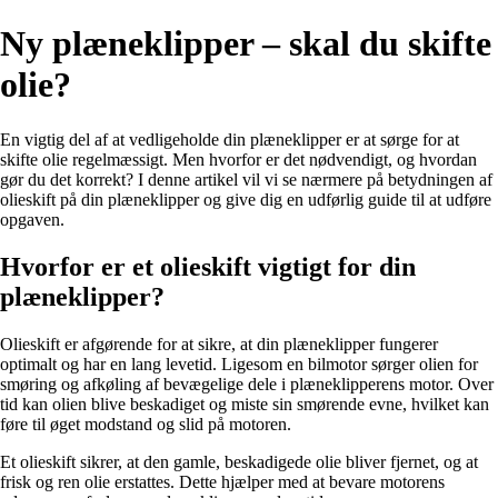
Ny plæneklipper – skal du skifte
olie?
En vigtig del af at vedligeholde din plæneklipper er at sørge for at
skifte olie regelmæssigt. Men hvorfor er det nødvendigt, og hvordan
gør du det korrekt? I denne artikel vil vi se nærmere på betydningen af
olieskift på din plæneklipper og give dig en udførlig guide til at udføre
opgaven.
Hvorfor er et olieskift vigtigt for din
plæneklipper?
Olieskift er afgørende for at sikre, at din plæneklipper fungerer
optimalt og har en lang levetid. Ligesom en bilmotor sørger olien for
smøring og afkøling af bevægelige dele i plæneklipperens motor. Over
tid kan olien blive beskadiget og miste sin smørende evne, hvilket kan
føre til øget modstand og slid på motoren.
Et olieskift sikrer, at den gamle, beskadigede olie bliver fjernet, og at
frisk og ren olie erstattes. Dette hjælper med at bevare motorens