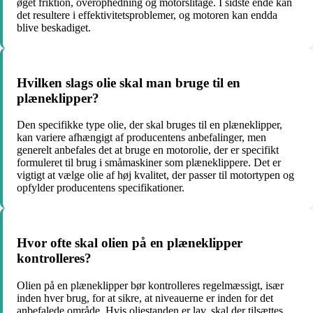
øget friktion, overophedning og motorslitage. I sidste ende kan
det resultere i effektivitetsproblemer, og motoren kan endda
blive beskadiget.
Hvilken slags olie skal man bruge til en
plæneklipper?
Den specifikke type olie, der skal bruges til en plæneklipper,
kan variere afhængigt af producentens anbefalinger, men
generelt anbefales det at bruge en motorolie, der er specifikt
formuleret til brug i småmaskiner som plæneklippere. Det er
vigtigt at vælge olie af høj kvalitet, der passer til motortypen og
opfylder producentens specifikationer.
Hvor ofte skal olien på en plæneklipper
kontrolleres?
Olien på en plæneklipper bør kontrolleres regelmæssigt, især
inden hver brug, for at sikre, at niveauerne er inden for det
anbefalede område. Hvis oliestanden er lav, skal der tilsættes