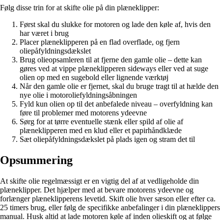
Følg disse trin for at skifte olie på din plæneklipper:
Først skal du slukke for motoren og lade den køle af, hvis den
har været i brug
Placer plæneklipperen på en flad overflade, og fjern
oliepåfyldningsdækslet
Brug olieopsamleren til at fjerne den gamle olie – dette kan
gøres ved at vippe plæneklipperen sideways eller ved at suge
olien op med en sugebold eller lignende værktøj
Når den gamle olie er fjernet, skal du bruge tragt til at hælde den
nye olie i motoroliefyldningsåbningen
Fyld kun olien op til det anbefalede niveau – overfyldning kan
føre til problemer med motorens ydeevne
Sørg for at tørre eventuelle stænk eller spild af olie af
plæneklipperen med en klud eller et papirhåndklæde
Sæt oliepåfyldningsdækslet på plads igen og stram det til
Opsummering
At skifte olie regelmæssigt er en vigtig del af at vedligeholde din
plæneklipper. Det hjælper med at bevare motorens ydeevne og
forlænger plæneklipperens levetid. Skift olie hver sæson eller efter ca.
25 timers brug, eller følg de specifikke anbefalinger i din plæneklippers
manual. Husk altid at lade motoren køle af inden olieskift og at følge