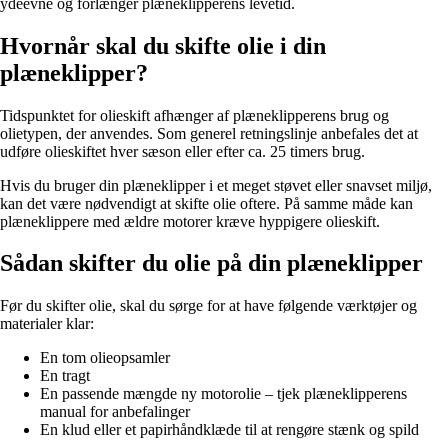
ydeevne og forlænger plæneklipperens levetid.
Hvornår skal du skifte olie i din
plæneklipper?
Tidspunktet for olieskift afhænger af plæneklipperens brug og
olietypen, der anvendes. Som generel retningslinje anbefales det at
udføre olieskiftet hver sæson eller efter ca. 25 timers brug.
Hvis du bruger din plæneklipper i et meget støvet eller snavset miljø,
kan det være nødvendigt at skifte olie oftere. På samme måde kan
plæneklippere med ældre motorer kræve hyppigere olieskift.
Sådan skifter du olie på din plæneklipper
Før du skifter olie, skal du sørge for at have følgende værktøjer og
materialer klar:
En tom olieopsamler
En tragt
En passende mængde ny motorolie – tjek plæneklipperens
manual for anbefalinger
En klud eller et papirhåndklæde til at rengøre stænk og spild