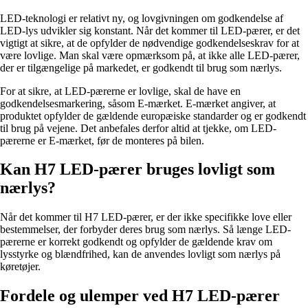
LED-teknologi er relativt ny, og lovgivningen om godkendelse af
LED-lys udvikler sig konstant. Når det kommer til LED-pærer, er det
vigtigt at sikre, at de opfylder de nødvendige godkendelseskrav for at
være lovlige. Man skal være opmærksom på, at ikke alle LED-pærer,
der er tilgængelige på markedet, er godkendt til brug som nærlys.
For at sikre, at LED-pærerne er lovlige, skal de have en
godkendelsesmarkering, såsom E-mærket. E-mærket angiver, at
produktet opfylder de gældende europæiske standarder og er godkendt
til brug på vejene. Det anbefales derfor altid at tjekke, om LED-
pærerne er E-mærket, før de monteres på bilen.
Kan H7 LED-pærer bruges lovligt som
nærlys?
Når det kommer til H7 LED-pærer, er der ikke specifikke love eller
bestemmelser, der forbyder deres brug som nærlys. Så længe LED-
pærerne er korrekt godkendt og opfylder de gældende krav om
lysstyrke og blændfrihed, kan de anvendes lovligt som nærlys på
køretøjer.
Fordele og ulemper ved H7 LED-pærer