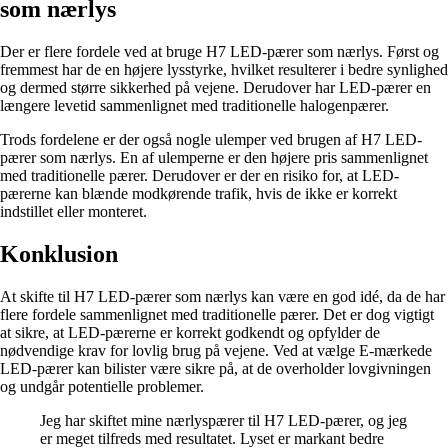
som nærlys
Der er flere fordele ved at bruge H7 LED-pærer som nærlys. Først og
fremmest har de en højere lysstyrke, hvilket resulterer i bedre synlighed
og dermed større sikkerhed på vejene. Derudover har LED-pærer en
længere levetid sammenlignet med traditionelle halogenpærer.
Trods fordelene er der også nogle ulemper ved brugen af H7 LED-
pærer som nærlys. En af ulemperne er den højere pris sammenlignet
med traditionelle pærer. Derudover er der en risiko for, at LED-
pærerne kan blænde modkørende trafik, hvis de ikke er korrekt
indstillet eller monteret.
Konklusion
At skifte til H7 LED-pærer som nærlys kan være en god idé, da de har
flere fordele sammenlignet med traditionelle pærer. Det er dog vigtigt
at sikre, at LED-pærerne er korrekt godkendt og opfylder de
nødvendige krav for lovlig brug på vejene. Ved at vælge E-mærkede
LED-pærer kan bilister være sikre på, at de overholder lovgivningen
og undgår potentielle problemer.
Jeg har skiftet mine nærlyspærer til H7 LED-pærer, og jeg
er meget tilfreds med resultatet. Lyset er markant bedre