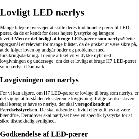
Lovligt LED nærlys
Mange bilejere overvejer at skifte deres traditionelle pærer til LED-
pærer, da de er kendt for deres højere lysstyrke og længere
levetid.
Men er det lovligt at bruge LED-pærer som nærlys?
Dette
spørgsmål er relevant for mange bilister, da de ønsker at være sikre på,
at de følger loven og undgår bøder og problemer med
forsikringsdækning. I denne artikel vil vi dykke dybt ned i
lovgivningen og undersøge, om det er lovligt at bruge H7 LED-pærer
som nærlys i Danmark.
Lovgivningen om nærlys
Før vi kan afgøre, om H7 LED-pærer er lovlige til brug som nærlys, er
det vigtigt at forstå den eksisterende lovgivning. Ifølge færdselsloven
skal køretøjer have to nærlys, der skal være
godkendt af
Færdselsstyrelsen
. De skal udsende et hvidt eller gult lys og være
blændfrie. Derudover skal nærlyset have en specifik lysstyrke for at
sikre tilstrækkelig synlighed.
Godkendelse af LED-pærer