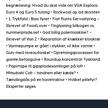
begrænsning: Hvad du skal vide om VGA Explora
Euro 4 og Euro 5 tuning
•
Rockwool op ad skorsten
•
1. Trykfald i Baxi fyret
•
Fiat Punto Servostyring –
Skrevet af FoodLover
•
Tinglysning bilbogen vs.
nummerplade.net
•
God billig polermaskine? –
Skrevet af Von Z
•
Reparation af knækket kloakrør
•
Varmepumpe er gået i stykker, vil ikke varme
•
Gulv med niveauforskel
•
Opretningsprocessen for
gamle betongulve
•
Roundup koncentrat Tyskland
•
Papirtape til gipspladesamlinger på loft
•
Mitsubishi Colt – tandrem eller kæde?
•
Tændingslås på en havetraktor
•
Hvilket pillefyr?
Eksperter søges