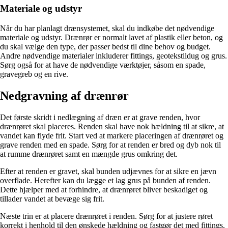
Materiale og udstyr
Når du har planlagt drænsystemet, skal du indkøbe det nødvendige
materiale og udstyr. Drænrør er normalt lavet af plastik eller beton, og
du skal vælge den type, der passer bedst til dine behov og budget.
Andre nødvendige materialer inkluderer fittings, geotekstildug og grus.
Sørg også for at have de nødvendige værktøjer, såsom en spade,
gravegreb og en rive.
Nedgravning af drænrør
Det første skridt i nedlægning af dræn er at grave renden, hvor
drænrøret skal placeres. Renden skal have nok hældning til at sikre, at
vandet kan flyde frit. Start ved at markere placeringen af drænrøret og
grave renden med en spade. Sørg for at renden er bred og dyb nok til
at rumme drænrøret samt en mængde grus omkring det.
Efter at renden er gravet, skal bunden udjævnes for at sikre en jævn
overflade. Herefter kan du lægge et lag grus på bunden af renden.
Dette hjælper med at forhindre, at drænrøret bliver beskadiget og
tillader vandet at bevæge sig frit.
Næste trin er at placere drænrøret i renden. Sørg for at justere røret
korrekt i henhold til den ønskede hældning og fastgør det med fittings.