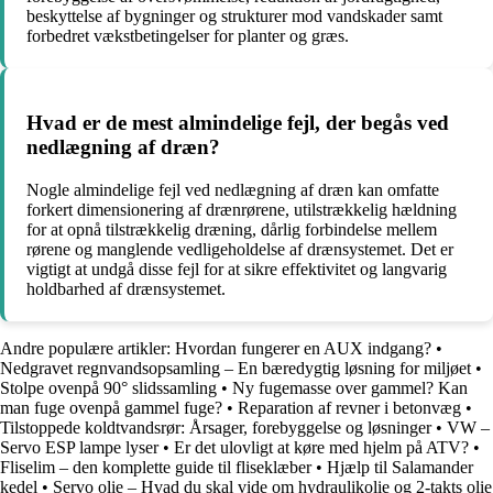
beskyttelse af bygninger og strukturer mod vandskader samt
forbedret vækstbetingelser for planter og græs.
Hvad er de mest almindelige fejl, der begås ved
nedlægning af dræn?
Nogle almindelige fejl ved nedlægning af dræn kan omfatte
forkert dimensionering af drænrørene, utilstrækkelig hældning
for at opnå tilstrækkelig dræning, dårlig forbindelse mellem
rørene og manglende vedligeholdelse af drænsystemet. Det er
vigtigt at undgå disse fejl for at sikre effektivitet og langvarig
holdbarhed af drænsystemet.
Andre populære artikler:
Hvordan fungerer en AUX indgang?
•
Nedgravet regnvandsopsamling – En bæredygtig løsning for miljøet
•
Stolpe ovenpå 90° slidssamling
•
Ny fugemasse over gammel? Kan
man fuge ovenpå gammel fuge?
•
Reparation af revner i betonvæg
•
Tilstoppede koldtvandsrør: Årsager, forebyggelse og løsninger
•
VW –
Servo ESP lampe lyser
•
Er det ulovligt at køre med hjelm på ATV?
•
Fliselim – den komplette guide til fliseklæber
•
Hjælp til Salamander
kedel
•
Servo olie – Hvad du skal vide om hydraulikolie og 2-takts olie