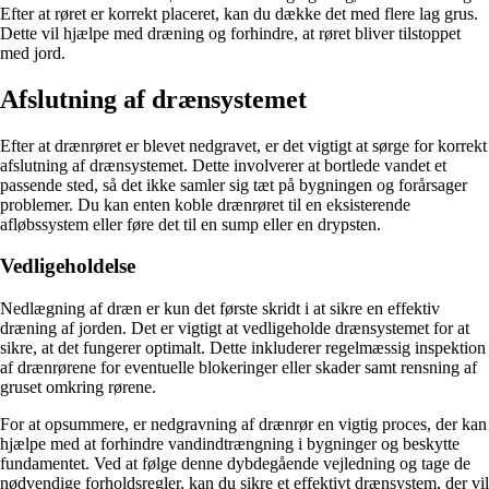
Efter at røret er korrekt placeret, kan du dække det med flere lag grus.
Dette vil hjælpe med dræning og forhindre, at røret bliver tilstoppet
med jord.
Afslutning af drænsystemet
Efter at drænrøret er blevet nedgravet, er det vigtigt at sørge for korrekt
afslutning af drænsystemet. Dette involverer at bortlede vandet et
passende sted, så det ikke samler sig tæt på bygningen og forårsager
problemer. Du kan enten koble drænrøret til en eksisterende
afløbssystem eller føre det til en sump eller en drypsten.
Vedligeholdelse
Nedlægning af dræn er kun det første skridt i at sikre en effektiv
dræning af jorden. Det er vigtigt at vedligeholde drænsystemet for at
sikre, at det fungerer optimalt. Dette inkluderer regelmæssig inspektion
af drænrørene for eventuelle blokeringer eller skader samt rensning af
gruset omkring rørene.
For at opsummere, er nedgravning af drænrør en vigtig proces, der kan
hjælpe med at forhindre vandindtrængning i bygninger og beskytte
fundamentet. Ved at følge denne dybdegående vejledning og tage de
nødvendige forholdsregler, kan du sikre et effektivt drænsystem, der vil