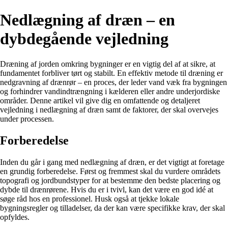
Nedlægning af dræn – en
dybdegående vejledning
Dræning af jorden omkring bygninger er en vigtig del af at sikre, at
fundamentet forbliver tørt og stabilt. En effektiv metode til dræning er
nedgravning af drænrør – en proces, der leder vand væk fra bygningen
og forhindrer vandindtrængning i kælderen eller andre underjordiske
områder. Denne artikel vil give dig en omfattende og detaljeret
vejledning i nedlægning af dræn samt de faktorer, der skal overvejes
under processen.
Forberedelse
Inden du går i gang med nedlægning af dræn, er det vigtigt at foretage
en grundig forberedelse. Først og fremmest skal du vurdere områdets
topografi og jordbundstyper for at bestemme den bedste placering og
dybde til drænrørene. Hvis du er i tvivl, kan det være en god idé at
søge råd hos en professionel. Husk også at tjekke lokale
bygningsregler og tilladelser, da der kan være specifikke krav, der skal
opfyldes.