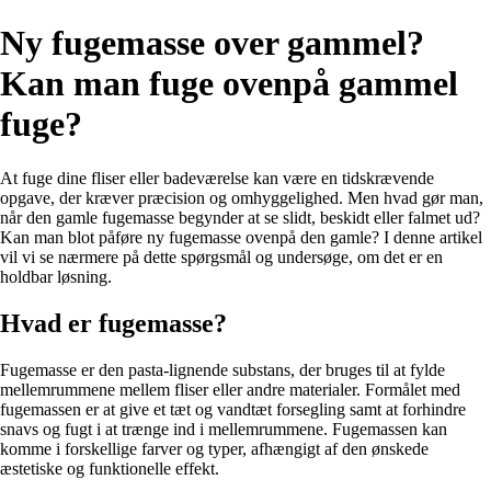
Ny fugemasse over gammel?
Kan man fuge ovenpå gammel
fuge?
At fuge dine fliser eller badeværelse kan være en tidskrævende
opgave, der kræver præcision og omhyggelighed. Men hvad gør man,
når den gamle fugemasse begynder at se slidt, beskidt eller falmet ud?
Kan man blot påføre ny fugemasse ovenpå den gamle? I denne artikel
vil vi se nærmere på dette spørgsmål og undersøge, om det er en
holdbar løsning.
Hvad er fugemasse?
Fugemasse er den pasta-lignende substans, der bruges til at fylde
mellemrummene mellem fliser eller andre materialer. Formålet med
fugemassen er at give et tæt og vandtæt forsegling samt at forhindre
snavs og fugt i at trænge ind i mellemrummene. Fugemassen kan
komme i forskellige farver og typer, afhængigt af den ønskede
æstetiske og funktionelle effekt.