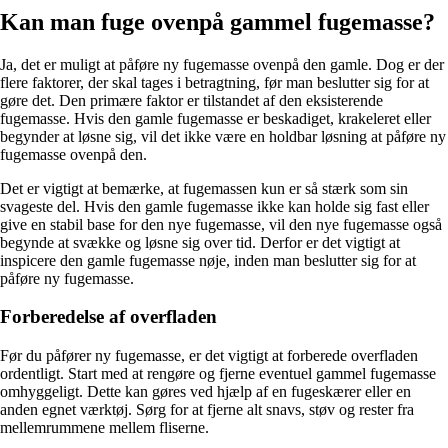
Kan man fuge ovenpå gammel fugemasse?
Ja, det er muligt at påføre ny fugemasse ovenpå den gamle. Dog er der
flere faktorer, der skal tages i betragtning, før man beslutter sig for at
gøre det. Den primære faktor er tilstandet af den eksisterende
fugemasse. Hvis den gamle fugemasse er beskadiget, krakeleret eller
begynder at løsne sig, vil det ikke være en holdbar løsning at påføre ny
fugemasse ovenpå den.
Det er vigtigt at bemærke, at fugemassen kun er så stærk som sin
svageste del. Hvis den gamle fugemasse ikke kan holde sig fast eller
give en stabil base for den nye fugemasse, vil den nye fugemasse også
begynde at svække og løsne sig over tid. Derfor er det vigtigt at
inspicere den gamle fugemasse nøje, inden man beslutter sig for at
påføre ny fugemasse.
Forberedelse af overfladen
Før du påfører ny fugemasse, er det vigtigt at forberede overfladen
ordentligt. Start med at rengøre og fjerne eventuel gammel fugemasse
omhyggeligt. Dette kan gøres ved hjælp af en fugeskærer eller en
anden egnet værktøj. Sørg for at fjerne alt snavs, støv og rester fra
mellemrummene mellem fliserne.