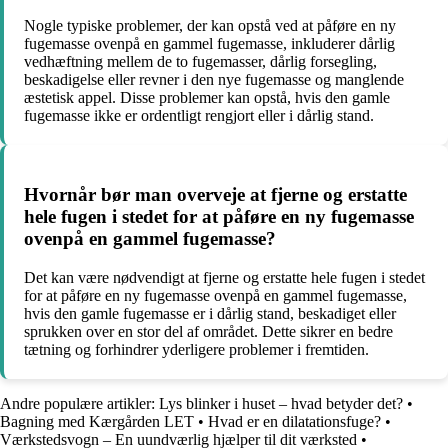
Nogle typiske problemer, der kan opstå ved at påføre en ny
fugemasse ovenpå en gammel fugemasse, inkluderer dårlig
vedhæftning mellem de to fugemasser, dårlig forsegling,
beskadigelse eller revner i den nye fugemasse og manglende
æstetisk appel. Disse problemer kan opstå, hvis den gamle
fugemasse ikke er ordentligt rengjort eller i dårlig stand.
Hvornår bør man overveje at fjerne og erstatte
hele fugen i stedet for at påføre en ny fugemasse
ovenpå en gammel fugemasse?
Det kan være nødvendigt at fjerne og erstatte hele fugen i stedet
for at påføre en ny fugemasse ovenpå en gammel fugemasse,
hvis den gamle fugemasse er i dårlig stand, beskadiget eller
sprukken over en stor del af området. Dette sikrer en bedre
tætning og forhindrer yderligere problemer i fremtiden.
Andre populære artikler:
Lys blinker i huset – hvad betyder det?
•
Bagning med Kærgården LET
•
Hvad er en dilatationsfuge?
•
Værkstedsvogn – En uundværlig hjælper til dit værksted
•