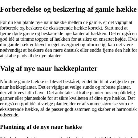
Forberedelse og beskæring af gamle hække
Før du kan plante nye naur hække mellem de gamle, er det vigtigt at
forberede og beskære de eksisterende hække korrekt. Start med at
fjerne døde grene og beskære de lige kanter af hækken. Det er også en
god idé at trimme toppen af hækken for at sikre en ensartet højde. Hvis
din gamle hæk er blevet meget overgroet og uformelig, kan det være
nødvendigt at beskære den mere drastisk eller endda fjerne den helt for
at skabe plads til de nye planter.
Valg af nye naur hækkeplanter
Når dine gamle hække er blevet beskåret, er det tid til at vælge de nye
naur hækkeplanter. Det er vigtigt at vælge sunde og robuste planter,
der vil trives i din have. Det anbefales at købe planter hos en pålidelig
gartner eller planteskole for at sikre kvaliteten af dine nye hække. Det
er også en god idé at vælge planter, der er af samme størrelse som de
eksisterende hække, så de passer godt sammen og skaber et harmonisk
udseende.
Plantning af de nye naur hække