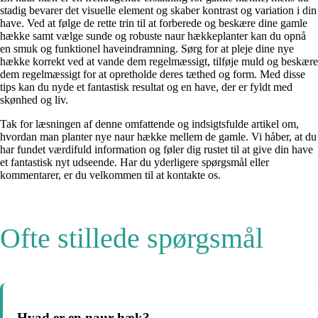
stadig bevarer det visuelle element og skaber kontrast og variation i din
have. Ved at følge de rette trin til at forberede og beskære dine gamle
hække samt vælge sunde og robuste naur hækkeplanter kan du opnå
en smuk og funktionel haveindramning. Sørg for at pleje dine nye
hække korrekt ved at vande dem regelmæssigt, tilføje muld og beskære
dem regelmæssigt for at opretholde deres tæthed og form. Med disse
tips kan du nyde et fantastisk resultat og en have, der er fyldt med
skønhed og liv.
Tak for læsningen af denne omfattende og indsigtsfulde artikel om,
hvordan man planter nye naur hække mellem de gamle. Vi håber, at du
har fundet værdifuld information og føler dig rustet til at give din have
et fantastisk nyt udseende. Har du yderligere spørgsmål eller
kommentarer, er du velkommen til at kontakte os.
Ofte stillede spørgsmål
Hvad er en naur hæk?