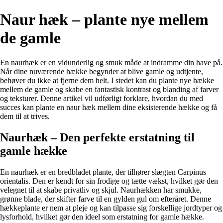
Naur hæk – plante nye mellem
de gamle
En naurhæk er en vidunderlig og smuk måde at indramme din have på.
Når dine nuværende hække begynder at blive gamle og udtjente,
behøver du ikke at fjerne dem helt. I stedet kan du plante nye hække
mellem de gamle og skabe en fantastisk kontrast og blanding af farver
og teksturer. Denne artikel vil udførligt forklare, hvordan du med
succes kan plante en naur hæk mellem dine eksisterende hække og få
dem til at trives.
Naurhæk – Den perfekte erstatning til
gamle hække
En naurhæk er en bredbladet plante, der tilhører slægten Carpinus
orientalis. Den er kendt for sin frodige og tætte vækst, hvilket gør den
velegnet til at skabe privatliv og skjul. Naurhækken har smukke,
grønne blade, der skifter farve til en gylden gul om efteråret. Denne
hækkeplante er nem at pleje og kan tilpasse sig forskellige jordtyper og
lysforhold, hvilket gør den ideel som erstatning for gamle hække.