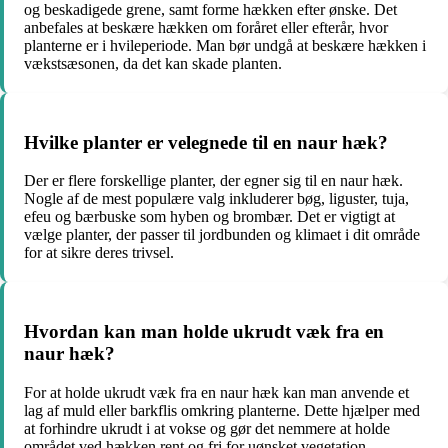
og beskadigede grene, samt forme hækken efter ønske. Det
anbefales at beskære hækken om foråret eller efterår, hvor
planterne er i hvileperiode. Man bør undgå at beskære hækken i
vækstsæsonen, da det kan skade planten.
Hvilke planter er velegnede til en naur hæk?
Der er flere forskellige planter, der egner sig til en naur hæk.
Nogle af de mest populære valg inkluderer bøg, liguster, tuja,
efeu og bærbuske som hyben og brombær. Det er vigtigt at
vælge planter, der passer til jordbunden og klimaet i dit område
for at sikre deres trivsel.
Hvordan kan man holde ukrudt væk fra en
naur hæk?
For at holde ukrudt væk fra en naur hæk kan man anvende et
lag af muld eller barkflis omkring planterne. Dette hjælper med
at forhindre ukrudt i at vokse og gør det nemmere at holde
området ved hækken rent og fri for uønsket vegetation.