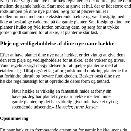
Når du har valgt dine nye naur hækkeplanter, er det tid til at plante dem
mellem de gamle hække. Start med at grave et hul, der er lidt større end
rodklumpen på dine nye planter. Sørg for at placere hullet i
mellemrummet mellem de eksisterende hække og vær forsigtig med
ikke at beskadige rødderne på de gamle planter. Sæt forsigtigt dine nye
planter i hullet og fyld jorden omkring dem, og sørg for at trykke
jorden godt sammen for at sikre, at planterne står fast.
Pleje og vedligeholdelse af dine nye naur hække
Efter at have plantet dine nye naur hække, er det vigtigt at give dem
den rette pleje og vedligeholdelse for at sikre, at de vokser og trives.
Vand regelmæssigt i begyndelsen for at hjælpe planterne med at
etablere sig. Tilføj også et lag af organisk muld omkring planterne for
at forhindre ukrudt og bevare fugtigheden. Beskær også dine nye
hække regelmæssigt for at opretholde deres form og tæthed.
Naur hække er virkelig en fantastisk måde at forny sin
have på. Jeg har plantet nye naur hække mellem mine
gamle planter, og det har virkelig givet min have et nyt og
spændende udseende.
– Haveejer, Anne Jensen
Opsummering
En naur hæk er en fremragende erstatning for gamle hække, mens du