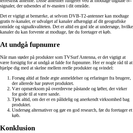
terrestrisk antenne. Disse antenner fungerer ved at modtage digitale tv-
signaler, der udsendes af tv-masten i dit område.
Det er vigtigt at bemærke, at selvom DVB-T2-antenner kan modtage
gratis tv-kanaler, er udvalget af kanaler afhængigt af dit geografiske
område og signalkvaliteten. Det er altid en god ide at undersøge, hvilke
kanaler du kan forvente at modtage, før du foretager et køb.
At undgå fupnumre
Når man støder på produkter som TVSurf Antenna, er det vigtigt at
være forsigtig for at undgå at falde for fupnumre. Her er nogle råd til at
hjælpe dig med at skelne mellem reelle produkter og svindel:
Forsøg altid at finde ægte anmeldelser og erfaringer fra brugere,
der allerede har prøvet produktet.
Vær opmærksom på overdrevne påstande og løfter, der virker
for gode til at være sande.
Tjek altid, om der er en pålidelig og anerkendt virksomhed bag
produktet.
Undersøg alternativer og gør en god research, før du foretager et
køb.
Konklusion