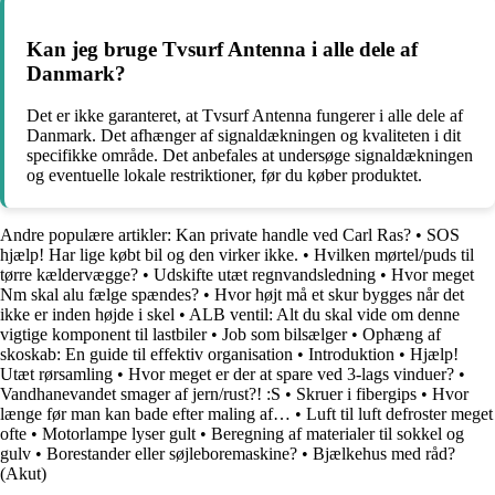
Kan jeg bruge Tvsurf Antenna i alle dele af
Danmark?
Det er ikke garanteret, at Tvsurf Antenna fungerer i alle dele af
Danmark. Det afhænger af signaldækningen og kvaliteten i dit
specifikke område. Det anbefales at undersøge signaldækningen
og eventuelle lokale restriktioner, før du køber produktet.
Andre populære artikler:
Kan private handle ved Carl Ras?
•
SOS
hjælp! Har lige købt bil og den virker ikke.
•
Hvilken mørtel/puds til
tørre kældervægge?
•
Udskifte utæt regnvandsledning
•
Hvor meget
Nm skal alu fælge spændes?
•
Hvor højt må et skur bygges når det
ikke er inden højde i skel
•
ALB ventil: Alt du skal vide om denne
vigtige komponent til lastbiler
•
Job som bilsælger
•
Ophæng af
skoskab: En guide til effektiv organisation
•
Introduktion
•
Hjælp!
Utæt rørsamling
•
Hvor meget er der at spare ved 3-lags vinduer?
•
Vandhanevandet smager af jern/rust?! :S
•
Skruer i fibergips
•
Hvor
længe før man kan bade efter maling af…
•
Luft til luft defroster meget
ofte
•
Motorlampe lyser gult
•
Beregning af materialer til sokkel og
gulv
•
Borestander eller søjleboremaskine?
•
Bjælkehus med råd?
(Akut)