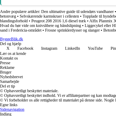
Andre populære artikler:
Den ultimative guide til udendørs vandhaner
betonvæg
•
Selvskærende karmskruer i cellesten
•
Topplade til hynde
blandingsforhold
•
Peugeot 208 2016 1,6 diesel træk
•
Alfix Planmix 3
Hvad du bør vide om knivslibere og båndslipning
•
Liggecykel eller HP
sand i Fredericia-området
•
Frosne sprinklerdysser og slanger
•
Betonbu
ByggeBlik.dk
Del og hjælp
X
Facebook
Instagram
LinkedIn
YouTube
Pin
Lær os at kende
Kontakt os
Presse
Reklame
Bruger
Nyhedsbrevet
Samarbejde
Del et tip
© Ophavsretligt beskyttet materiale.
© Ophavsretligt beskyttet indhold. Vi er affiliatepartner og kan modtag
© Vi forbeholder os alle rettigheder til materialet på denne side. Nogle
Egne links
Sidenavigation
Indlæg