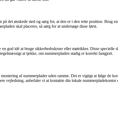
 det ønskede sted og sørg for, at den er i den rette position. Brug ente
pladen skal placeres, så sørg for at undersøge disse først.
 en god idé at bruge sikkerhedsskruer eller møtrikker. Disse specielle sk
regelmæssigt at tjekke, om nummerpladen stadig er korrekt fastgjort.
il montering af nummerplader uden ramme. Det er vigtigt at følge de kor
igere vejledning, anbefaler vi at kontakte din lokale nummerpladekontor e