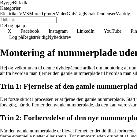
ByggeBlik.dk
Kategorier
Elektriker
VVS
Murer
Tømrer
Maler
Gulv
Tag
Kloak
Tendenser
Værktøj
Del og hjælp
X
Facebook
Instagram
LinkedIn
YouTube
Pin
Log på
Registrér dig
Nyhedsbrev
Montering af nummerplade ud
Hej og velkommen til denne dybdegående artikel om montering af numme
alt fra hvordan man fjerner den gamle nummerplade til hvordan man sikr
Trin 1: Fjernelse af den gamle nummerpla
Det første skridt i processen er at fjerne den gamle nummerplade. Start
forsigtig, når du fjerner den gamle nummerplade, da den kan være skar
Trin 2: Forberedelse af den nye nummerpl
Når den gamle nummerplade er blevet fjernet, er det tid til at forbered
fjerne eventuelle pletter eller snavs. Tør nummerpladen grundigt af, inde