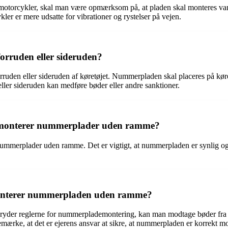
otorcykler, skal man være opmærksom på, at pladen skal monteres van
ler er mere udsatte for vibrationer og rystelser på vejen.
ruden eller sideruden?
ruden eller sideruden af køretøjet. Nummerpladen skal placeres på køret
ler sideruden kan medføre bøder eller andre sanktioner.
 monterer nummerplader uden ramme?
mmerplader uden ramme. Det er vigtigt, at nummerpladen er synlig og 
monterer nummerpladen uden ramme?
der reglerne for nummerplademontering, kan man modtage bøder fra pol
emærke, at det er ejerens ansvar at sikre, at nummerpladen er korrekt mo