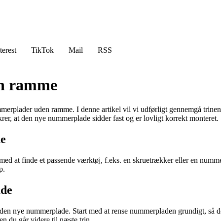
terest
TikTok
Mail
RSS
en ramme
rplader uden ramme. I denne artikel vil vi udførligt gennemgå trinen
er, at den nye nummerplade sidder fast og er lovligt korrekt monteret.
de
 med at finde et passende værktøj, f.eks. en skruetrækker eller en numme
p.
ade
e den nye nummerplade. Start med at rense nummerpladen grundigt, så den
n du går videre til næste trin.