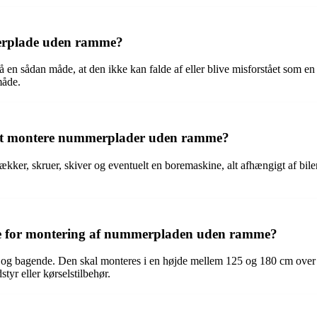
merplade uden ramme?
å en sådan måde, at den ikke kan falde af eller blive misforstået so
måde.
l at montere nummerplader uden ramme?
er, skruer, skiver og eventuelt en boremaskine, alt afhængigt af bil
de for montering af nummerpladen uden ramme?
 og bagende. Den skal monteres i en højde mellem 125 og 180 cm over ve
yr eller kørselstilbehør.