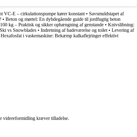
ant VC-E – cirkulationspumpe kører konstant
•
Savsmuldstapet af
?
•
Beton og mørtel: En dybdegående guide til jordfugtig beton
t 100 kg – Praktisk og sikker ophængning af genstande
•
Knivslibning:
Ski vs Snowblades
•
Indretning af badeværelse og toilet
•
Levering af
•
Hexafosfat i vaskemaskine: Bekæmp kalkaflejringer effektivt
r videreformidling kræver tilladelse.