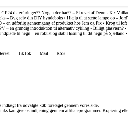
•
GP24.dk erfaringer?? Nogen der har?? – Skrevet af Dennis K
•
Vaill
boks – Byg selv din DIY hyndeboks
•
Hjælp til at sætte lampe op – Jord
0 – en udførlig gennemgang af produktet hos Jem og Fix
•
Krog til lof
V – en grundig introduktion til alternativ cykling
•
Billigt glasværn?
•
ndplade til hegn – en robust og stabil løsning til dit hegn på Sjælland
terest
TikTok
Mail
RSS
e indtægt fra udvalgte køb foretaget gennem vores side.
 links kan give os indtjening gennem affiliateprogrammer. Kopiering elle