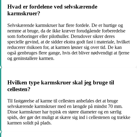
Hvad er fordelene ved selvskærende
karmskruer?
Selvskærende karmskruer har flere fordele. De er hurtige og
nemme at bruge, da de ikke kræver forudgående forberedelse
som forboringer eller pilothuller. Derudover sikrer deres
specielle gevind, at de sidder ekstra godt fast i materiale, hvilket
reducerer risikoen for, at karmen løsner sig over tid. De kan
også genbruges flere gange, hvis det bliver nødvendigt at fjerne
og geninstallere karmen.
Hvilken type karmskruer skal jeg bruge til
cellesten?
Til fastgørelse af karme til cellesten anbefales det at bruge
selvskærende karmskruer med en længde på mindst 70 mm.
Disse karmskruer har typisk en større diameter og en særlig
spids, der gør det muligt at skære sig ind i cellestenen og trække
karmen solidt på plads.