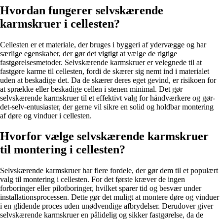
Hvordan fungerer selvskærende
karmskruer i cellesten?
Cellesten er et materiale, der bruges i byggeri af ydervægge og har
særlige egenskaber, der gør det vigtigt at vælge de rigtige
fastgørelsesmetoder. Selvskærende karmskruer er velegnede til at
fastgøre karme til cellesten, fordi de skærer sig nemt ind i materialet
uden at beskadige det. Da de skærer deres eget gevind, er risikoen for
at sprække eller beskadige cellen i stenen minimal. Det gør
selvskærende karmskruer til et effektivt valg for håndværkere og gør-
det-selv-entusiaster, der gerne vil sikre en solid og holdbar montering
af døre og vinduer i cellesten.
Hvorfor vælge selvskærende karmskruer
til montering i cellesten?
Selvskærende karmskruer har flere fordele, der gør dem til et populært
valg til montering i cellesten. For det første kræver de ingen
forboringer eller pilotboringer, hvilket sparer tid og besvær under
installationsprocessen. Dette gør det muligt at montere døre og vinduer
i en glidende proces uden unødvendige afbrydelser. Derudover giver
selvskærende karmskruer en pålidelig og sikker fastgørelse, da de