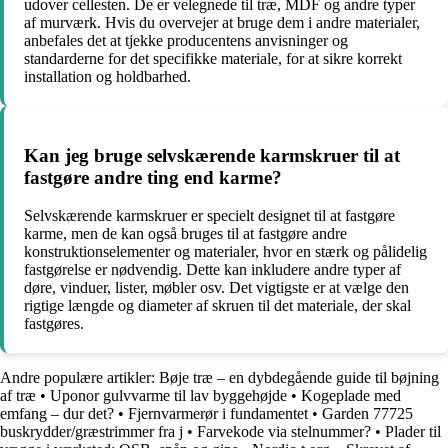
udover cellesten. De er velegnede til træ, MDF og andre typer
af murværk. Hvis du overvejer at bruge dem i andre materialer,
anbefales det at tjekke producentens anvisninger og
standarderne for det specifikke materiale, for at sikre korrekt
installation og holdbarhed.
Kan jeg bruge selvskærende karmskruer til at
fastgøre andre ting end karme?
Selvskærende karmskruer er specielt designet til at fastgøre
karme, men de kan også bruges til at fastgøre andre
konstruktionselementer og materialer, hvor en stærk og pålidelig
fastgørelse er nødvendig. Dette kan inkludere andre typer af
døre, vinduer, lister, møbler osv. Det vigtigste er at vælge den
rigtige længde og diameter af skruen til det materiale, der skal
fastgøres.
Andre populære artikler:
Bøje træ – en dybdegående guide til bøjning
af træ
•
Uponor gulvvarme til lav byggehøjde
•
Kogeplade med
emfang – dur det?
•
Fjernvarmerør i fundamentet
•
Garden 77725
buskrydder/græstrimmer fra j
•
Farvekode via stelnummer?
•
Plader til