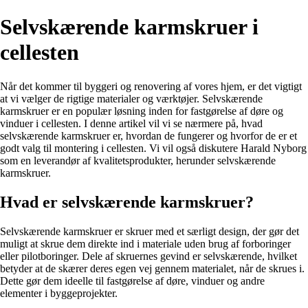
Selvskærende karmskruer i
cellesten
Når det kommer til byggeri og renovering af vores hjem, er det vigtigt
at vi vælger de rigtige materialer og værktøjer. Selvskærende
karmskruer er en populær løsning inden for fastgørelse af døre og
vinduer i cellesten. I denne artikel vil vi se nærmere på, hvad
selvskærende karmskruer er, hvordan de fungerer og hvorfor de er et
godt valg til montering i cellesten. Vi vil også diskutere Harald Nyborg
som en leverandør af kvalitetsprodukter, herunder selvskærende
karmskruer.
Hvad er selvskærende karmskruer?
Selvskærende karmskruer er skruer med et særligt design, der gør det
muligt at skrue dem direkte ind i materiale uden brug af forboringer
eller pilotboringer. Dele af skruernes gevind er selvskærende, hvilket
betyder at de skærer deres egen vej gennem materialet, når de skrues i.
Dette gør dem ideelle til fastgørelse af døre, vinduer og andre
elementer i byggeprojekter.