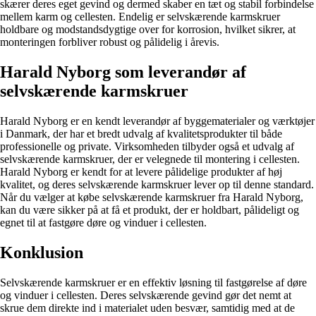
skærer deres eget gevind og dermed skaber en tæt og stabil forbindelse
mellem karm og cellesten. Endelig er selvskærende karmskruer
holdbare og modstandsdygtige over for korrosion, hvilket sikrer, at
monteringen forbliver robust og pålidelig i årevis.
Harald Nyborg som leverandør af
selvskærende karmskruer
Harald Nyborg er en kendt leverandør af byggematerialer og værktøjer
i Danmark, der har et bredt udvalg af kvalitetsprodukter til både
professionelle og private. Virksomheden tilbyder også et udvalg af
selvskærende karmskruer, der er velegnede til montering i cellesten.
Harald Nyborg er kendt for at levere pålidelige produkter af høj
kvalitet, og deres selvskærende karmskruer lever op til denne standard.
Når du vælger at købe selvskærende karmskruer fra Harald Nyborg,
kan du være sikker på at få et produkt, der er holdbart, pålideligt og
egnet til at fastgøre døre og vinduer i cellesten.
Konklusion
Selvskærende karmskruer er en effektiv løsning til fastgørelse af døre
og vinduer i cellesten. Deres selvskærende gevind gør det nemt at
skrue dem direkte ind i materialet uden besvær, samtidig med at de