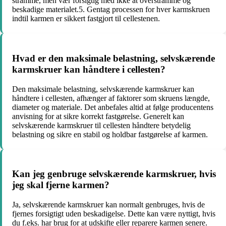
stramme, men vær forsigtig med ikke at overstramme og
beskadige materialet.5. Gentag processen for hver karmskruen
indtil karmen er sikkert fastgjort til cellestenen.
Hvad er den maksimale belastning, selvskærende
karmskruer kan håndtere i cellesten?
Den maksimale belastning, selvskærende karmskruer kan
håndtere i cellesten, afhænger af faktorer som skruens længde,
diameter og materiale. Det anbefales altid at følge producentens
anvisning for at sikre korrekt fastgørelse. Generelt kan
selvskærende karmskruer til cellesten håndtere betydelig
belastning og sikre en stabil og holdbar fastgørelse af karmen.
Kan jeg genbruge selvskærende karmskruer, hvis
jeg skal fjerne karmen?
Ja, selvskærende karmskruer kan normalt genbruges, hvis de
fjernes forsigtigt uden beskadigelse. Dette kan være nyttigt, hvis
du f.eks. har brug for at udskifte eller reparere karmen senere.