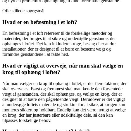
og nyd en problemfri ophængning af dine foretrukne genstande.
Ofte stillede spørgsmål
Hvad er en befæstning i et loft?
En befæstning i et loft refererer til de forskellige metoder og
materialer, der bruges til at sikre og understøtte genstande, der
ophænges i loftet. Det kan inkludere kroge, beslag eller andre
installationer, der er designet til at bære en bestemt vægt og
forhindre genstandene i at falde ned.
Hvad er vigtigt at overveje, når man skal vælge en
krog til ophæng i loftet?
Når man vælger en krog til ophæng i loftet, er der flere faktorer, der
skal overvejes. Først og fremmest skal man kende den forventede
vægt af genstanden, der skal ophænges, og vælge en krog, der er
designet til at bære den pågældende vægt. Derudover er det vigtigt
at undersøge loftets materiale og struktur for at sikre, at krogen kan
monteres sikkert og holdbart. Endelig kan det være nyttigt at vælge
en krog, der har justerbare eller udskiftelige dele, så den kan
tilpasses forskellige behov.