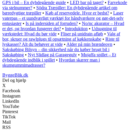
GPS i bil – En dybdegående guide
•
LED bar på taget?
•
Farvekode
via stelnummer?
•
Södra Træpiller: En dybdegående artikel om
bæredygtige træpiller
•
Køb af reservedele. Hvor er bedst?
•
Laser
vaterpas – et uundværligt værktøj for håndværkere og gør-det-selv
entusiaster
•
Is på indersiden af forruden?
•
No/nc akurator – Hvad
er det, og hvordan fungerer det?
•
Introduktion
•
Udsugning til
værkstedet: Hvad du bør vide
•
Fliser på unidrain afløb
•
Valg af
bor, skruer og rawlplugs til opsætning af køkkenskabe
•
Riste til
lyskasser? Alt du behøver at vide
•
Alder på min brændeovn
•
Sakskøbing Bilsyn – din sikkerhed når du køber brugt bil i
Sakskøbing
•
Nyt Slidlag på Garagegulv
•
Mujaffa spillet – Et
dybdegående indblik i spillet
•
Hvordan skærer man i
skumgummimadrasser?
ByggeBlik.dk
Del og hjælp
X
Facebook
Instagram
LinkedIn
YouTube
Pinterest
TikTok
Mail
RSS