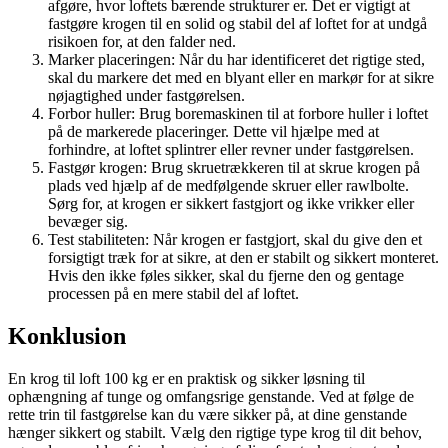
afgøre, hvor loftets bærende strukturer er. Det er vigtigt at
fastgøre krogen til en solid og stabil del af loftet for at undgå
risikoen for, at den falder ned.
Marker placeringen: Når du har identificeret det rigtige sted,
skal du markere det med en blyant eller en markør for at sikre
nøjagtighed under fastgørelsen.
Forbor huller: Brug boremaskinen til at forbore huller i loftet
på de markerede placeringer. Dette vil hjælpe med at
forhindre, at loftet splintrer eller revner under fastgørelsen.
Fastgør krogen: Brug skruetrækkeren til at skrue krogen på
plads ved hjælp af de medfølgende skruer eller rawlbolte.
Sørg for, at krogen er sikkert fastgjort og ikke vrikker eller
bevæger sig.
Test stabiliteten: Når krogen er fastgjort, skal du give den et
forsigtigt træk for at sikre, at den er stabilt og sikkert monteret.
Hvis den ikke føles sikker, skal du fjerne den og gentage
processen på en mere stabil del af loftet.
Konklusion
En krog til loft 100 kg er en praktisk og sikker løsning til
ophængning af tunge og omfangsrige genstande. Ved at følge de
rette trin til fastgørelse kan du være sikker på, at dine genstande
hænger sikkert og stabilt. Vælg den rigtige type krog til dit behov,