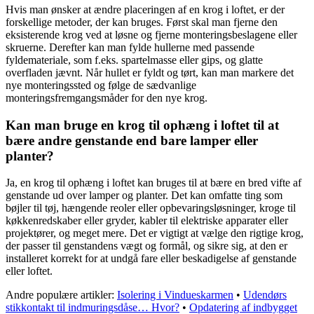
Hvis man ønsker at ændre placeringen af en krog i loftet, er der
forskellige metoder, der kan bruges. Først skal man fjerne den
eksisterende krog ved at løsne og fjerne monteringsbeslagene eller
skruerne. Derefter kan man fylde hullerne med passende
fyldemateriale, som f.eks. spartelmasse eller gips, og glatte
overfladen jævnt. Når hullet er fyldt og tørt, kan man markere det
nye monteringssted og følge de sædvanlige
monteringsfremgangsmåder for den nye krog.
Kan man bruge en krog til ophæng i loftet til at
bære andre genstande end bare lamper eller
planter?
Ja, en krog til ophæng i loftet kan bruges til at bære en bred vifte af
genstande ud over lamper og planter. Det kan omfatte ting som
bøjler til tøj, hængende reoler eller opbevaringsløsninger, kroge til
køkkenredskaber eller gryder, kabler til elektriske apparater eller
projektører, og meget mere. Det er vigtigt at vælge den rigtige krog,
der passer til genstandens vægt og formål, og sikre sig, at den er
installeret korrekt for at undgå fare eller beskadigelse af genstande
eller loftet.
Andre populære artikler:
Isolering i Vindueskarmen
•
Udendørs
stikkontakt til indmuringsdåse… Hvor?
•
Opdatering af indbygget