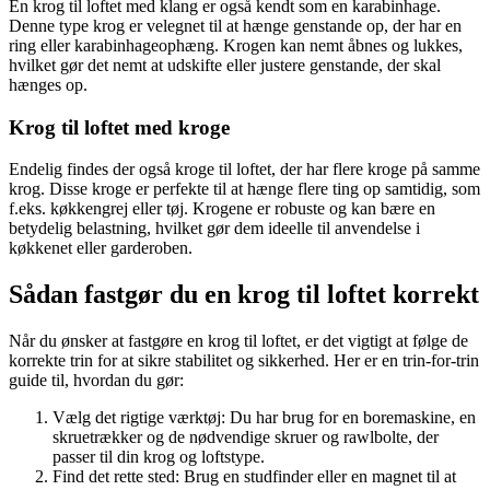
En krog til loftet med klang er også kendt som en karabinhage.
Denne type krog er velegnet til at hænge genstande op, der har en
ring eller karabinhageophæng. Krogen kan nemt åbnes og lukkes,
hvilket gør det nemt at udskifte eller justere genstande, der skal
hænges op.
Krog til loftet med kroge
Endelig findes der også kroge til loftet, der har flere kroge på samme
krog. Disse kroge er perfekte til at hænge flere ting op samtidig, som
f.eks. køkkengrej eller tøj. Krogene er robuste og kan bære en
betydelig belastning, hvilket gør dem ideelle til anvendelse i
køkkenet eller garderoben.
Sådan fastgør du en krog til loftet korrekt
Når du ønsker at fastgøre en krog til loftet, er det vigtigt at følge de
korrekte trin for at sikre stabilitet og sikkerhed. Her er en trin-for-trin
guide til, hvordan du gør:
Vælg det rigtige værktøj: Du har brug for en boremaskine, en
skruetrækker og de nødvendige skruer og rawlbolte, der
passer til din krog og loftstype.
Find det rette sted: Brug en studfinder eller en magnet til at