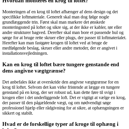
Hvordan monteres en krog til loftet?
Monteringen af en krog til loftet afhænger af dens design og det
specifikke loftmateriale. Generelt skal man dog følge nogle
grundlæggende trin. Først skal man markere det ønskede
monteringssted på loftet og sikre sig, at der ikke er kabler, rør eller
andre strukturer bagved. Derefter skal man bore et passende hul og
sørge for at bruge rette skruer eller plugs, der passer til loftmaterialet.
Herefter kan man fastgøre krogen til loftet ved at bruge de
medfølgende beslag, skruer eller andre metoder, der er angivet i
installationsvejledningen.
Kan en krog til loftet bære tungere genstande end
dens angivne vægtgrænse?
Det anbefales ikke at overskride den angivne vægtgrænse for en
krog til loftet. Selvom det kan virke fristende at lægge en tungere
genstand på en krog, der ser robust ud, kan dette føre til svigt i
krogen eller i det underliggende loft. Det er vigtigt at vælge en krog,
der passer til den pågældende vægt, og om nødvendigt søge
professionel hjælp eller rådgivning for at sikre, at ophængningen er
sikkert og stabilt.
Hvad er de forskellige typer af kroge til ophæng i