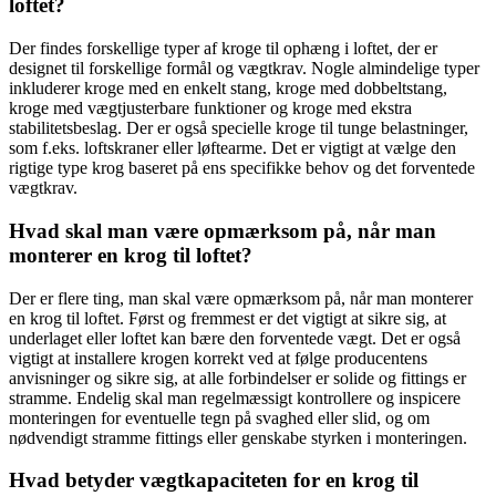
loftet?
Der findes forskellige typer af kroge til ophæng i loftet, der er
designet til forskellige formål og vægtkrav. Nogle almindelige typer
inkluderer kroge med en enkelt stang, kroge med dobbeltstang,
kroge med vægtjusterbare funktioner og kroge med ekstra
stabilitetsbeslag. Der er også specielle kroge til tunge belastninger,
som f.eks. loftskraner eller løftearme. Det er vigtigt at vælge den
rigtige type krog baseret på ens specifikke behov og det forventede
vægtkrav.
Hvad skal man være opmærksom på, når man
monterer en krog til loftet?
Der er flere ting, man skal være opmærksom på, når man monterer
en krog til loftet. Først og fremmest er det vigtigt at sikre sig, at
underlaget eller loftet kan bære den forventede vægt. Det er også
vigtigt at installere krogen korrekt ved at følge producentens
anvisninger og sikre sig, at alle forbindelser er solide og fittings er
stramme. Endelig skal man regelmæssigt kontrollere og inspicere
monteringen for eventuelle tegn på svaghed eller slid, og om
nødvendigt stramme fittings eller genskabe styrken i monteringen.
Hvad betyder vægtkapaciteten for en krog til