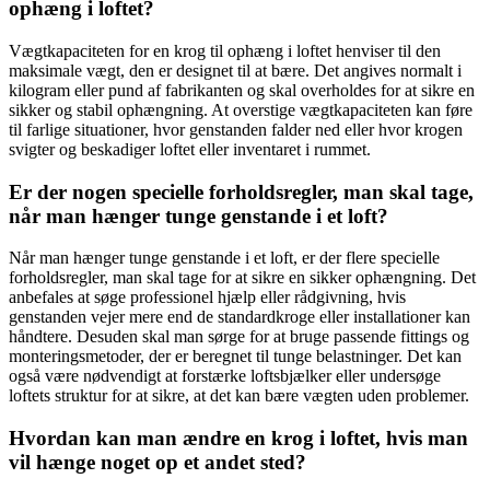
ophæng i loftet?
Vægtkapaciteten for en krog til ophæng i loftet henviser til den
maksimale vægt, den er designet til at bære. Det angives normalt i
kilogram eller pund af fabrikanten og skal overholdes for at sikre en
sikker og stabil ophængning. At overstige vægtkapaciteten kan føre
til farlige situationer, hvor genstanden falder ned eller hvor krogen
svigter og beskadiger loftet eller inventaret i rummet.
Er der nogen specielle forholdsregler, man skal tage,
når man hænger tunge genstande i et loft?
Når man hænger tunge genstande i et loft, er der flere specielle
forholdsregler, man skal tage for at sikre en sikker ophængning. Det
anbefales at søge professionel hjælp eller rådgivning, hvis
genstanden vejer mere end de standardkroge eller installationer kan
håndtere. Desuden skal man sørge for at bruge passende fittings og
monteringsmetoder, der er beregnet til tunge belastninger. Det kan
også være nødvendigt at forstærke loftsbjælker eller undersøge
loftets struktur for at sikre, at det kan bære vægten uden problemer.
Hvordan kan man ændre en krog i loftet, hvis man
vil hænge noget op et andet sted?