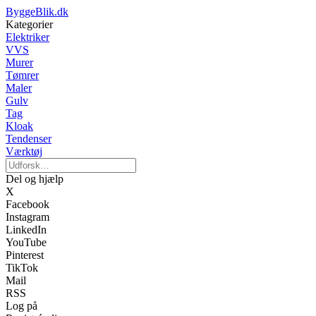
ByggeBlik.dk
Kategorier
Elektriker
VVS
Murer
Tømrer
Maler
Gulv
Tag
Kloak
Tendenser
Værktøj
Del og hjælp
X
Facebook
Instagram
LinkedIn
YouTube
Pinterest
TikTok
Mail
RSS
Log på