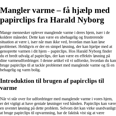
Mangler varme – få hjælp med
papirclips fra Harald Nyborg
Mange mennesker oplever manglende varme i deres hjem, især i de
koldere måneder. Dette kan være en ubehagelig og frustrerende
situation at være i, især når man ikke ved, hvordan man kan løse
problemet. Heldigvis er der en simpel løsning, der kan hjælpe med at
genoprette varmen i dit hjem – papirclips. Hos Harald Nyborg finder
du et bredt udvalg af papirclips, der kan være en effektiv løsning på
dine varmeudfordringer. I denne artikel vil vi udforske, hvordan du kan
bruge papirclips til at tackle problemet med manglende varme og få en
behagelig og varm bolig.
Introduktion til brugen af papirclips til
varme
Når vi står over for udfordringer med manglende varme i vores hjem,
er det vigtigt at have geniale løsninger ved hånden. Papirclips kan være
en uventet løsning på dette problem. Selvom det kan virke usædvanligt
at bruge papirclips til opvarmning, har de faktisk vist sig at være