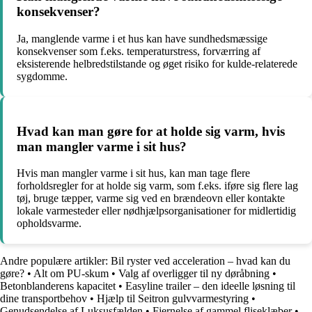
konsekvenser?
Ja, manglende varme i et hus kan have sundhedsmæssige
konsekvenser som f.eks. temperaturstress, forværring af
eksisterende helbredstilstande og øget risiko for kulde-relaterede
sygdomme.
Hvad kan man gøre for at holde sig varm, hvis
man mangler varme i sit hus?
Hvis man mangler varme i sit hus, kan man tage flere
forholdsregler for at holde sig varm, som f.eks. iføre sig flere lag
tøj, bruge tæpper, varme sig ved en brændeovn eller kontakte
lokale varmesteder eller nødhjælpsorganisationer for midlertidig
opholdsvarme.
Andre populære artikler:
Bil ryster ved acceleration – hvad kan du
gøre?
•
Alt om PU-skum
•
Valg af overligger til ny døråbning
•
Betonblanderens kapacitet
•
Easyline trailer – den ideelle løsning til
dine transportbehov
•
Hjælp til Seitron gulvvarmestyring
•
Genudsendelse af Luksusfælden
•
Fjernelse af gammel fliseklæber
•