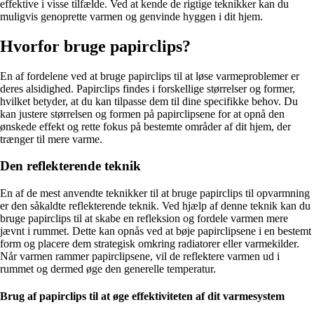
effektive i visse tilfælde. Ved at kende de rigtige teknikker kan du
muligvis genoprette varmen og genvinde hyggen i dit hjem.
Hvorfor bruge papirclips?
En af fordelene ved at bruge papirclips til at løse varmeproblemer er
deres alsidighed. Papirclips findes i forskellige størrelser og former,
hvilket betyder, at du kan tilpasse dem til dine specifikke behov. Du
kan justere størrelsen og formen på papirclipsene for at opnå den
ønskede effekt og rette fokus på bestemte områder af dit hjem, der
trænger til mere varme.
Den reflekterende teknik
En af de mest anvendte teknikker til at bruge papirclips til opvarmning
er den såkaldte reflekterende teknik. Ved hjælp af denne teknik kan du
bruge papirclips til at skabe en refleksion og fordele varmen mere
jævnt i rummet. Dette kan opnås ved at bøje papirclipsene i en bestemt
form og placere dem strategisk omkring radiatorer eller varmekilder.
Når varmen rammer papirclipsene, vil de reflektere varmen ud i
rummet og dermed øge den generelle temperatur.
Brug af papirclips til at øge effektiviteten af dit varmesystem