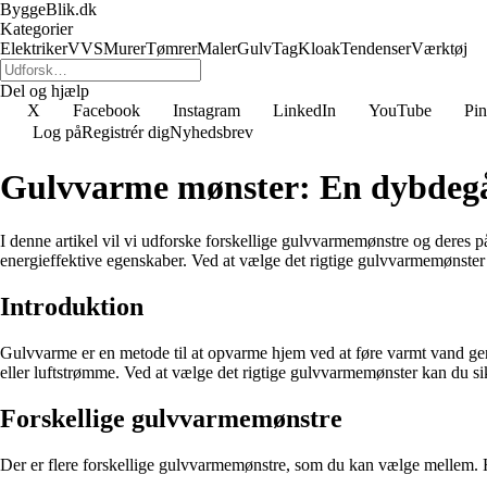
ByggeBlik.dk
Kategorier
Elektriker
VVS
Murer
Tømrer
Maler
Gulv
Tag
Kloak
Tendenser
Værktøj
Del og hjælp
X
Facebook
Instagram
LinkedIn
YouTube
Pin
Log på
Registrér dig
Nyhedsbrev
Gulvvarme mønster: En dybdegå
I denne artikel vil vi udforske forskellige gulvvarmemønstre og deres
energieffektive egenskaber. Ved at vælge det rigtige gulvvarmemønste
Introduktion
Gulvvarme er en metode til at opvarme hjem ved at føre varmt vand ge
eller luftstrømme. Ved at vælge det rigtige gulvvarmemønster kan du sikr
Forskellige gulvvarmemønstre
Der er flere forskellige gulvvarmemønstre, som du kan vælge mellem. Hv