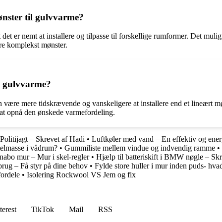
nster til gulvvarme?
t det er nemt at installere og tilpasse til forskellige rumformer. Det m
ere komplekst mønster.
il gulvvarme?
an være mere tidskrævende og vanskeligere at installere end et lineært m
at opnå den ønskede varmefordeling.
Politijagt – Skrevet af Hadi
•
Luftkøler med vand – En effektiv og ener
telmasse i vådrum?
•
Gummiliste mellem vindue og indvendig ramme
•
nabo mur – Mur i skel-regler
•
Hjælp til batteriskift i BMW nøgle – Skr
brug – Få styr på dine behov
•
Fylde store huller i mur inden puds- hvad
ordele
•
Isolering Rockwool VS Jem og fix
terest
TikTok
Mail
RSS