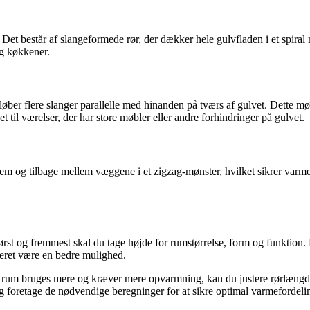
Det består af slangeformede rør, der dækker hele gulvfladen i et spiral 
og køkkener.
 løber flere slanger parallelle med hinanden på tværs af gulvet. Dette møns
et til værelser, der har store møbler eller andre forhindringer på gulvet.
frem og tilbage mellem væggene i et zigzag-mønster, hvilket sikrer varm
rst og fremmest skal du tage højde for rumstørrelse, form og funktion. H
eret være en bedre mulighed.
et rum bruges mere og kræver mere opvarmning, kan du justere rørlængd
g foretage de nødvendige beregninger for at sikre optimal varmefordeli