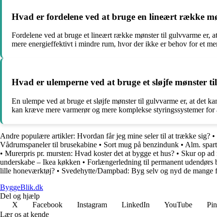
Hvad er fordelene ved at bruge en lineært række mø
Fordelene ved at bruge et lineært række mønster til gulvvarme er, a
mere energieffektivt i mindre rum, hvor der ikke er behov for et m
Hvad er ulemperne ved at bruge et sløjfe mønster t
En ulempe ved at bruge et sløjfe mønster til gulvvarme er, at det k
kan kræve mere varmerør og mere komplekse styringssystemer for 
Andre populære artikler:
Hvordan får jeg mine seler til at trække sig?
•
Vådrumspaneler til brusekabine
•
Sort mug på benzindunk
•
Alm. spar
•
Murerpris pr. mursten: Hvad koster det at bygge et hus?
•
Skur op ad 
underskabe – Ikea køkken
•
Forlængerledning til permanent udendørs 
lille honeværktøj?
•
Svedehytte/Dampbad: Byg selv og nyd de mange f
ByggeBlik.dk
Del og hjælp
X
Facebook
Instagram
LinkedIn
YouTube
Pin
Lær os at kende