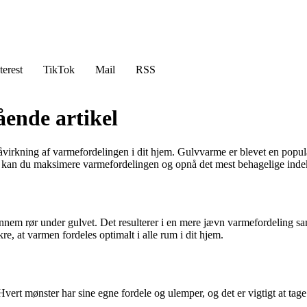
terest
TikTok
Mail
RSS
ende artikel
 påvirkning af varmefordelingen i dit hjem. Gulvvarme er blevet en po
r kan du maksimere varmefordelingen og opnå det mest behagelige inde
nnem rør under gulvet. Det resulterer i en mere jævn varmefordeling s
e, at varmen fordeles optimalt i alle rum i dit hjem.
ert mønster har sine egne fordele og ulemper, og det er vigtigt at tage