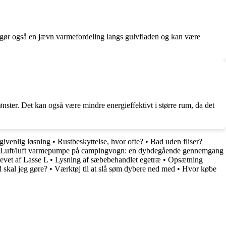
uliggør også en jævn varmefordeling langs gulvfladen og kan være
ønster. Det kan også være mindre energieffektivt i større rum, da det
givenlig løsning
•
Rustbeskyttelse, hvor ofte?
•
Bad uden fliser?
Luft/luft varmepumpe på campingvogn: en dybdegående gennemgang
evet af Lasse L
•
Lysning af sæbebehandlet egetræ
•
Opsætning
 skal jeg gøre?
•
Værktøj til at slå søm dybere ned med
•
Hvor købe