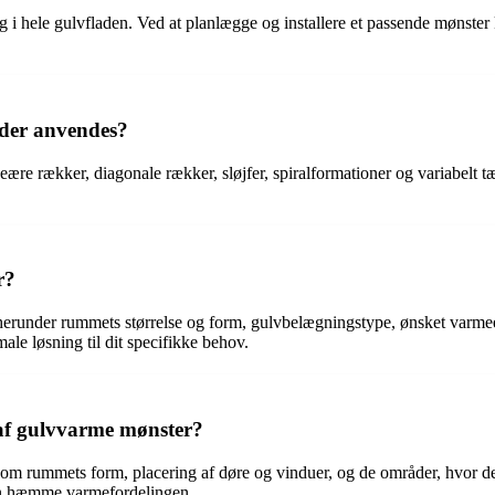
 i hele gulvfladen. Ved at planlægge og installere et passende mønste
 der anvendes?
eære rækker, diagonale rækker, sløjfer, spiralformationer og variabelt
r?
 herunder rummets størrelse og form, gulvbelægningstype, ønsket varmeef
male løsning til dit specifikke behov.
 af gulvvarme mønster?
m rummets form, placering af døre og vinduer, og de områder, hvor der f
kan hæmme varmefordelingen.