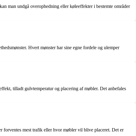
r kan man undgå overophedning eller køleeffekter i bestemte områder
 tæthedsmønster. Hvert mønster har sine egne fordele og ulemper
fekt, tilladt gulvtemperatur og placering af møbler. Det anbefales
orventes mest trafik eller hvor møbler vil blive placeret. Det er