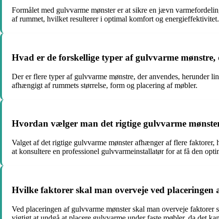
Formålet med gulvvarme mønster er at sikre en jævn varmefordeling
af rummet, hvilket resulterer i optimal komfort og energieffektivitet.
Hvad er de forskellige typer af gulvvarme mønstre,
Der er flere typer af gulvvarme mønstre, der anvendes, herunder lin
afhængigt af rummets størrelse, form og placering af møbler.
Hvordan vælger man det rigtige gulvvarme mønste
Valget af det rigtige gulvvarme mønster afhænger af flere faktorer,
at konsultere en professionel gulvvarmeinstallatør for at få den opti
Hvilke faktorer skal man overveje ved placeringen
Ved placeringen af gulvvarme mønster skal man overveje faktorer so
vigtigt at undgå at placere gulvvarme under faste møbler, da det 