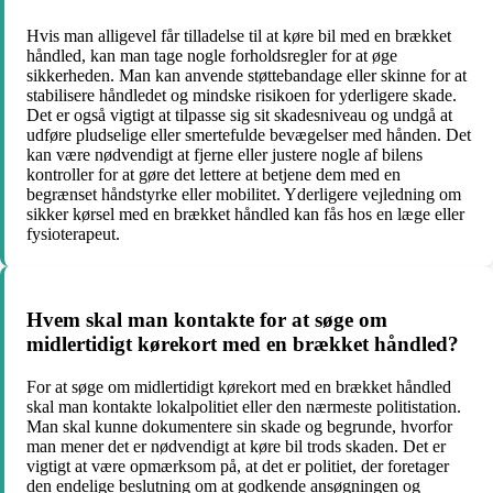
Hvis man alligevel får tilladelse til at køre bil med en brækket
håndled, kan man tage nogle forholdsregler for at øge
sikkerheden. Man kan anvende støttebandage eller skinne for at
stabilisere håndledet og mindske risikoen for yderligere skade.
Det er også vigtigt at tilpasse sig sit skadesniveau og undgå at
udføre pludselige eller smertefulde bevægelser med hånden. Det
kan være nødvendigt at fjerne eller justere nogle af bilens
kontroller for at gøre det lettere at betjene dem med en
begrænset håndstyrke eller mobilitet. Yderligere vejledning om
sikker kørsel med en brækket håndled kan fås hos en læge eller
fysioterapeut.
Hvem skal man kontakte for at søge om
midlertidigt kørekort med en brækket håndled?
For at søge om midlertidigt kørekort med en brækket håndled
skal man kontakte lokalpolitiet eller den nærmeste politistation.
Man skal kunne dokumentere sin skade og begrunde, hvorfor
man mener det er nødvendigt at køre bil trods skaden. Det er
vigtigt at være opmærksom på, at det er politiet, der foretager
den endelige beslutning om at godkende ansøgningen og