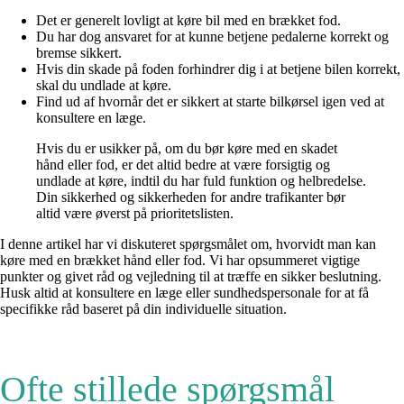
Det er generelt lovligt at køre bil med en brækket fod.
Du har dog ansvaret for at kunne betjene pedalerne korrekt og
bremse sikkert.
Hvis din skade på foden forhindrer dig i at betjene bilen korrekt,
skal du undlade at køre.
Find ud af hvornår det er sikkert at starte bilkørsel igen ved at
konsultere en læge.
Hvis du er usikker på, om du bør køre med en skadet
hånd eller fod, er det altid bedre at være forsigtig og
undlade at køre, indtil du har fuld funktion og helbredelse.
Din sikkerhed og sikkerheden for andre trafikanter bør
altid være øverst på prioritetslisten.
I denne artikel har vi diskuteret spørgsmålet om, hvorvidt man kan
køre med en brækket hånd eller fod. Vi har opsummeret vigtige
punkter og givet råd og vejledning til at træffe en sikker beslutning.
Husk altid at konsultere en læge eller sundhedspersonale for at få
specifikke råd baseret på din individuelle situation.
Ofte stillede spørgsmål