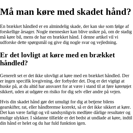
Må man køre med skadet hånd?
En brækket håndled er en almindelig skade, der kan ske som følge af
forskellige årsager. Nogle mennesker kan blive usikre på, om de stadig
må køre bil, mens de har en brækket hånd. I denne artikel vil vi
udforske dette spørgsmål og give dig nogle svar og vejledning.
Er det lovligt at køre med en brækket
håndled?
Generelt set er det ikke ulovligt at køre med en brækket håndled. Der
er ingen specifik lovgivning, der forbyder det. Dog er det vigtigt at
huske på, at du altid har ansvaret for at være i stand til at føre køretøjet
sikkert, uden at udgøre en risiko for dig selv eller andre på vejen.
Hvis din skadet hånd gør det umuligt for dig at betjene bilens
gearskifter, rat, eller håndbremse korrekt, så er det ikke sikkert at køre.
Det kan være farligt og vil sandsynligvis medføre dårlige resultater og
mulige ulykker. I sådanne tilfælde er det bedst at undlade at køre, indtil
din hånd er helet og du har fuld funktion igen.