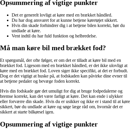
Opsummering af vigtige punkter
Det er generelt lovligt at køre med en brækket håndled.
Du har dog ansvaret for at kunne betjene køretøjet sikkert.
Hvis din skade forhindrer dig i at betjene bilen korrekt, bør du
undlade at køre.
Vent indtil du har fuld funktion og helbredelse.
Må man køre bil med brækket fod?
Et spørgsmål, der ofte følger, er om det er tilladt at køre bil med en
brækket fod. Ligesom med en brækket håndled, er det ikke ulovligt at
køre med en brækket fod. Loven siger ikke specifikt, at det er forbudt.
Dog er det vigtigt at huske på, at fodskaden kan påvirke dine evner til
at betjene pedaler og bevæge foden korrekt.
Hvis din fodskade gør det umuligt for dig at bruge fodpedalerne og
bremse korrekt, kan det være farligt at køre. Det kan ende i ulykker
eller forværre din skade. Hvis du er usikker og ikke er i stand til at køre
sikkert, bør du undlade at køre og søge læge råd om, hvornår det er
sikkert at starte bilkørsel igen.
Opsummering af vigtige punkter