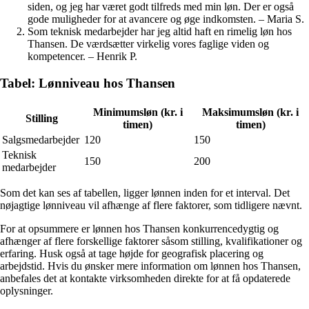
siden, og jeg har været godt tilfreds med min løn. Der er også
gode muligheder for at avancere og øge indkomsten. – Maria S.
Som teknisk medarbejder har jeg altid haft en rimelig løn hos
Thansen. De værdsætter virkelig vores faglige viden og
kompetencer. – Henrik P.
Tabel: Lønniveau hos Thansen
Minimumsløn (kr. i
Maksimumsløn (kr. i
Stilling
timen)
timen)
Salgsmedarbejder
120
150
Teknisk
150
200
medarbejder
Som det kan ses af tabellen, ligger lønnen inden for et interval. Det
nøjagtige lønniveau vil afhænge af flere faktorer, som tidligere nævnt.
For at opsummere er lønnen hos Thansen konkurrencedygtig og
afhænger af flere forskellige faktorer såsom stilling, kvalifikationer og
erfaring. Husk også at tage højde for geografisk placering og
arbejdstid. Hvis du ønsker mere information om lønnen hos Thansen,
anbefales det at kontakte virksomheden direkte for at få opdaterede
oplysninger.