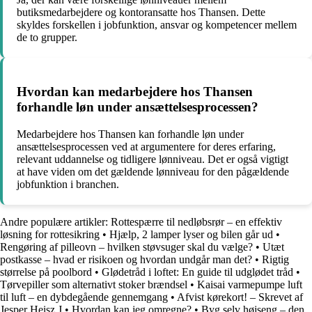
butiksmedarbejdere og kontoransatte hos Thansen. Dette
skyldes forskellen i jobfunktion, ansvar og kompetencer mellem
de to grupper.
Hvordan kan medarbejdere hos Thansen
forhandle løn under ansættelsesprocessen?
Medarbejdere hos Thansen kan forhandle løn under
ansættelsesprocessen ved at argumentere for deres erfaring,
relevant uddannelse og tidligere lønniveau. Det er også vigtigt
at have viden om det gældende lønniveau for den pågældende
jobfunktion i branchen.
Andre populære artikler:
Rottespærre til nedløbsrør – en effektiv
løsning for rottesikring
•
Hjælp, 2 lamper lyser og bilen går ud
•
Rengøring af pilleovn – hvilken støvsuger skal du vælge?
•
Utæt
postkasse – hvad er risikoen og hvordan undgår man det?
•
Rigtig
størrelse på poolbord
•
Glødetråd i loftet: En guide til udglødet tråd
•
Tørvepiller som alternativt stoker brændsel
•
Kaisai varmepumpe luft
til luft – en dybdegående gennemgang
•
Afvist kørekort! – Skrevet af
Jesper Heisz J
•
Hvordan kan jeg omregne?
•
Byg selv højseng – den