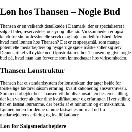
Løn hos Thansen – Nogle Bud
Thansen er en velkendt detailkæde i Danmark, der er specialiseret i
salg af biler, reservedele, udstyr og tilbehør. Virksomheden er også
kendt for sin professionelle service og høje kundetilfredshed. Men
hvad med lønnen hos Thansen? Det er et spørgsmål, som mange
potentielle medarbejdere og nysgerrige sjæle måske stiller sig selv.
Denne artikel vil dykke ned i lønstrukturen hos Thansen og give nogle
bud på, hvad man kan forvente som lønmodtager hos virksomheden.
Thansen Lønstruktur
Thansen har et standardsystem for lønstruktur, der tager højde for
forskellige faktorer såsom erfaring, kvalifikationer og ansvarsniveau.
Som medarbejder hos Thansen vil du blive ansat i en bestemt stilling,
der kan variere alt efter dine kvalifikationer og erfaringer. Hver stilling
har en fastsat lønramme, der består af et minimum og et maksimum.
Lønnen inden for denne ramme fastsættes normalt ud fra
medarbejderens erfaring og kvalifikationer.
Løn for Salgsmedarbejdere