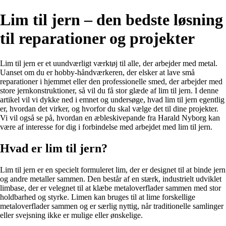
Lim til jern – den bedste løsning
til reparationer og projekter
Lim til jern er et uundværligt værktøj til alle, der arbejder med metal.
Uanset om du er hobby-håndværkeren, der elsker at lave små
reparationer i hjemmet eller den professionelle smed, der arbejder med
store jernkonstruktioner, så vil du få stor glæde af lim til jern. I denne
artikel vil vi dykke ned i emnet og undersøge, hvad lim til jern egentlig
er, hvordan det virker, og hvorfor du skal vælge det til dine projekter.
Vi vil også se på, hvordan en æbleskivepande fra Harald Nyborg kan
være af interesse for dig i forbindelse med arbejdet med lim til jern.
Hvad er lim til jern?
Lim til jern er en specielt formuleret lim, der er designet til at binde jern
og andre metaller sammen. Den består af en stærk, industrielt udviklet
limbase, der er velegnet til at klæbe metaloverflader sammen med stor
holdbarhed og styrke. Limen kan bruges til at lime forskellige
metaloverflader sammen og er særlig nyttig, når traditionelle samlinger
eller svejsning ikke er mulige eller ønskelige.