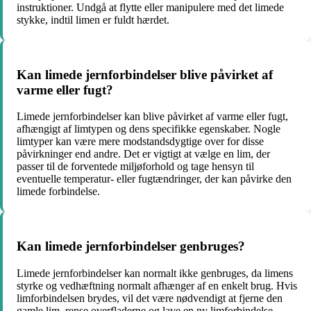
instruktioner. Undgå at flytte eller manipulere med det limede
stykke, indtil limen er fuldt hærdet.
Kan limede jernforbindelser blive påvirket af
varme eller fugt?
Limede jernforbindelser kan blive påvirket af varme eller fugt,
afhængigt af limtypen og dens specifikke egenskaber. Nogle
limtyper kan være mere modstandsdygtige over for disse
påvirkninger end andre. Det er vigtigt at vælge en lim, der
passer til de forventede miljøforhold og tage hensyn til
eventuelle temperatur- eller fugtændringer, der kan påvirke den
limede forbindelse.
Kan limede jernforbindelser genbruges?
Limede jernforbindelser kan normalt ikke genbruges, da limens
styrke og vedhæftning normalt afhænger af en enkelt brug. Hvis
limforbindelsen brydes, vil det være nødvendigt at fjerne den
gamle lim, rense overfladerne og lave en ny limforbindelse.