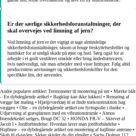
Er der særlige sikkerhedsforanstaltninger, der
skal overvejes ved limning af jern?
Ved limning af jern er det vigtigt at tage almindelige
sikkerhedsforanstaltninger, såsom at bruge beskyttelsesbriller og
handsker for at undgå skade på øjne og hud. Sørg også for at
arbejde i et godt ventileret område eller brug åndedrætsværn,
hvis nødvendigt, når man arbejder med visse limtyper. Følg altid
producentens anvisninger og sikkerhedsforskrifter for den
specifikke lim, der anvendes.
Andre populære artikler:
Termometer til montering på rør
•
Mærke blåt
– En dybdegående artikel
•
Bagklap kan ikke lukkes!
•
Rensning af
vægge før maling
•
Hjælp/værktøj til at finde trækonstruktion bag
væggen
•
Olie – en dybdegående artikel om fyringsolie i dunke
•
Udjævning af græsplænen med en vibrationstromle
•
Atmos
brændekedel sælges, Brugt DC 32
•
HONDA FR-V – Skrevet af
Jacob I
•
Jordforbindelse: Hvordan laver man jordforbindelse
•
Hajfinne – en dybdegående artikel om montering af hajfinne antenne
•
Skab til el-tavlen: Sådan skjuler du din elmåler
•
Sachs Dolmar 112