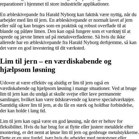
reparationer i hjemmet til store industrielle applikationer.
En æbleskivepande fra Harald Nyborg kan faktisk være nyttig, når du
arbejder med lim til jern. En æbleskivepande er normalt lavet af jern
eller stål og kan bruges som en praktisk og robust overflade til at
blande og påføre limen. Den kan også fungere som et værktøj til at
sprede og jævne limen ud på metaloverfladerne. Så hvis du ikke
allerede har en æbleskivepande fra Harald Nyborg derhjemme, så kan
det være en god investering til dit værksted.
Lim til jern – en værdiskabende og
hjælpsom løsning
Udover at være effektiv og alsidig er lim til jern også en
værdiskabende og hjælpsom løsning i mange situationer. Ved at bruge
lim til jern kan du undgå at skulle svejse eller lave permanente
samlinger, hvilket kan være tidskrævende og kræve specialværktøjer.
Samtidig sikrer lim til jern, at du får en stærk og holdbar forbindelse,
der kan holde i lang tid.
Lim til jern kan også være en god løsning, når der er behov for
fleksibilitet. Hvis du har brug for at flytte eller justere metaldele efter
montering, er det nemt at løsne lim til jern og genbruge metalstykkerne.
Dette er en stor fordel, især hvis du arbejder med prototyper eller