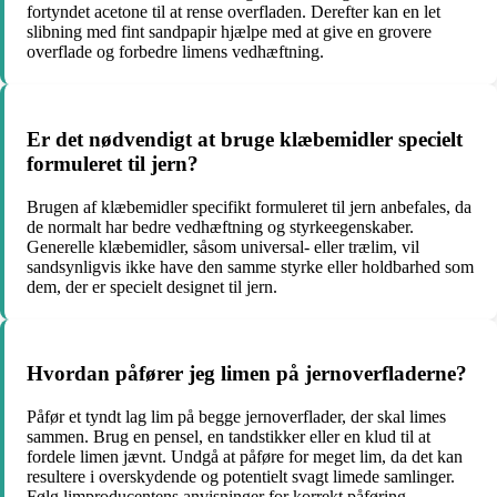
fortyndet acetone til at rense overfladen. Derefter kan en let
slibning med fint sandpapir hjælpe med at give en grovere
overflade og forbedre limens vedhæftning.
Er det nødvendigt at bruge klæbemidler specielt
formuleret til jern?
Brugen af klæbemidler specifikt formuleret til jern anbefales, da
de normalt har bedre vedhæftning og styrkeegenskaber.
Generelle klæbemidler, såsom universal- eller trælim, vil
sandsynligvis ikke have den samme styrke eller holdbarhed som
dem, der er specielt designet til jern.
Hvordan påfører jeg limen på jernoverfladerne?
Påfør et tyndt lag lim på begge jernoverflader, der skal limes
sammen. Brug en pensel, en tandstikker eller en klud til at
fordele limen jævnt. Undgå at påføre for meget lim, da det kan
resultere i overskydende og potentielt svagt limede samlinger.
Følg limproducentens anvisninger for korrekt påføring.