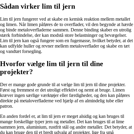
Sådan virker lim til jern
Lim til jern fungerer ved at skabe en kemisk reaktion mellem metallet
og limen. Når limen påføres de to overflader, vil den begynde at hærde
og binde metaloverfladerne sammen. Denne binding skaber en utrolig
stærk forbindelse, der kan modstå store belastninger og bevægelser.
Lim til jern kan også fungere som en fugemasse, hvilket betyder, at det
kan udfylde huller og revner mellem metaloverflader og skabe en tæt
og vandtæt forsegling.
Hvorfor vælge lim til jern til dine
projekter?
Der er mange gode grunde til at vælge lim til jern til dine projekter.
Først og fremmest er det utroligt effektivt og nemt at bruge. Limen
kræver ingen særlige værktøjer eller færdigheder, og den kan påføres
direkte på metaloverfladerne ved hjælp af en almindelig tube eller
patron.
En anden fordel er, at lim til jern er meget alsidig og kan bruges til
mange forskellige typer jern og metaller. Det kan bruges til at lime
sammen jern, aluminium, rustfrit stål og andre metaller. Det betyder, at
du kan bruge den til et bredt udvalg af projekter, lige fra små