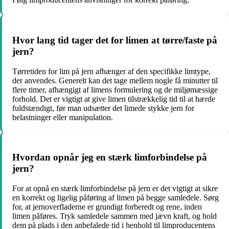
Hvor lang tid tager det for limen at tørre/faste på
jern?
Tørretiden for lim på jern afhænger af den specifikke limtype,
der anvendes. Generelt kan det tage mellem nogle få minutter til
flere timer, afhængigt af limens formulering og de miljømæssige
forhold. Det er vigtigt at give limen tilstrækkelig tid til at hærde
fuldstændigt, før man udsætter det limede stykke jern for
belastninger eller manipulation.
Hvordan opnår jeg en stærk limforbindelse på
jern?
For at opnå en stærk limforbindelse på jern er det vigtigt at sikre
en korrekt og ligelig påføring af limen på begge samledele. Sørg
for, at jernoverfladerne er grundigt forberedt og rene, inden
limen påføres. Tryk samledele sammen med jævn kraft, og hold
dem på plads i den anbefalede tid i henhold til limproducentens