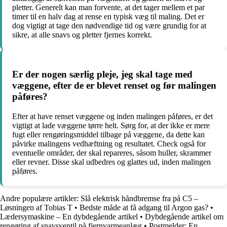
pletter. Generelt kan man forvente, at det tager mellem et par
timer til en halv dag at rense en typisk væg til maling. Det er
dog vigtigt at tage den nødvendige tid og være grundig for at
sikre, at alle snavs og pletter fjernes korrekt.
Er der nogen særlig pleje, jeg skal tage med
væggene, efter de er blevet renset og før malingen
påføres?
Efter at have renset væggene og inden malingen påføres, er det
vigtigt at lade væggene tørre helt. Sørg for, at der ikke er mere
fugt eller rengøringsmiddel tilbage på væggene, da dette kan
påvirke malingens vedhæftning og resultatet. Check også for
eventuelle områder, der skal repareres, såsom huller, skrammer
eller revner. Disse skal udbedres og glattes ud, inden malingen
påføres.
Andre populære artikler:
Slå elektrisk håndbremse fra på C5 –
Løsningen af Tobias T
•
Bedste måde at få adgang til Argon gas?
•
Lædersymaskine – En dybdegående artikel
•
Dybdegående artikel om
rengøring af snavsventil på fjernvarmeanlæg
•
Postmelder: En