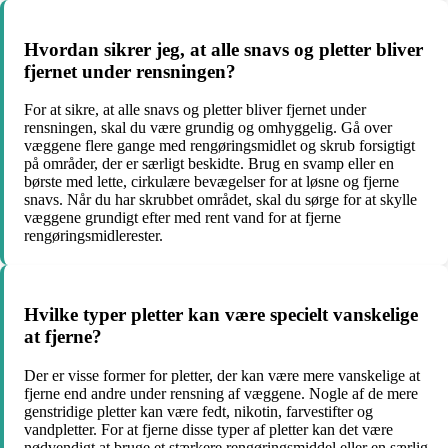
Hvordan sikrer jeg, at alle snavs og pletter bliver
fjernet under rensningen?
For at sikre, at alle snavs og pletter bliver fjernet under
rensningen, skal du være grundig og omhyggelig. Gå over
væggene flere gange med rengøringsmidlet og skrub forsigtigt
på områder, der er særligt beskidte. Brug en svamp eller en
børste med lette, cirkulære bevægelser for at løsne og fjerne
snavs. Når du har skrubbet området, skal du sørge for at skylle
væggene grundigt efter med rent vand for at fjerne
rengøringsmidlerester.
Hvilke typer pletter kan være specielt vanskelige
at fjerne?
Der er visse former for pletter, der kan være mere vanskelige at
fjerne end andre under rensning af væggene. Nogle af de mere
genstridige pletter kan være fedt, nikotin, farvestifter og
vandpletter. For at fjerne disse typer af pletter kan det være
nødvendigt at bruge et stærkere rengøringsmiddel eller en særlig