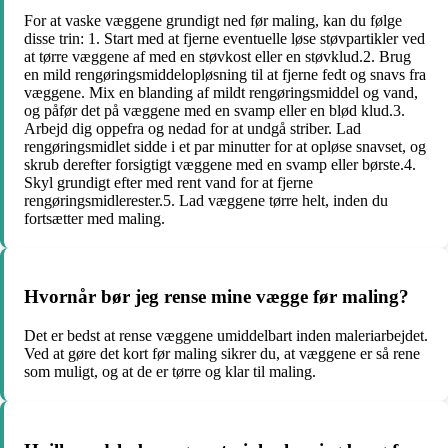
For at vaske væggene grundigt ned før maling, kan du følge
disse trin: 1. Start med at fjerne eventuelle løse støvpartikler ved
at tørre væggene af med en støvkost eller en støvklud.2. Brug
en mild rengøringsmiddelopløsning til at fjerne fedt og snavs fra
væggene. Mix en blanding af mildt rengøringsmiddel og vand,
og påfør det på væggene med en svamp eller en blød klud.3.
Arbejd dig oppefra og nedad for at undgå striber. Lad
rengøringsmidlet sidde i et par minutter for at opløse snavset, og
skrub derefter forsigtigt væggene med en svamp eller børste.4.
Skyl grundigt efter med rent vand for at fjerne
rengøringsmidlerester.5. Lad væggene tørre helt, inden du
fortsætter med maling.
Hvornår bør jeg rense mine vægge før maling?
Det er bedst at rense væggene umiddelbart inden maleriarbejdet.
Ved at gøre det kort før maling sikrer du, at væggene er så rene
som muligt, og at de er tørre og klar til maling.