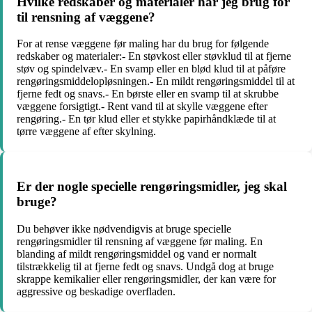
Hvilke redskaber og materialer har jeg brug for
til rensning af væggene?
For at rense væggene før maling har du brug for følgende
redskaber og materialer:- En støvkost eller støvklud til at fjerne
støv og spindelvæv.- En svamp eller en blød klud til at påføre
rengøringsmiddelopløsningen.- En mildt rengøringsmiddel til at
fjerne fedt og snavs.- En børste eller en svamp til at skrubbe
væggene forsigtigt.- Rent vand til at skylle væggene efter
rengøring.- En tør klud eller et stykke papirhåndklæde til at
tørre væggene af efter skylning.
Er der nogle specielle rengøringsmidler, jeg skal
bruge?
Du behøver ikke nødvendigvis at bruge specielle
rengøringsmidler til rensning af væggene før maling. En
blanding af mildt rengøringsmiddel og vand er normalt
tilstrækkelig til at fjerne fedt og snavs. Undgå dog at bruge
skrappe kemikalier eller rengøringsmidler, der kan være for
aggressive og beskadige overfladen.