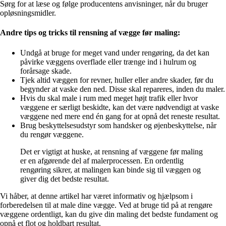
Sørg for at læse og følge producentens anvisninger, når du bruger
opløsningsmidler.
Andre tips og tricks til rensning af vægge før maling:
Undgå at bruge for meget vand under rengøring, da det kan
påvirke væggens overflade eller trænge ind i hulrum og
forårsage skade.
Tjek altid væggen for revner, huller eller andre skader, før du
begynder at vaske den ned. Disse skal repareres, inden du maler.
Hvis du skal male i rum med meget højt trafik eller hvor
væggene er særligt beskidte, kan det være nødvendigt at vaske
væggene ned mere end én gang for at opnå det reneste resultat.
Brug beskyttelsesudstyr som handsker og øjenbeskyttelse, når
du rengør væggene.
Det er vigtigt at huske, at rensning af væggene før maling
er en afgørende del af malerprocessen. En ordentlig
rengøring sikrer, at malingen kan binde sig til væggen og
giver dig det bedste resultat.
Vi håber, at denne artikel har været informativ og hjælpsom i
forberedelsen til at male dine vægge. Ved at bruge tid på at rengøre
væggene ordentligt, kan du give din maling det bedste fundament og
opnå et flot og holdbart resultat.