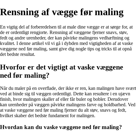
Rensning af vægge før maling
En vigtig del af forberedelsen til at male dine vægge er at sørge for, at
de er ordentligt rengjorte. Rensning af væggene fjerner snavs, støv,
fedt og andre urenheder, der kan påvirke malingens vedhæftning og
kvalitet. I denne artikel vil vi gå i dybden med vigtigheden af at vaske
væggene ned før maling, samt give dig nogle tips og tricks til at opnå
det bedste resultat.
Hvorfor er det vigtigt at vaske væggene
ned før maling?
Når du maler på en overflade, der ikke er ren, kan malingen have svært
ved at binde sig til væggen ordentligt. Dette kan resultere i en ujævn
finish, hvor malingen skaller af eller får buler og bobler. Derudover
kan urenheder på væggen påvirke malingens farve og holdbarhed. Ved
at vaske væggene ned før maling fjerner du alt støv, snavs og fedt,
hvilket skaber det bedste fundament for malingen.
Hvordan kan du vaske væggene ned før maling?