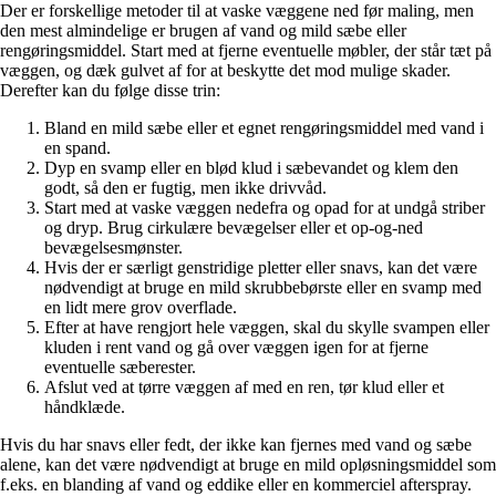
Der er forskellige metoder til at vaske væggene ned før maling, men
den mest almindelige er brugen af vand og mild sæbe eller
rengøringsmiddel. Start med at fjerne eventuelle møbler, der står tæt på
væggen, og dæk gulvet af for at beskytte det mod mulige skader.
Derefter kan du følge disse trin:
Bland en mild sæbe eller et egnet rengøringsmiddel med vand i
en spand.
Dyp en svamp eller en blød klud i sæbevandet og klem den
godt, så den er fugtig, men ikke drivvåd.
Start med at vaske væggen nedefra og opad for at undgå striber
og dryp. Brug cirkulære bevægelser eller et op-og-ned
bevægelsesmønster.
Hvis der er særligt genstridige pletter eller snavs, kan det være
nødvendigt at bruge en mild skrubbebørste eller en svamp med
en lidt mere grov overflade.
Efter at have rengjort hele væggen, skal du skylle svampen eller
kluden i rent vand og gå over væggen igen for at fjerne
eventuelle sæberester.
Afslut ved at tørre væggen af med en ren, tør klud eller et
håndklæde.
Hvis du har snavs eller fedt, der ikke kan fjernes med vand og sæbe
alene, kan det være nødvendigt at bruge en mild opløsningsmiddel som
f.eks. en blanding af vand og eddike eller en kommerciel afterspray.