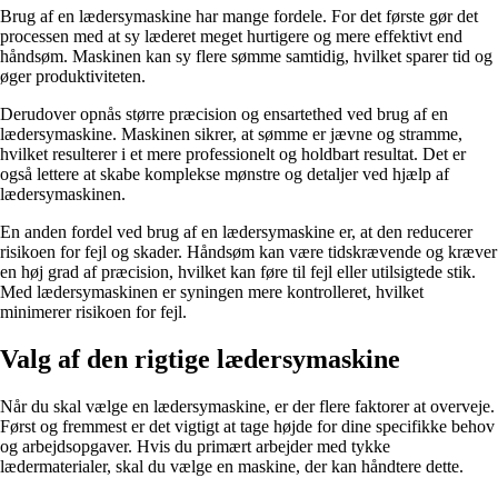
Brug af en lædersymaskine har mange fordele. For det første gør det
processen med at sy læderet meget hurtigere og mere effektivt end
håndsøm. Maskinen kan sy flere sømme samtidig, hvilket sparer tid og
øger produktiviteten.
Derudover opnås større præcision og ensartethed ved brug af en
lædersymaskine. Maskinen sikrer, at sømme er jævne og stramme,
hvilket resulterer i et mere professionelt og holdbart resultat. Det er
også lettere at skabe komplekse mønstre og detaljer ved hjælp af
lædersymaskinen.
En anden fordel ved brug af en lædersymaskine er, at den reducerer
risikoen for fejl og skader. Håndsøm kan være tidskrævende og kræver
en høj grad af præcision, hvilket kan føre til fejl eller utilsigtede stik.
Med lædersymaskinen er syningen mere kontrolleret, hvilket
minimerer risikoen for fejl.
Valg af den rigtige lædersymaskine
Når du skal vælge en lædersymaskine, er der flere faktorer at overveje.
Først og fremmest er det vigtigt at tage højde for dine specifikke behov
og arbejdsopgaver. Hvis du primært arbejder med tykke
lædermaterialer, skal du vælge en maskine, der kan håndtere dette.