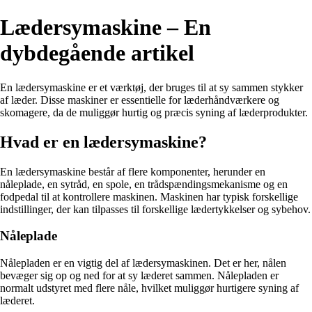
Lædersymaskine – En
dybdegående artikel
En lædersymaskine er et værktøj, der bruges til at sy sammen stykker
af læder. Disse maskiner er essentielle for læderhåndværkere og
skomagere, da de muliggør hurtig og præcis syning af læderprodukter.
Hvad er en lædersymaskine?
En lædersymaskine består af flere komponenter, herunder en
nåleplade, en sytråd, en spole, en trådspændingsmekanisme og en
fodpedal til at kontrollere maskinen. Maskinen har typisk forskellige
indstillinger, der kan tilpasses til forskellige lædertykkelser og sybehov.
Nåleplade
Nålepladen er en vigtig del af lædersymaskinen. Det er her, nålen
bevæger sig op og ned for at sy læderet sammen. Nålepladen er
normalt udstyret med flere nåle, hvilket muliggør hurtigere syning af
læderet.