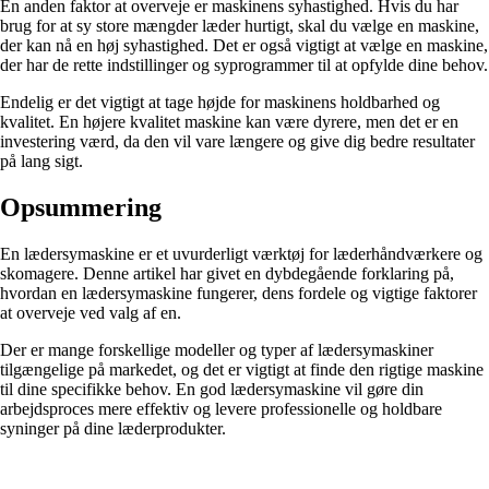
En anden faktor at overveje er maskinens syhastighed. Hvis du har
brug for at sy store mængder læder hurtigt, skal du vælge en maskine,
der kan nå en høj syhastighed. Det er også vigtigt at vælge en maskine,
der har de rette indstillinger og syprogrammer til at opfylde dine behov.
Endelig er det vigtigt at tage højde for maskinens holdbarhed og
kvalitet. En højere kvalitet maskine kan være dyrere, men det er en
investering værd, da den vil vare længere og give dig bedre resultater
på lang sigt.
Opsummering
En lædersymaskine er et uvurderligt værktøj for læderhåndværkere og
skomagere. Denne artikel har givet en dybdegående forklaring på,
hvordan en lædersymaskine fungerer, dens fordele og vigtige faktorer
at overveje ved valg af en.
Der er mange forskellige modeller og typer af lædersymaskiner
tilgængelige på markedet, og det er vigtigt at finde den rigtige maskine
til dine specifikke behov. En god lædersymaskine vil gøre din
arbejdsproces mere effektiv og levere professionelle og holdbare
syninger på dine læderprodukter.