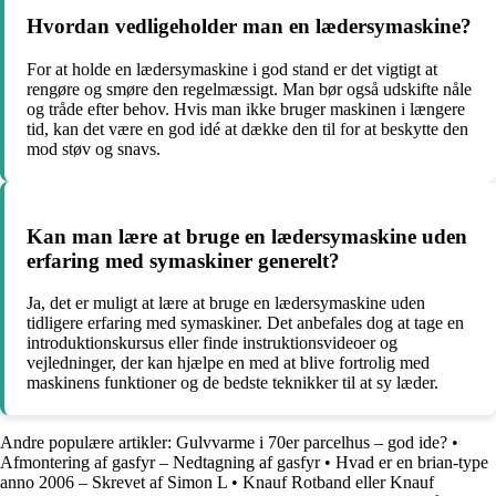
Hvordan vedligeholder man en lædersymaskine?
For at holde en lædersymaskine i god stand er det vigtigt at
rengøre og smøre den regelmæssigt. Man bør også udskifte nåle
og tråde efter behov. Hvis man ikke bruger maskinen i længere
tid, kan det være en god idé at dække den til for at beskytte den
mod støv og snavs.
Kan man lære at bruge en lædersymaskine uden
erfaring med symaskiner generelt?
Ja, det er muligt at lære at bruge en lædersymaskine uden
tidligere erfaring med symaskiner. Det anbefales dog at tage en
introduktionskursus eller finde instruktionsvideoer og
vejledninger, der kan hjælpe en med at blive fortrolig med
maskinens funktioner og de bedste teknikker til at sy læder.
Andre populære artikler:
Gulvvarme i 70er parcelhus – god ide?
•
Afmontering af gasfyr – Nedtagning af gasfyr
•
Hvad er en brian-type
anno 2006 – Skrevet af Simon L
•
Knauf Rotband eller Knauf