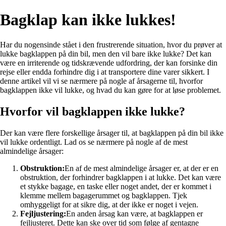
Bagklap kan ikke lukkes!
Har du nogensinde stået i den frustrerende situation, hvor du prøver at
lukke bagklappen på din bil, men den vil bare ikke lukke? Det kan
være en irriterende og tidskrævende udfordring, der kan forsinke din
rejse eller endda forhindre dig i at transportere dine varer sikkert. I
denne artikel vil vi se nærmere på nogle af årsagerne til, hvorfor
bagklappen ikke vil lukke, og hvad du kan gøre for at løse problemet.
Hvorfor vil bagklappen ikke lukke?
Der kan være flere forskellige årsager til, at bagklappen på din bil ikke
vil lukke ordentligt. Lad os se nærmere på nogle af de mest
almindelige årsager:
Obstruktion:
En af de mest almindelige årsager er, at der er en
obstruktion, der forhindrer bagklappen i at lukke. Det kan være
et stykke bagage, en taske eller noget andet, der er kommet i
klemme mellem bagagerummet og bagklappen. Tjek
omhyggeligt for at sikre dig, at der ikke er noget i vejen.
Fejljustering:
En anden årsag kan være, at bagklappen er
fejljusteret. Dette kan ske over tid som følge af gentagne