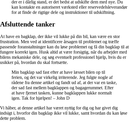
der er i dårlig stand, er det bedst at udskifte dem med nye. Du
kan kontakte en autoriseret værksted eller reservedelsleverandør
for at finde de rigtige dele og instruktioner til udskiftning.
Afsluttende tanker
At have en bagklap, der ikke vil lukke på din bil, kan være en stor
frustration. Men ved at identificere årsagen til problemet og træffe
passende foranstaltninger kan du løse problemet og få din bagklap til at
fungere korrekt igen. Husk altid at være forsigtig, når du arbejder med
bilens mekaniske dele, og søg eventuelt professionel hjælp, hvis du er
usikker på, hvordan du skal fortsætte.
Min bagklap sad fast efter at have læsset bilen op til
ferien, og det var virkelig irriterende. Jeg fulgte nogle af
rådene fra denne artikel og fandt ud af, at der var en taske,
der sad fast mellem bagklappen og bagagerummet. Efter
at have fjernet tasken, kunne bagklappen lukke normalt
igen. Tak for hjælpen! – John D
Vi håber, at denne artikel har været nyttig for dig og har givet dig
indsigt i, hvorfor din bagklap ikke vil lukke, samt hvordan du kan løse
dette problem.