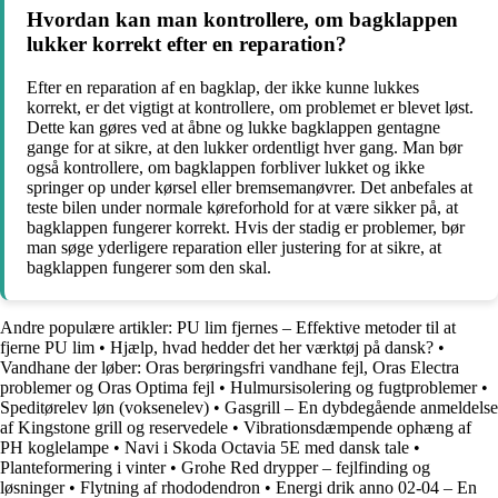
Hvordan kan man kontrollere, om bagklappen
lukker korrekt efter en reparation?
Efter en reparation af en bagklap, der ikke kunne lukkes
korrekt, er det vigtigt at kontrollere, om problemet er blevet løst.
Dette kan gøres ved at åbne og lukke bagklappen gentagne
gange for at sikre, at den lukker ordentligt hver gang. Man bør
også kontrollere, om bagklappen forbliver lukket og ikke
springer op under kørsel eller bremsemanøvrer. Det anbefales at
teste bilen under normale køreforhold for at være sikker på, at
bagklappen fungerer korrekt. Hvis der stadig er problemer, bør
man søge yderligere reparation eller justering for at sikre, at
bagklappen fungerer som den skal.
Andre populære artikler:
PU lim fjernes – Effektive metoder til at
fjerne PU lim
•
Hjælp, hvad hedder det her værktøj på dansk?
•
Vandhane der løber: Oras berøringsfri vandhane fejl, Oras Electra
problemer og Oras Optima fejl
•
Hulmursisolering og fugtproblemer
•
Speditørelev løn (voksenelev)
•
Gasgrill – En dybdegående anmeldelse
af Kingstone grill og reservedele
•
Vibrationsdæmpende ophæng af
PH koglelampe
•
Navi i Skoda Octavia 5E med dansk tale
•
Planteformering i vinter
•
Grohe Red drypper – fejlfinding og
løsninger
•
Flytning af rhododendron
•
Energi drik anno 02-04 – En