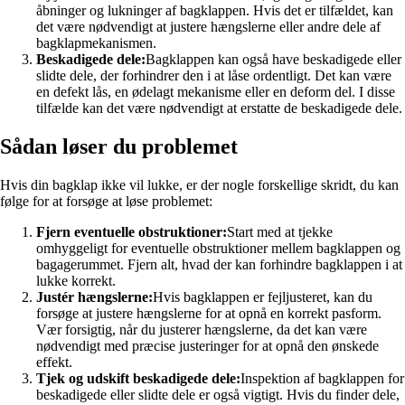
åbninger og lukninger af bagklappen. Hvis det er tilfældet, kan
det være nødvendigt at justere hængslerne eller andre dele af
bagklapmekanismen.
Beskadigede dele:
Bagklappen kan også have beskadigede eller
slidte dele, der forhindrer den i at låse ordentligt. Det kan være
en defekt lås, en ødelagt mekanisme eller en deform del. I disse
tilfælde kan det være nødvendigt at erstatte de beskadigede dele.
Sådan løser du problemet
Hvis din bagklap ikke vil lukke, er der nogle forskellige skridt, du kan
følge for at forsøge at løse problemet:
Fjern eventuelle obstruktioner:
Start med at tjekke
omhyggeligt for eventuelle obstruktioner mellem bagklappen og
bagagerummet. Fjern alt, hvad der kan forhindre bagklappen i at
lukke korrekt.
Justér hængslerne:
Hvis bagklappen er fejljusteret, kan du
forsøge at justere hængslerne for at opnå en korrekt pasform.
Vær forsigtig, når du justerer hængslerne, da det kan være
nødvendigt med præcise justeringer for at opnå den ønskede
effekt.
Tjek og udskift beskadigede dele:
Inspektion af bagklappen for
beskadigede eller slidte dele er også vigtigt. Hvis du finder dele,