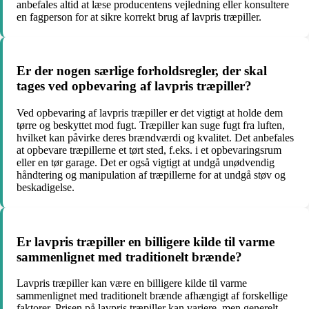
anbefales altid at læse producentens vejledning eller konsultere
en fagperson for at sikre korrekt brug af lavpris træpiller.
Er der nogen særlige forholdsregler, der skal
tages ved opbevaring af lavpris træpiller?
Ved opbevaring af lavpris træpiller er det vigtigt at holde dem
tørre og beskyttet mod fugt. Træpiller kan suge fugt fra luften,
hvilket kan påvirke deres brændværdi og kvalitet. Det anbefales
at opbevare træpillerne et tørt sted, f.eks. i et opbevaringsrum
eller en tør garage. Det er også vigtigt at undgå unødvendig
håndtering og manipulation af træpillerne for at undgå støv og
beskadigelse.
Er lavpris træpiller en billigere kilde til varme
sammenlignet med traditionelt brænde?
Lavpris træpiller kan være en billigere kilde til varme
sammenlignet med traditionelt brænde afhængigt af forskellige
faktorer. Prisen på lavpris træpiller kan variere, men generelt