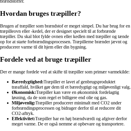
brændstoffer.
Hvordan bruges træpiller?
Brugen af træpiller som brændstof er meget simpel. Du har brug for en
træpilleovn eller -kedel, der er designet specielt til at forbrænde
træpiller. Du skal blot fylde ovnen eller kedlen med træpiller og tænde
op for at starte forbrændingsprocessen. Træpillerne brænder jævnt og
producerer varme til dit hjem eller din bygning.
Fordele ved at bruge træpiller
Der er mange fordele ved at skifte til træpiller som primær varmekilde:
Bæredygtighed:
Træpiller er lavet af genbrugsproduktet
træaffald, hvilket gør dem til et bæredygtigt og miljøvenligt valg.
Økonomisk:
Træpiller kan være en økonomisk fordelagtig
løsning, da de som regel er billigere end olie og gas.
Miljøvenlig:
Træpiller producerer minimalt med CO2 under
forbrændingsprocessen og bidrager derfor til at reducere dit
CO2-aftryk.
Effektivitet:
Træpiller har en høj brændværdi og afgiver derfor
meget varme. De er også nemme at opbevare og transportere.