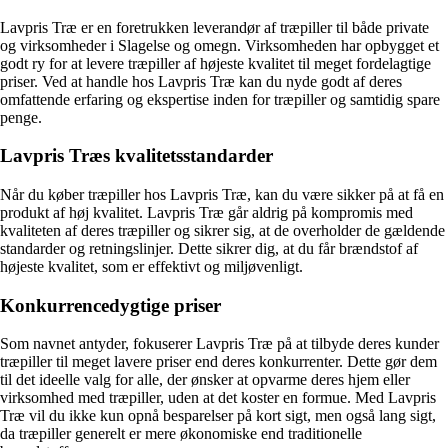
Lavpris Træ er en foretrukken leverandør af træpiller til både private
og virksomheder i Slagelse og omegn. Virksomheden har opbygget et
godt ry for at levere træpiller af højeste kvalitet til meget fordelagtige
priser. Ved at handle hos Lavpris Træ kan du nyde godt af deres
omfattende erfaring og ekspertise inden for træpiller og samtidig spare
penge.
Lavpris Træs kvalitetsstandarder
Når du køber træpiller hos Lavpris Træ, kan du være sikker på at få en
produkt af høj kvalitet. Lavpris Træ går aldrig på kompromis med
kvaliteten af deres træpiller og sikrer sig, at de overholder de gældende
standarder og retningslinjer. Dette sikrer dig, at du får brændstof af
højeste kvalitet, som er effektivt og miljøvenligt.
Konkurrencedygtige priser
Som navnet antyder, fokuserer Lavpris Træ på at tilbyde deres kunder
træpiller til meget lavere priser end deres konkurrenter. Dette gør dem
til det ideelle valg for alle, der ønsker at opvarme deres hjem eller
virksomhed med træpiller, uden at det koster en formue. Med Lavpris
Træ vil du ikke kun opnå besparelser på kort sigt, men også lang sigt,
da træpiller generelt er mere økonomiske end traditionelle