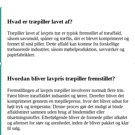
Hvad er træpiller lavet af?
Træpiller lavet af lavpris træ er typisk fremstillet af træaffald,
såsom savsmuld, spåner og træflis, der er blevet komprimeret og
formet til små piller. Dette affald kan komme fra forskellige
træbaserede industrier, såsom møbelproduktion, savværker og
papirfabrikker.
Hvordan bliver lavpris træpiller fremstillet?
Fremstillingen af lavpris træpiller involverer normalt flere trin.
Først bliver træaffaldet indsamlet og tørret. Derefter bliver det
komprimeret gennem en træpillepresse, hvor det bliver udsat for
højt tryk og temperatur. Denne proces gør det muligt at binde
affaldstræet sammen uden brug af bindemidler eller
tilsætningsstoffer. Efterfølgende bliver de formede piller afkølet
og afrenset for støv og urenheder, inden de bliver pakket og klar
til salg.