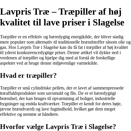
Lavpris Træ – Træpiller af høj
kvalitet til lave priser i Slagelse
Træpiller er en effektiv og bæredygtig energikilde, der bliver stadig
mere populær som alternativ til traditionelle brændstoffer såsom olie og
gas. Hos Lavpris Træ i Slagelse kan du få fat i træpiller af høj kvalitet
til yderst konkurrencedygtige priser. Denne artikel vil dykke ned i
verdenen af træpiller og hjælpe dig med at forstå de forskellige
aspekter ved at bruge denne miljøvenlige varmekilde.
Hvad er træpiller?
Træpiller er små cylindriske pellets, der er lavet af sammenpressede
træaffaldsprodukter som savsmuld og flis. De er et bæredygtigt
brændsel, der kan bruges til opvarmning af boliger, industrielle
bygninger og endda kraftværker. Træpiller er kendt for deres høje,
jævne brændværdi og lave fugtindhold, hvilket gør dem meget
effektive og nemme at håndtere.
Hvorfor vælge Lavpris Træ i Slagelse?