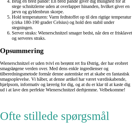
Brug en bred pande: En bred pande giver dig mulighed for at
stege schnitzlerne uden at overlapper hinanden, hvilket giver en
jævn og gyldenbrun skorpe.
Hold temperaturen: Varm fedtstoffet op til den rigtige temperatur
(cirka 180-190 grader Celsius) og hold den stabil under
stegningen.
Server straks: Wienerschnitzel smager bedst, når den er frisklavet
og serveres straks.
Opsummering
Wienerschnitzel er uden tvivl en berømt ret fra Østrig, der har erobret
smagsløgene verden over. Med dens enkle ingredienser og
tilberedningsmetode formår denne autentiske ret at skabe en fantastisk
smagsoplevelse. Vi håber, at denne artikel har været værdiskabende,
hjælpsom, informativ og lærerig for dig, og at du er klar til at kaste dig
ud i at lave den perfekte Wienerschnitzel derhjemme. Velbekomme!
Ofte stillede spørgsmål