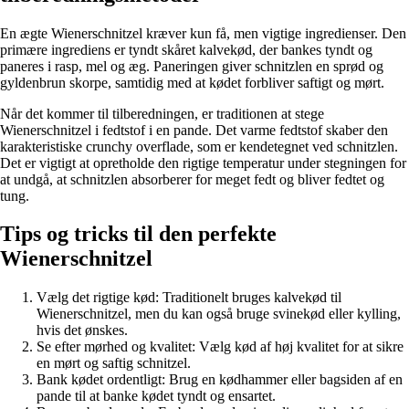
En ægte Wienerschnitzel kræver kun få, men vigtige ingredienser. Den
primære ingrediens er tyndt skåret kalvekød, der bankes tyndt og
paneres i rasp, mel og æg. Paneringen giver schnitzlen en sprød og
gyldenbrun skorpe, samtidig med at kødet forbliver saftigt og mørt.
Når det kommer til tilberedningen, er traditionen at stege
Wienerschnitzel i fedtstof i en pande. Det varme fedtstof skaber den
karakteristiske crunchy overflade, som er kendetegnet ved schnitzlen.
Det er vigtigt at opretholde den rigtige temperatur under stegningen for
at undgå, at schnitzlen absorberer for meget fedt og bliver fedtet og
tung.
Tips og tricks til den perfekte
Wienerschnitzel
Vælg det rigtige kød: Traditionelt bruges kalvekød til
Wienerschnitzel, men du kan også bruge svinekød eller kylling,
hvis det ønskes.
Se efter mørhed og kvalitet: Vælg kød af høj kvalitet for at sikre
en mørt og saftig schnitzel.
Bank kødet ordentligt: Brug en kødhammer eller bagsiden af en
pande til at banke kødet tyndt og ensartet.