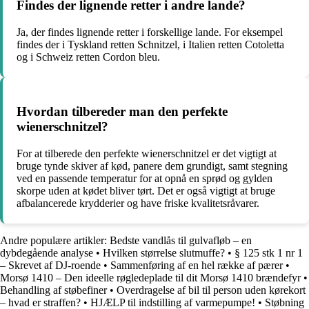
Findes der lignende retter i andre lande?
Ja, der findes lignende retter i forskellige lande. For eksempel
findes der i Tyskland retten Schnitzel, i Italien retten Cotoletta
og i Schweiz retten Cordon bleu.
Hvordan tilbereder man den perfekte
wienerschnitzel?
For at tilberede den perfekte wienerschnitzel er det vigtigt at
bruge tynde skiver af kød, panere dem grundigt, samt stegning
ved en passende temperatur for at opnå en sprød og gylden
skorpe uden at kødet bliver tørt. Det er også vigtigt at bruge
afbalancerede krydderier og have friske kvalitetsråvarer.
Andre populære artikler:
Bedste vandlås til gulvafløb – en
dybdegående analyse
•
Hvilken størrelse slutmuffe?
•
§ 125 stk 1 nr 1
– Skrevet af DJ-roende
•
Sammenføring af en hel række af pærer
•
Morsø 1410 – Den ideelle røgledeplade til dit Morsø 1410 brændefyr
•
Behandling af støbefiner
•
Overdragelse af bil til person uden kørekort
– hvad er straffen?
•
HJÆLP til indstilling af varmepumpe!
•
Støbning