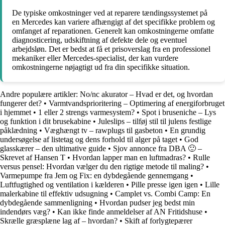
De typiske omkostninger ved at reparere tændingssystemet på
en Mercedes kan variere afhængigt af det specifikke problem og
omfanget af reparationen. Generelt kan omkostningerne omfatte
diagnosticering, udskiftning af defekte dele og eventuel
arbejdsløn. Det er bedst at få et prisoverslag fra en professionel
mekaniker eller Mercedes-specialist, der kan vurdere
omkostningerne nøjagtigt ud fra din specifikke situation.
Andre populære artikler:
No/nc akurator – Hvad er det, og hvordan
fungerer det?
•
Varmtvandsprioritering – Optimering af energiforbruget
i hjemmet
•
1 eller 2 strengs varmesystem?
•
Spot i bruseniche – Lys
og funktion i dit brusekabine
•
Juleslips – tilføj stil til julens festlige
påklædning
•
Væghængt tv – rawplugs til gasbeton
•
En grundig
undersøgelse af listetag og dens forhold til alger på taget
•
God
glasskærer – den ultimative guide
•
Sjov annonce fra DBA 🙂 –
Skrevet af Hansen T
•
Hvordan lapper man en luftmadras?
•
Rulle
versus pensel: Hvordan vælger du den rigtige metode til maling?
•
Varmepumpe fra Jem og Fix: en dybdegående gennemgang
•
Luftfugtighed og ventilation i kælderen
•
Pille presse igen igen
•
Lille
malerkabine til effektiv udsugning
•
Camplet vs. Combi Camp: En
dybdegående sammenligning
•
Hvordan pudser jeg bedst min
indendørs væg?
•
Kan ikke finde anmeldelser af AN Fritidshuse
•
Skrælle græsplæne lag af – hvordan?
•
Skift af forlygtepærer