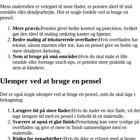
Mens malerrullen er velegnet til store flader, er penslen ideel til små
områder eller detaljearbejde. Her er nogle fordele ved at bruge en
pensel:
Mere præcis:
Penslen giver bedre kontrol og præcision, hvilket
gør den ideel til maling omkring kanter og hjørner.
Bedre maling af teksturerede overflader:
Hvis overfladen har
tekstur, såsom mursten eller træ, kan en pensel give en bedre og
mere detaljeret dækning.
Nem at bruge på små områder:
Hvis du skal male et lille
område eller foretage touch-ups, er penslen mere praktisk og
nem at håndtere.
Ulemper ved at bruge en pensel
Der er også nogle ulemper ved at bruge en pensel, som du skal tage i
betragtning:
Længere tid på store flader:
Hvis du maler en stor flade, vil det
tage længere tid med en pensel i forhold til en malerrulle.
Sværere at opnå et glat finish:
Penselstrøg kan være synlige på
overfladen og give et mere ru finish sammenlignet med en
malerrulle.
Risiko for penselstriber:
Hvis du ikke er erfaren med at bruge