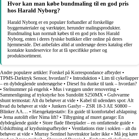
Hvor kan man købe bundmaling til en god pris
hos Harald Nyborg?
Harald Nyborg er en populær forhandler af forskellige
byggematerialer og værktøjer, herunder malingsprodukter.
Bundmaling kan normalt købes til en god pris hos Harald
Nyborg, enten i deres fysiske butikker eller online på deres
hjemmeside. Det anbefales altid at undersøge deres katalog eller
kontakte kundeservice for at få specifikke priser og
produktsortiment.
Andre populære artikler:
Forskel på Korrespondance afbryder
•
TPMS-Dæktryk Sensor, hvordan!?
•
Introduktion
•
Lim til cykellapper
– en dybdegående undersøgelse
•
Diesel fra dunke til tank – hvordan?
•
Stelnummer på engelsk
•
Mus i væggen under renovering
•
Sammenligning af trykstyrke hos Sundolitt S250MX
•
Gulvvarme
shunt termostat: Alt du behøver at vide
•
Kabel til udendørs spot: Alt
hvad du behøver at vide
•
Junkers Gasfyr – ZSR 18-3 AE S0800 –
Blinker AA…
•
Hængekøjestativ: En guide til komfortabel afslapning
•
Jema autolift eller Nima lift?
•
Tilbygning af muret garage: En
dybdegående guide
•
Store flade fiberplader – en omfattende guide
•
Udskiftning af krydsningsafbryder
•
Ventilations riste i soklen – alt du
behøver at vide
•
Murray Sentinel havetraktor lader ikke
•
Må jeg køre