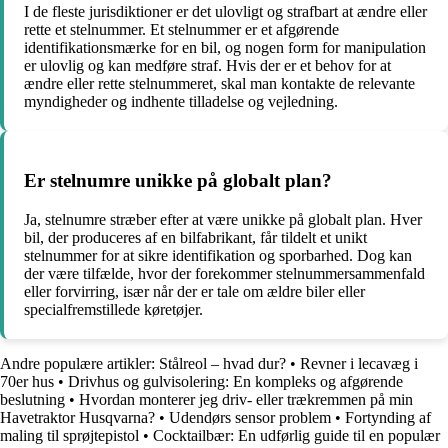
I de fleste jurisdiktioner er det ulovligt og strafbart at ændre eller
rette et stelnummer. Et stelnummer er et afgørende
identifikationsmærke for en bil, og nogen form for manipulation
er ulovlig og kan medføre straf. Hvis der er et behov for at
ændre eller rette stelnummeret, skal man kontakte de relevante
myndigheder og indhente tilladelse og vejledning.
Er stelnumre unikke på globalt plan?
Ja, stelnumre stræber efter at være unikke på globalt plan. Hver
bil, der produceres af en bilfabrikant, får tildelt et unikt
stelnummer for at sikre identifikation og sporbarhed. Dog kan
der være tilfælde, hvor der forekommer stelnummersammenfald
eller forvirring, især når der er tale om ældre biler eller
specialfremstillede køretøjer.
Andre populære artikler:
Stålreol – hvad dur?
•
Revner i lecavæg i
70er hus
•
Drivhus og gulvisolering: En kompleks og afgørende
beslutning
•
Hvordan monterer jeg driv- eller trækremmen på min
Havetraktor Husqvarna?
•
Udendørs sensor problem
•
Fortynding af
maling til sprøjtepistol
•
Cocktailbær: En udførlig guide til en populær