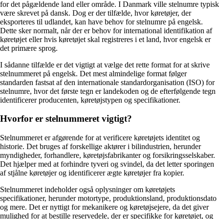
for det pågældende land eller område. I Danmark ville stelnumre typisk
være skrevet på dansk. Dog er der tilfælde, hvor køretøjer, der
eksporteres til udlandet, kan have behov for stelnumre på engelsk.
Dette sker normalt, når der er behov for international identifikation af
køretøjet eller hvis køretøjet skal registreres i et land, hvor engelsk er
det primære sprog.
I sådanne tilfælde er det vigtigt at vælge det rette format for at skrive
stelnummeret på engelsk. Det mest almindelige format følger
standarden fastsat af den internationale standardorganisation (ISO) for
stelnumre, hvor det første tegn er landekoden og de efterfølgende tegn
identificerer producenten, køretøjstypen og specifikationer.
Hvorfor er stelnummeret vigtigt?
Stelnummeret er afgørende for at verificere køretøjets identitet og
historie. Det bruges af forskellige aktører i bilindustrien, herunder
myndigheder, forhandlere, køretøjsfabrikanter og forsikringsselskaber.
Det hjælper med at forhindre tyveri og svindel, da det letter sporingen
af stjålne køretøjer og identificerer ægte køretøjer fra kopier.
Stelnummeret indeholder også oplysninger om køretøjets
specifikationer, herunder motortype, produktionsland, produktionsdato
og mere. Det er nyttigt for mekanikere og køretøjsejere, da det giver
mulighed for at bestille reservedele, der er specifikke for køretøjet, og