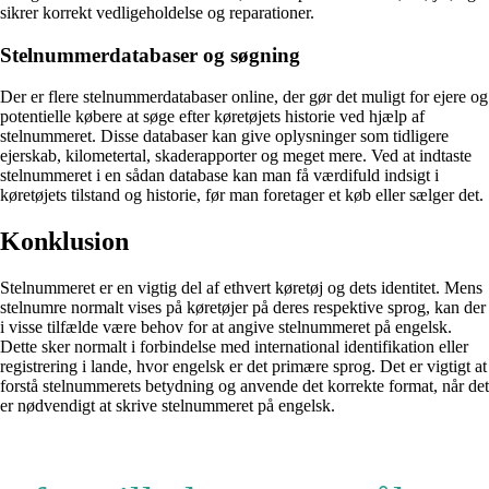
sikrer korrekt vedligeholdelse og reparationer.
Stelnummerdatabaser og søgning
Der er flere stelnummerdatabaser online, der gør det muligt for ejere og
potentielle købere at søge efter køretøjets historie ved hjælp af
stelnummeret. Disse databaser kan give oplysninger som tidligere
ejerskab, kilometertal, skaderapporter og meget mere. Ved at indtaste
stelnummeret i en sådan database kan man få værdifuld indsigt i
køretøjets tilstand og historie, før man foretager et køb eller sælger det.
Konklusion
Stelnummeret er en vigtig del af ethvert køretøj og dets identitet. Mens
stelnumre normalt vises på køretøjer på deres respektive sprog, kan der
i visse tilfælde være behov for at angive stelnummeret på engelsk.
Dette sker normalt i forbindelse med international identifikation eller
registrering i lande, hvor engelsk er det primære sprog. Det er vigtigt at
forstå stelnummerets betydning og anvende det korrekte format, når det
er nødvendigt at skrive stelnummeret på engelsk.