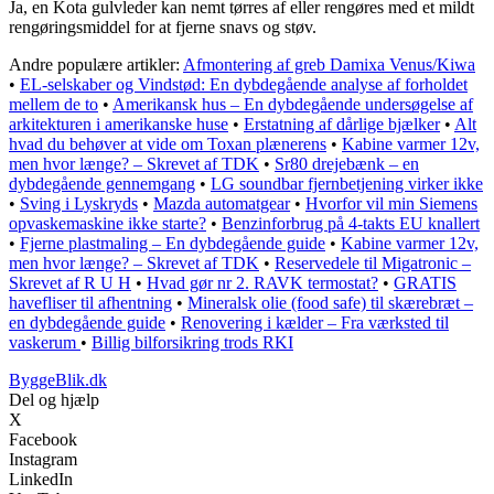
Ja, en Kota gulvleder kan nemt tørres af eller rengøres med et mildt
rengøringsmiddel for at fjerne snavs og støv.
Andre populære artikler:
Afmontering af greb Damixa Venus/Kiwa
•
EL-selskaber og Vindstød: En dybdegående analyse af forholdet
mellem de to
•
Amerikansk hus – En dybdegående undersøgelse af
arkitekturen i amerikanske huse
•
Erstatning af dårlige bjælker
•
Alt
hvad du behøver at vide om Toxan plænerens
•
Kabine varmer 12v,
men hvor længe? – Skrevet af TDK
•
Sr80 drejebænk – en
dybdegående gennemgang
•
LG soundbar fjernbetjening virker ikke
•
Sving i Lyskryds
•
Mazda automatgear
•
Hvorfor vil min Siemens
opvaskemaskine ikke starte?
•
Benzinforbrug på 4-takts EU knallert
•
Fjerne plastmaling – En dybdegående guide
•
Kabine varmer 12v,
men hvor længe? – Skrevet af TDK
•
Reservedele til Migatronic –
Skrevet af R U H
•
Hvad gør nr 2. RAVK termostat?
•
GRATIS
havefliser til afhentning
•
Mineralsk olie (food safe) til skærebræt –
en dybdegående guide
•
Renovering i kælder – Fra værksted til
vaskerum
•
Billig bilforsikring trods RKI
ByggeBlik.dk
Del og hjælp
X
Facebook
Instagram
LinkedIn