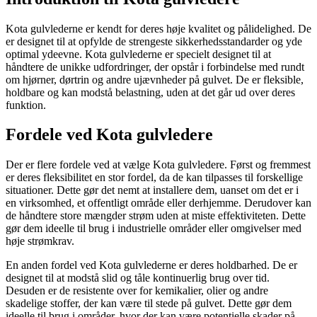
Kota gulvlederne er kendt for deres høje kvalitet og pålidelighed. De
er designet til at opfylde de strengeste sikkerhedsstandarder og yde
optimal ydeevne. Kota gulvlederne er specielt designet til at
håndtere de unikke udfordringer, der opstår i forbindelse med rundt
om hjørner, dørtrin og andre ujævnheder på gulvet. De er fleksible,
holdbare og kan modstå belastning, uden at det går ud over deres
funktion.
Fordele ved Kota gulvledere
Der er flere fordele ved at vælge Kota gulvledere. Først og fremmest
er deres fleksibilitet en stor fordel, da de kan tilpasses til forskellige
situationer. Dette gør det nemt at installere dem, uanset om det er i
en virksomhed, et offentligt område eller derhjemme. Derudover kan
de håndtere store mængder strøm uden at miste effektiviteten. Dette
gør dem ideelle til brug i industrielle områder eller omgivelser med
høje strømkrav.
En anden fordel ved Kota gulvlederne er deres holdbarhed. De er
designet til at modstå slid og tåle kontinuerlig brug over tid.
Desuden er de resistente over for kemikalier, olier og andre
skadelige stoffer, der kan være til stede på gulvet. Dette gør dem
ideelle til brug i områder, hvor der kan være potentielle skader på