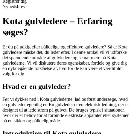
Registrér dig
Nyhedsbrev
Kota gulvledere – Erfaring
søges?
Er du på udkig efter pålidelige og effektive gulvledere? Så er Kota
gulvledere måske det, du leder efter. I denne artikel vil vi udforske
det spændende område af gulvledere og se nærmere på Kota
gulvlederne. Vi vil diskutere deres egenskaber, fordele og give dig
en dybdegående forståelse af, hvorfor de kan være et værdifuldt
valg for dig.
Hvad er en gulvleder?
Før vi dykker ned i Kota gulvlederne, lad os først undersøge, hvad
en gulvleder egentlig er. En gulvleder er en elektrisk ledning, der er
designet til at lede strøm på gulvet. De bruges typisk i situationer,
hvor der er behov for at forbinde elektriske apparater eller systemer
på en sikker og pålidelig måde.
Introduktion til Kota gulvledere