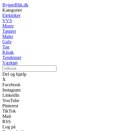
ByggeBlik.dk
Kategorier
Elektriker
VVS
Murer
Tømrer
Maler
Gulv
Tag
Kloak
Tendenser
Værktøj
Del og hjælp
X
Facebook
Instagram
LinkedIn
YouTube
Pinterest
TikTok
Mail
RSS
Log på