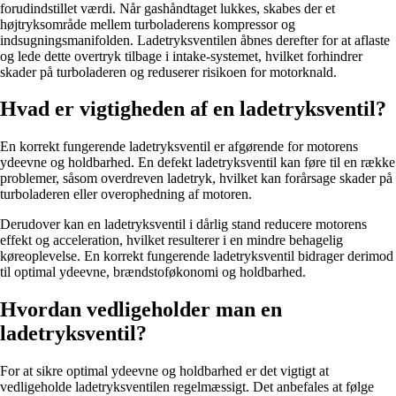
forudindstillet værdi. Når gashåndtaget lukkes, skabes der et
højtryksområde mellem turboladerens kompressor og
indsugningsmanifolden. Ladetryksventilen åbnes derefter for at aflaste
og lede dette overtryk tilbage i intake-systemet, hvilket forhindrer
skader på turboladeren og reduserer risikoen for motorknald.
Hvad er vigtigheden af ​​en ladetryksventil?
En korrekt fungerende ladetryksventil er afgørende for motorens
ydeevne og holdbarhed. En defekt ladetryksventil kan føre til en række
problemer, såsom overdreven ladetryk, hvilket kan forårsage skader på
turboladeren eller overophedning af motoren.
Derudover kan en ladetryksventil i dårlig stand reducere motorens
effekt og acceleration, hvilket resulterer i en mindre behagelig
køreoplevelse. En korrekt fungerende ladetryksventil bidrager derimod
til optimal ydeevne, brændstoføkonomi og holdbarhed.
Hvordan vedligeholder man en
ladetryksventil?
For at sikre optimal ydeevne og holdbarhed er det vigtigt at
vedligeholde ladetryksventilen regelmæssigt. Det anbefales at følge