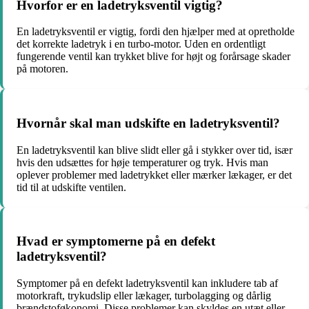
Hvorfor er en ladetryksventil vigtig?
En ladetryksventil er vigtig, fordi den hjælper med at opretholde
det korrekte ladetryk i en turbo-motor. Uden en ordentligt
fungerende ventil kan trykket blive for højt og forårsage skader
på motoren.
Hvornår skal man udskifte en ladetryksventil?
En ladetryksventil kan blive slidt eller gå i stykker over tid, især
hvis den udsættes for høje temperaturer og tryk. Hvis man
oplever problemer med ladetrykket eller mærker lækager, er det
tid til at udskifte ventilen.
Hvad er symptomerne på en defekt
ladetryksventil?
Symptomer på en defekt ladetryksventil kan inkludere tab af
motorkraft, trykudslip eller lækager, turbolagging og dårlig
brændstoføkonomi. Disse problemer kan skyldes en utæt eller