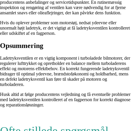
producentens anbefalinger og servicetidspunkter. En rutinemæssig
inspektion og rengøring af ventilen kan være nødvendig for at fjerne
ansamlet snavs eller olieaflejringer, der kan påvirke dens funktion.
Hvis du oplever problemer som motorstøj, nedsat ydeevne eller
unormalt højt ladetryk, er det vigtigt at få ladetryksventilen kontrolleret
eller udskiftet af en fagperson.
Opsummering
Ladetryksventilen er en vigtig komponent i turboladede bilmotorer, der
regulerer lufttrykket og opretholder en balance mellem turboladerens
effekt og motorens effektbehov. En korrekt fungerende ladetryksventil
bidrager til optimal ydeevne, brændstoføkonomi og holdbarhed, mens
en defekt ladetryksventil kan føre til skader på motoren og
turboladeren.
Husk altid at følge producentens vejledning og få eventuelle problemer
med ladetryksventilen kontrolleret af en fagperson for korrekt diagnose
og reparationsløsninger.
Ofte stillede spørgsmål