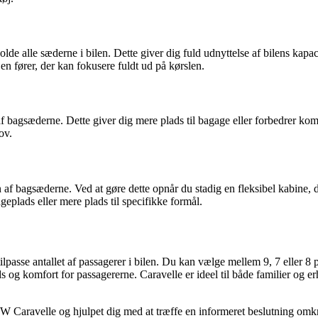
e alle sæderne i bilen. Dette giver dig fuld udnyttelse af bilens kapacite
n fører, der kan fokusere fuldt ud på kørslen.
 af bagsæderne. Dette giver dig mere plads til bagage eller forbedrer k
ov.
n af bagsæderne. Ved at gøre dette opnår du stadig en fleksibel kabine,
eplads eller mere plads til specifikke formål.
ilpasse antallet af passagerer i bilen. Du kan vælge mellem 9, 7 eller 8 
ads og komfort for passagererne. Caravelle er ideel til både familier og
VW Caravelle og hjulpet dig med at træffe en informeret beslutning omkr