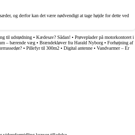
sæder, og derfor kan det være nødvendigt at tage højde for dette ved
g til udstødning
•
Kædesav? Sådan!
•
Prøveplader på motorkontoret i
um – bærende væg
•
Brændekløver fra Harald Nyborg
•
Forhøjning af
errassedør?
•
Pillefyr til 300m2
•
Digital antenne
•
Vandvarmer – Er
r videreformidling kræver tilladelse.