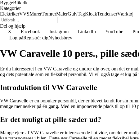
ByggeBlik.dk
Kategorier
Elektriker
VVS
Murer
Tømrer
Maler
Gulv
Tag
Kloak
Tendenser
Værktøj
Del og hjælp
X
Facebook
Instagram
LinkedIn
YouTube
Pin
Log på
Registrér dig
Nyhedsbrev
VW Caravelle 10 pers., pille sæ
Er du interesseret i en VW Caravelle og undrer dig over, om det er mulig
og dets potentiale som en fleksibel personbil. Vi vil også tage et kig 
Introduktion til VW Caravelle
VW Caravelle er en populær personbil, der er blevet kendt for sin rumme
mange mennesker på én gang. Med en imponerende plads til op til 10 pa
Er det muligt at pille sæder ud?
Mange ejere af VW Caravelle er interesserede i at vide, om det er muligt a
kan transporteres i bilen. Dette gør Caravelle til en meget fleksibel køre