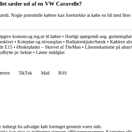
llet sæder ud af en VW Caravelle?
ærdi. Nogle potentielle købere kan foretrække at købe en bil med flere 
pgive kontonr.og reg.nr til køber
•
Hurtigt spørgsmål ang. gummiophæn
eskiver
•
Koteplan og niveauplan
•
Radiatorskjuler/bænk
•
Køkken alr
de E15
•
Ønskeplader – Skrevet af TheMan
•
Låsemekanisme på altan/t
dbytte pr. hektar
•
Løsne staldglas
terest
TikTok
Mail
RSS
e indtægt fra udvalgte køb foretaget gennem vores side.
 links kan give os indtjening gennem affiliateprogrammer. Kopiering elle