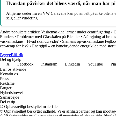
Hvordan påvirker det bilens værdi, når man har pi
At fjerne sæder fra en VW Caravelle kan potentielt påvirke bilens v
salg eller vurdering.
Andre populære artikler:
Vaskemaskine larmer under centrifugering
•
O
Randers
•
Problemer med Glasskålen på Blender
•
Afdrejning af brems
vaskemaskine – Hvad skal du vide?
•
Siemens opvaskemaskine Fejlko
eco-temp for lav?
•
Energipil – en banebrydende energikilde med stort u
ByggeBlik.dk
Del og hjælp
X
Facebook
Instagram
LinkedIn
YouTube
Pin
Lær os at kende
Kontakt os
Presse
Reklame
Bruger
Nyhedsbrevet
Samarbejde
Del et tip
© Ophavsretligt beskyttet materiale.
© Ophavsretligt beskyttet indhold. Vi er affiliatepartner og kan modtag
© Vi forbeholder os alle rettigheder til materialet på denne side. Nogle