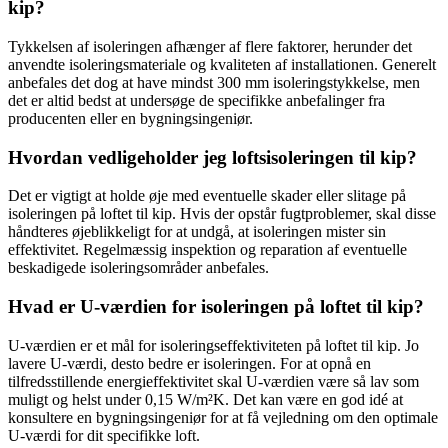
kip?
Tykkelsen af isoleringen afhænger af flere faktorer, herunder det
anvendte isoleringsmateriale og kvaliteten af installationen. Generelt
anbefales det dog at have mindst 300 mm isoleringstykkelse, men
det er altid bedst at undersøge de specifikke anbefalinger fra
producenten eller en bygningsingeniør.
Hvordan vedligeholder jeg loftsisoleringen til kip?
Det er vigtigt at holde øje med eventuelle skader eller slitage på
isoleringen på loftet til kip. Hvis der opstår fugtproblemer, skal disse
håndteres øjeblikkeligt for at undgå, at isoleringen mister sin
effektivitet. Regelmæssig inspektion og reparation af eventuelle
beskadigede isoleringsområder anbefales.
Hvad er U-værdien for isoleringen på loftet til kip?
U-værdien er et mål for isoleringseffektiviteten på loftet til kip. Jo
lavere U-værdi, desto bedre er isoleringen. For at opnå en
tilfredsstillende energieffektivitet skal U-værdien være så lav som
muligt og helst under 0,15 W/m²K. Det kan være en god idé at
konsultere en bygningsingeniør for at få vejledning om den optimale
U-værdi for dit specifikke loft.