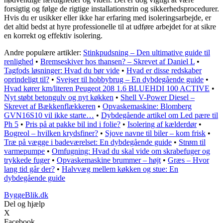
forsigtig og følge de rigtige installationstrin og sikkerhedsprocedurer.
Hvis du er usikker eller ikke har erfaring med isoleringsarbejde, er
det altid bedst at hyre professionelle til at udføre arbejdet for at sikre
en korrekt og effektiv isolering.
Andre populære artikler:
Stinkpudsning – Den ultimative guide til
renlighed
•
Bremseskiver hos thansen? – Skrevet af Daniel L
•
Tagfods løsninger: Hvad du bør vide
•
Hvad er disse redskaber
oprindeligt til?
•
Svejser til hobbybrug – En dybdegående guide
•
Hvad kører km/literen Peugeot 208 1.6 BLUEHDI 100 ACTIVE
•
Nyt støbt betongulv og nyt køkken
•
Shell V-Power Diesel –
Skrevet af Bækkenflækkeren
•
Opvaskemaskine: Blomberg
GVN16S10 vil ikke starte…
•
Dybdegående artikel om Led pære til
Ph 5
•
Pris på at pakke bil ind i folie?
•
Isolering af kælderdør
•
Bogreol – hvilken krydsfiner?
•
Sjove navne til biler – kom frisk
•
Træ på vægge i badeværelset: En dybdegående guide
•
Strøm til
varmepumpe
•
Omfugning: Hvad du skal vide om skrabefuger og
trykkede fuger
•
Opvaskemaskine brummer – højt
•
Græs – Hvor
lang tid går der?
•
Halvvæg mellem køkken og stue: En
dybdegående guide
ByggeBlik.dk
Del og hjælp
X
Facebook