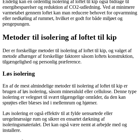
Endelig kan en ordentlig isolering af loftet til kip også bidrage til
energibesparelser og reduktion af CO2-udledning. Ved at minimere
varmetabet gennem loftet kan man reducere behovet for opvarmning
eller nedkøling af rummet, hvilket er godt for både miljøet og
pengepungen.
Metoder til isolering af loftet til kip
Der er forskellige metoder til isolering af loftet til kip, og valget af
metode afhænger af forskellige faktorer såsom loftets konstruktion,
tilgængelighed og personlig præference.
Løs isolering
En af de mest almindelige metoder til isolering af loftet til kip er
brugen af løs isolering, såsom mineraluld eller cellulose. Denne type
isolering er velegnet til svært tilgængelige områder, da den kan
sprøjtes eller blæses ind i mellemrum og hjørner.
Løs isolering er også effektiv til at fylde uensartede eller
uregelmæssige rum og sikrer en ensartet dækning af
isoleringsmaterialet. Det kan også være nemt at arbejde med og
installere.