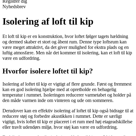
Registrér dig
Nyhedsbrev
Isolering af loft til kip
Et loft til kip er en konstruktion, hvor loftet følger tagets hældning
og dermed skaber et stort og åbent rum. Denne type loftsrum kan
være meget attraktivt, da det giver mulighed for ekstra plads og en
luftig atmosfære. Men når det kommer til isolering, kan et loft til kip
være en udfordring.
Hvorfor isolere loftet til kip?
Isolering af loftet til kip er vigtigt af flere grunde. Først og fremmest
kan en god isolering hjælpe med at opretholde en behagelig
temperatur i rummet. Isoleringen reducerer varmetabet og holder på
den måde varmen inde om vinteren og ude om sommeren.
Derudover kan en effektiv isolering af loftet til kip også bidrage til at
reducere støj og forbedre akustikken i rummet. Dette er særligt
vigtigt, hvis loftet til kip er placeret i et rum med høj etageadskillelse
eller travlt udendørs miljø, hvor støj kan være en udfordring.