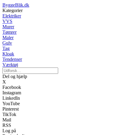
ByggeBlik.dk
Kategorier
Elektriker
VVS
Murer
Tømrer
Maler
Gulv
Tag
Kloak
Tendenser
Værktøj
Del og hjælp
X
Facebook
Instagram
LinkedIn
YouTube
Pinterest
TikTok
Mail
RSS
Log på