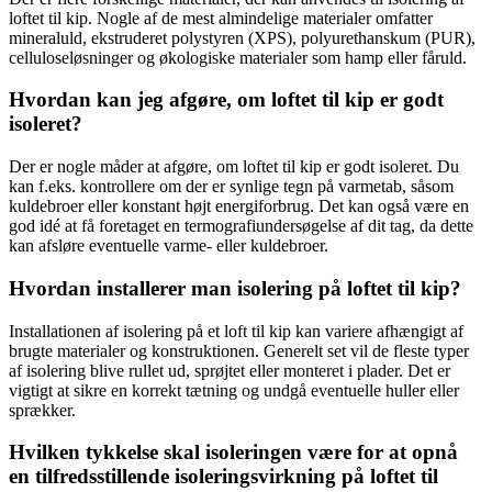
loftet til kip. Nogle af de mest almindelige materialer omfatter
mineraluld, ekstruderet polystyren (XPS), polyurethanskum (PUR),
celluloseløsninger og økologiske materialer som hamp eller fåruld.
Hvordan kan jeg afgøre, om loftet til kip er godt
isoleret?
Der er nogle måder at afgøre, om loftet til kip er godt isoleret. Du
kan f.eks. kontrollere om der er synlige tegn på varmetab, såsom
kuldebroer eller konstant højt energiforbrug. Det kan også være en
god idé at få foretaget en termografiundersøgelse af dit tag, da dette
kan afsløre eventuelle varme- eller kuldebroer.
Hvordan installerer man isolering på loftet til kip?
Installationen af isolering på et loft til kip kan variere afhængigt af
brugte materialer og konstruktionen. Generelt set vil de fleste typer
af isolering blive rullet ud, sprøjtet eller monteret i plader. Det er
vigtigt at sikre en korrekt tætning og undgå eventuelle huller eller
sprækker.
Hvilken tykkelse skal isoleringen være for at opnå
en tilfredsstillende isoleringsvirkning på loftet til