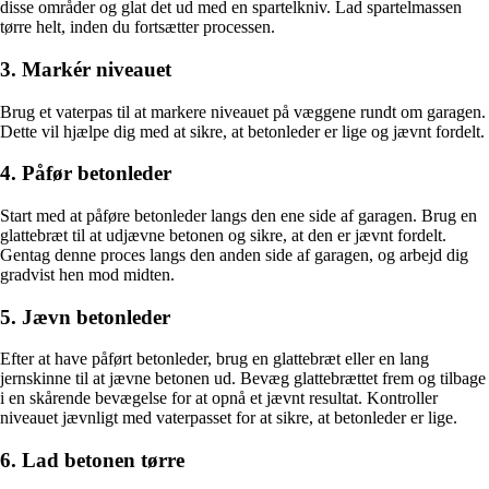
disse områder og glat det ud med en spartelkniv. Lad spartelmassen
tørre helt, inden du fortsætter processen.
3. Markér niveauet
Brug et vaterpas til at markere niveauet på væggene rundt om garagen.
Dette vil hjælpe dig med at sikre, at betonleder er lige og jævnt fordelt.
4. Påfør betonleder
Start med at påføre betonleder langs den ene side af garagen. Brug en
glattebræt til at udjævne betonen og sikre, at den er jævnt fordelt.
Gentag denne proces langs den anden side af garagen, og arbejd dig
gradvist hen mod midten.
5. Jævn betonleder
Efter at have påført betonleder, brug en glattebræt eller en lang
jernskinne til at jævne betonen ud. Bevæg glattebrættet frem og tilbage
i en skårende bevægelse for at opnå et jævnt resultat. Kontroller
niveauet jævnligt med vaterpasset for at sikre, at betonleder er lige.
6. Lad betonen tørre