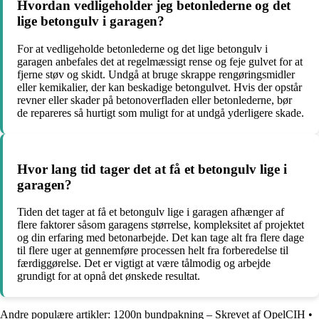
Hvordan vedligeholder jeg betonlederne og det
lige betongulv i garagen?
For at vedligeholde betonlederne og det lige betongulv i
garagen anbefales det at regelmæssigt rense og feje gulvet for at
fjerne støv og skidt. Undgå at bruge skrappe rengøringsmidler
eller kemikalier, der kan beskadige betongulvet. Hvis der opstår
revner eller skader på betonoverfladen eller betonlederne, bør
de repareres så hurtigt som muligt for at undgå yderligere skade.
Hvor lang tid tager det at få et betongulv lige i
garagen?
Tiden det tager at få et betongulv lige i garagen afhænger af
flere faktorer såsom garagens størrelse, kompleksitet af projektet
og din erfaring med betonarbejde. Det kan tage alt fra flere dage
til flere uger at gennemføre processen helt fra forberedelse til
færdiggørelse. Det er vigtigt at være tålmodig og arbejde
grundigt for at opnå det ønskede resultat.
Andre populære artikler:
1200n bundpakning – Skrevet af OpelCIH
•