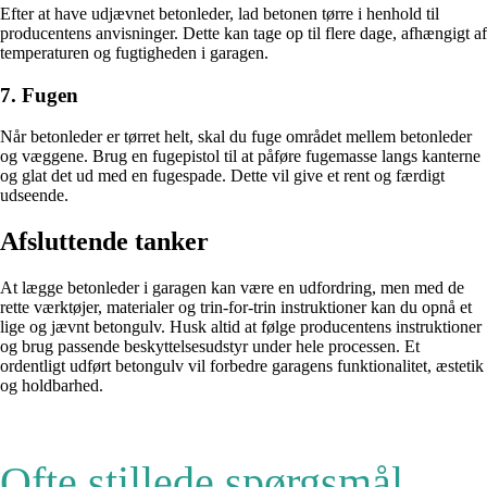
Efter at have udjævnet betonleder, lad betonen tørre i henhold til
producentens anvisninger. Dette kan tage op til flere dage, afhængigt af
temperaturen og fugtigheden i garagen.
7. Fugen
Når betonleder er tørret helt, skal du fuge området mellem betonleder
og væggene. Brug en fugepistol til at påføre fugemasse langs kanterne
og glat det ud med en fugespade. Dette vil give et rent og færdigt
udseende.
Afsluttende tanker
At lægge betonleder i garagen kan være en udfordring, men med de
rette værktøjer, materialer og trin-for-trin instruktioner kan du opnå et
lige og jævnt betongulv. Husk altid at følge producentens instruktioner
og brug passende beskyttelsesudstyr under hele processen. Et
ordentligt udført betongulv vil forbedre garagens funktionalitet, æstetik
og holdbarhed.
Ofte stillede spørgsmål