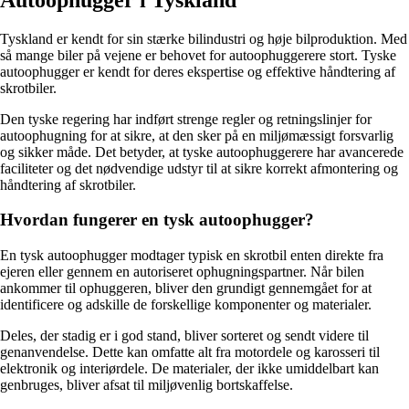
Tyskland er kendt for sin stærke bilindustri og høje bilproduktion. Med
så mange biler på vejene er behovet for autoophuggerere stort. Tyske
autoophugger er kendt for deres ekspertise og effektive håndtering af
skrotbiler.
Den tyske regering har indført strenge regler og retningslinjer for
autoophugning for at sikre, at den sker på en miljømæssigt forsvarlig
og sikker måde. Det betyder, at tyske autoophuggerere har avancerede
faciliteter og det nødvendige udstyr til at sikre korrekt afmontering og
håndtering af skrotbiler.
Hvordan fungerer en tysk autoophugger?
En tysk autoophugger modtager typisk en skrotbil enten direkte fra
ejeren eller gennem en autoriseret ophugningspartner. Når bilen
ankommer til ophuggeren, bliver den grundigt gennemgået for at
identificere og adskille de forskellige komponenter og materialer.
Deles, der stadig er i god stand, bliver sorteret og sendt videre til
genanvendelse. Dette kan omfatte alt fra motordele og karosseri til
elektronik og interiørdele. De materialer, der ikke umiddelbart kan
genbruges, bliver afsat til miljøvenlig bortskaffelse.