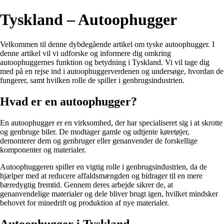
Tyskland – Autoophugger
Velkommen til denne dybdegående artikel om tyske autoophugger. I
denne artikel vil vi udforske og informere dig omkring
autoophuggernes funktion og betydning i Tyskland. Vi vil tage dig
med på en rejse ind i autoophuggerverdenen og undersøge, hvordan de
fungerer, samt hvilken rolle de spiller i genbrugsindustrien.
Hvad er en autoophugger?
En autoophugger er en virksomhed, der har specialiseret sig i at skrotte
og genbruge biler. De modtager gamle og udtjente køretøjer,
demonterer dem og genbruger eller genanvender de forskellige
komponenter og materialer.
Autoophuggeren spiller en vigtig rolle i genbrugsindustrien, da de
hjælper med at reducere affaldsmængden og bidrager til en mere
bæredygtig fremtid. Gennem deres arbejde sikrer de, at
genanvendelige materialer og dele bliver brugt igen, hvilket mindsker
behovet for minedrift og produktion af nye materialer.
Autoophugger i Tyskland