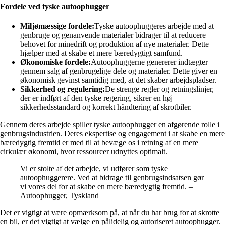
Fordele ved tyske autoophugger
Miljømæssige fordele:
Tyske autoophuggeres arbejde med at
genbruge og genanvende materialer bidrager til at reducere
behovet for minedrift og produktion af nye materialer. Dette
hjælper med at skabe et mere bæredygtigt samfund.
Økonomiske fordele:
Autoophuggerne genererer indtægter
gennem salg af genbrugelige dele og materialer. Dette giver en
økonomisk gevinst samtidig med, at det skaber arbejdspladser.
Sikkerhed og regulering:
De strenge regler og retningslinjer,
der er indført af den tyske regering, sikrer en høj
sikkerhedsstandard og korrekt håndtering af skrotbiler.
Gennem deres arbejde spiller tyske autoophugger en afgørende rolle i
genbrugsindustrien. Deres ekspertise og engagement i at skabe en mere
bæredygtig fremtid er med til at bevæge os i retning af en mere
cirkulær økonomi, hvor ressourcer udnyttes optimalt.
Vi er stolte af det arbejde, vi udfører som tyske
autoophuggerere. Ved at bidrage til genbrugsindsatsen gør
vi vores del for at skabe en mere bæredygtig fremtid. –
Autoophugger, Tyskland
Det er vigtigt at være opmærksom på, at når du har brug for at skrotte
en bil, er det vigtigt at vælge en pålidelig og autoriseret autoophugger.