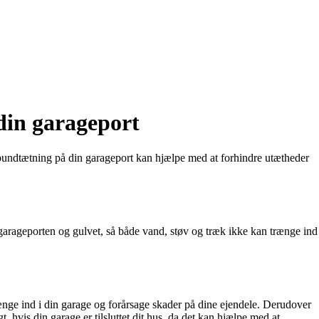
din garageport
v bundtætning på din garageport kan hjælpe med at forhindre utætheder
arageporten og gulvet, så både vand, støv og træk ikke kan trænge ind
ænge ind i din garage og forårsage skader på dine ejendele. Derudover
, hvis din garage er tilsluttet dit hus, da det kan hjælpe med at