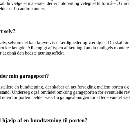
skal du vælge et materiale, der er holdbart og velegnet til formålet. Gu
ldelser fra andre kunder.
t selv?
rt selv, selvom det kan kræve visse færdigheder og værktøjer. Du skal før
rrekte længde. Afhængigt af typen af ​​tætning kan du muligvis montere d
r at opnå den bedste tætningseffekt.
nder min garageport?
nstallere en bundtætning, der skaber en tæt forsegling mellem porten og
od stand. Undersøg også området omkring garageporten for eventuelle rev
et uden for porten hælder væk fra garageåbningen for at lede vandet væ
 hjælp af en bundtætning til porten?