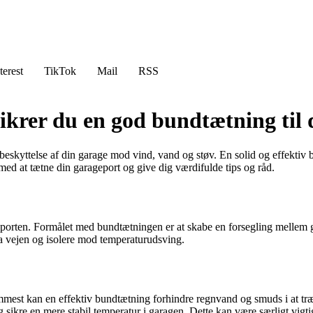
terest
TikTok
Mail
RSS
ikrer du en god bundtætning til 
 beskyttelse af din garage mod vind, vand og støv. En solid og effekti
ed at tætne din garageport og give dig værdifulde tips og råd.
porten. Formålet med bundtætningen er at skabe en forsegling mellem g
a vejen og isolere mod temperaturudsving.
remmest kan en effektiv bundtætning forhindre regnvand og smuds i at tr
sikre en mere stabil temperatur i garagen. Dette kan være særligt vigtigt