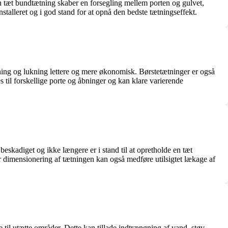
n tæt bundtætning skaber en forsegling mellem porten og gulvet,
installeret og i god stand for at opnå den bedste tætningseffekt.
åbning og lukning lettere og mere økonomisk. Børstetætninger er også
 til forskellige porte og åbninger og kan klare varierende
beskadiget og ikke længere er i stand til at opretholde en tæt
ller dimensionering af tætningen kan også medføre utilsigtet lækage af
 til utætte områder. Dette kan tillade indtrængning af vand, støv,