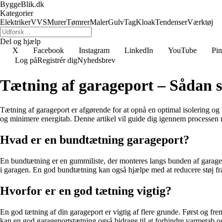
ByggeBlik.dk
Kategorier
Elektriker
VVS
Murer
Tømrer
Maler
Gulv
Tag
Kloak
Tendenser
Værktøj
Del og hjælp
X
Facebook
Instagram
LinkedIn
YouTube
Pin
Log på
Registrér dig
Nyhedsbrev
Tætning af garageport – Sådan s
Tætning af garageport er afgørende for at opnå en optimal isolering og
og minimere energitab. Denne artikel vil guide dig igennem processen m
Hvad er en bundtætning garageport?
En bundtætning er en gummiliste, der monteres langs bunden af garage
i garagen. En god bundtætning kan også hjælpe med at reducere støj fr
Hvorfor er en god tætning vigtig?
En god tætning af din garageport er vigtig af flere grunde. Først og f
kan en god garageportstætning også bidrage til at forhindre varmetab og 