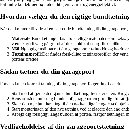
forhindre kuldebroer og holde dit hjem varmt og energieffektivt.
Hvordan vælger du den rigtige bundtætning
Når det kommer til valg af en passende bundtætning til din garageport, e
Materiale:
Bundtætninger fås i forskellige materialer som f.eks. 
være et godt valg på grund af dets holdbarhed og fleksibilitet.
Mål:
Nøjagtige målinger af din garageportens bredde og højde er 
Tætningsprofil:
Der findes forskellige tætningsprofiler, der varie
portens bredde.
Sådan tætner du din garageport
For at sikre en korrekt tætning af din garageport følger du disse trin:
Start med at fjerne den gamle bundtætning, hvis der er en. Brug en
Rens området omkring bunden af garageporten grundigt for at fje
Skær den nye bundtætning til den nødvendige længde ved hjælp a
Start monteringen af den nye tætning ved at placere den ene ende
Arbejd dig forsigtigt langs bunden af porten, fastgør tætningen m
Vedligeholdelse af din garageportstætning