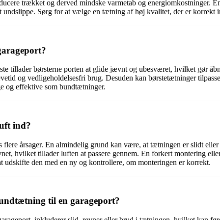
u reducere trækket og derved mindske varmetab og energiomkostninger. E
at undslippe. Sørg for at vælge en tætning af høj kvalitet, der er korrekt 
 garageport?
rste tillader børsterne porten at glide jævnt og ubesværet, hvilket gør 
vetid og vedligeholdelsesfri brug. Desuden kan børstetætninger tilpasses
ge og effektive som bundtætninger.
uft ind?
 flere årsager. En almindelig grund kan være, at tætningen er slidt eller 
revnet, hvilket tillader luften at passere gennem. En forkert montering e
at udskifte den med en ny og kontrollere, om monteringen er korrekt.
undtætning til en garageport?
ageport, inkluderer slid, revner eller brud i tætningen, hvilket kan føre