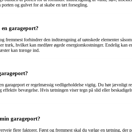
m porten og gulvet for at skabe en tæt forsegling.
å en garageport?
st og fremmest forhindrer den indtrængning af uønskede elementer såsom v
ler træk, hvilket kan medføre øgede energiomkostninger. Endelig kan en 
gæster kan trænge ind.
garageport?
 en garageport er regelmæssig vedligeholdelse vigtig. Du bør jævnligt r
g effektiv bevægelse. Hvis tætningen viser tegn på slid eller beskadige
 min garageport?
erveje flere faktorer. Først og fremmest skal du vælge en tætning, der pa