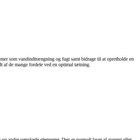
lemer som vandindtrængning og fugt samt bidrage til at opretholde en
dt af de mange fordele ved en optimal tætning.
ter og andre uønskede elementer. Den er normalt lavet af gummi eller