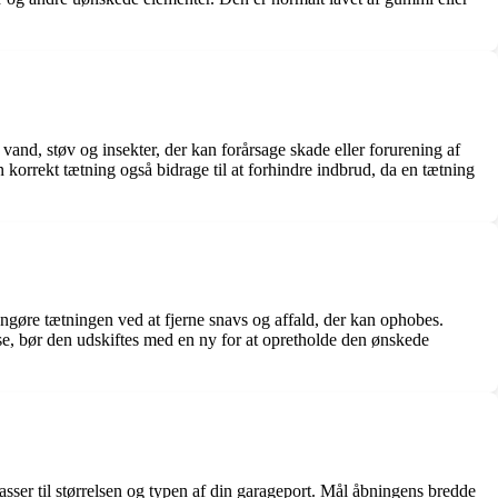
and, støv og insekter, der kan forårsage skade eller forurening af
korrekt tætning også bidrage til at forhindre indbrud, da en tætning
engøre tætningen ved at fjerne snavs og affald, der kan ophobes.
lse, bør den udskiftes med en ny for at opretholde den ønskede
sser til størrelsen og typen af ​​din garageport. Mål åbningens bredde