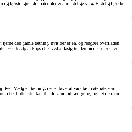
mmi og børstelignende materialer er almindelige valg. Endelig bør du
st fjerne den gamle tætning, hvis der er en, og rengøre overfladen
en ved hjælp af klips eller ved at fastgøre den med skruer eller
 gulvet. Vælg en tætning, der er lavet af vandtæt materiale som
ner eller huller, der kan tillade vandindtrængning, og tæt dem om
k.