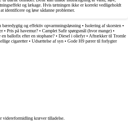
tætningseffekt og lækage. Hvis tætningen ikke er korrekt vedligeholdt
at identificere og løse sådanne problemer.
n bæredygtig og effektiv opvarmningsløsning
•
Isolering af skorsten
•
er
•
Pris på havemur?
•
Camplet Safir spørgsmål (hvor mange)
•
e en ballofix efter en stophane?
•
Diesel i oliefyr
•
Aftrækker til Tromle
llige cigaretter
•
Udsættelse af syn
•
Gode H9 pærer til forlygter
r videreformidling kræver tilladelse.