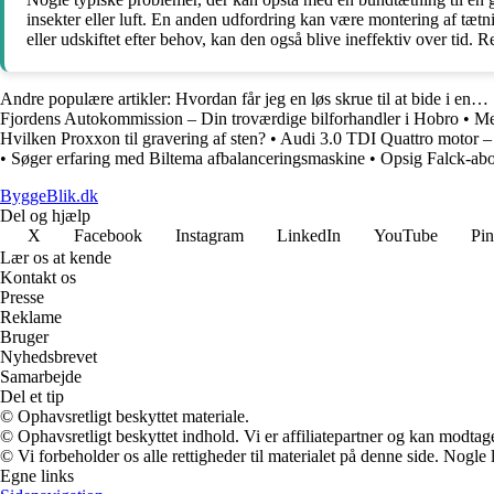
insekter eller luft. En anden udfordring kan være montering af tætni
eller udskiftet efter behov, kan den også blive ineffektiv over tid
Andre populære artikler:
Hvordan får jeg en løs skrue til at bide i en…
Fjordens Autokommission – Din troværdige bilforhandler i Hobro
•
Me
Hvilken Proxxon til gravering af sten?
•
Audi 3.0 TDI Quattro motor –
•
Søger erfaring med Biltema afbalanceringsmaskine
•
Opsig Falck-ab
ByggeBlik.dk
Del og hjælp
X
Facebook
Instagram
LinkedIn
YouTube
Pin
Lær os at kende
Kontakt os
Presse
Reklame
Bruger
Nyhedsbrevet
Samarbejde
Del et tip
© Ophavsretligt beskyttet materiale.
© Ophavsretligt beskyttet indhold. Vi er affiliatepartner og kan modtag
© Vi forbeholder os alle rettigheder til materialet på denne side. Nogle
Egne links