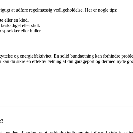
igtigt at udføre regelmæssig vedligeholdelse. Her er nogle tips:
 eller en klud.
beskadiget eller slidt.
 sprækker eller huller.
kyttelse og energieffektivitet. En solid bundtætning kan forhindre prob
in kan du sikre en effektiv tætning af din garageport og dermed nyde go
t?
gs bunden af ​​porten for at forhindre indtrængning af vand, støv, insek