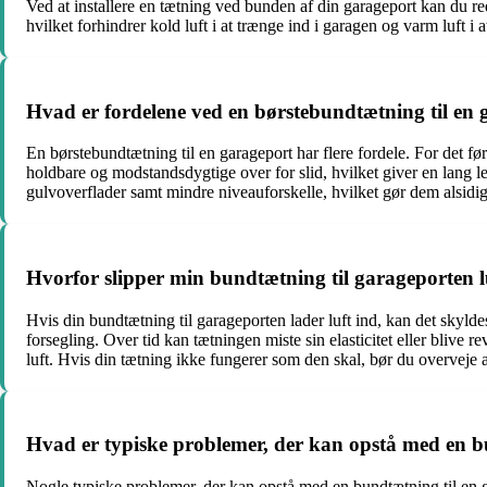
Ved at installere en tætning ved bunden af ​​din garageport kan d
hvilket forhindrer kold luft i at trænge ind i garagen og varm luft i 
Hvad er fordelene ved en børstebundtætning til en
En børstebundtætning til en garageport har flere fordele. For det fø
holdbare og modstandsdygtige over for slid, hvilket giver en lang le
gulvoverflader samt mindre niveauforskelle, hvilket gør dem alsidi
Hvorfor slipper min bundtætning til garageporten l
Hvis din bundtætning til garageporten lader luft ind, kan det skyldes
forsegling. Over tid kan tætningen miste sin elasticitet eller blive 
luft. Hvis din tætning ikke fungerer som den skal, bør du overveje 
Hvad er typiske problemer, der kan opstå med en b
Nogle typiske problemer, der kan opstå med en bundtætning til en gar