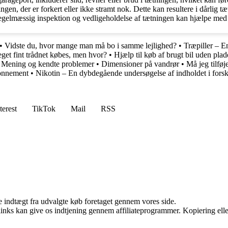
ngen, der er forkert eller ikke stramt nok. Dette kan resultere i dårlig 
. Regelmæssig inspektion og vedligeholdelse af tætningen kan hjælpe med 
•
Vidste du, hvor mange man må bo i samme lejlighed?
•
Træpiller – E
get fint trådnet købes, men hvor?
•
Hjælp til køb af brugt bil uden plad
 Mening og kendte problemer
•
Dimensioner på vandrør
•
Må jeg tilføj
onnement
•
Nikotin – En dybdegående undersøgelse af indholdet i forske
terest
TikTok
Mail
RSS
e indtægt fra udvalgte køb foretaget gennem vores side.
 links kan give os indtjening gennem affiliateprogrammer. Kopiering elle