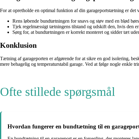
For at opretholde en optimal funktion af din garageportstætning er det v
Rens løbende bundtætningen for snavs og støv med en blød børste
Tjek regelmæssigt tætningens tilstand og udskift den, hvis den er 
Sørg for, at bundtætningen er korrekt monteret og sidder tæt uden
Konklusion
Tætning af garageporten er afgørende for at sikre en god isolering, bes
mere behagelig og temperaturstabil garage. Ved at følge nogle enkle tr
Ofte stillede spørgsmål
Hvordan fungerer en bundtætning til en garagepor
En bundtætning til en garageport er en forsegling, der monteres lan