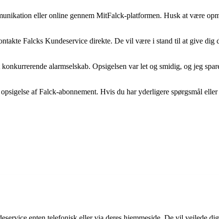
munikation eller online gennem MitFalck-platformen. Husk at være opmær
ontakte Falcks Kundeservice direkte. De vil være i stand til at give dig 
 et konkurrerende alarmselskab. Opsigelsen var let og smidig, og jeg spa
 opsigelse af Falck-abonnement. Hvis du har yderligere spørgsmål eller
eservice enten telefonisk eller via deres hjemmeside. De vil vejlede 