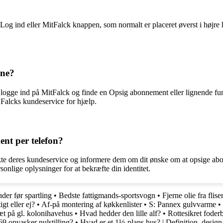
og ind eller MitFalck knappen, som normalt er placeret øverst i højre
ine?
logge ind på MitFalck og finde en Opsig abonnement eller lignende fun
 Falcks kundeservice for hjælp.
nt per telefon?
akte deres kundeservice og informere dem om dit ønske om at opsige a
nlige oplysninger for at bekræfte din identitet.
der før spartling
•
Bedste fattigmands-sportsvogn
•
Fjerne olie fra flis
gt eller ej?
•
Af-på montering af køkkenlister
•
S: Pannex gulvvarme
•
æt på gl. kolonihavehus
•
Hvad hedder den lille alf?
•
Rottesikret foderb
 opvasker nulstilling?
•
Hvad er et 1½-plans hus? | Definition, design