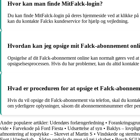
Hvor kan man finde MitFalck-login?
Du kan finde MitFalck-login på deres hjemmeside ved at klikke på L
kan du kontakte Falcks kundeservice for hjælp og vejledning.
Hvordan kan jeg opsige mit Falck-abonnement onl
Opsigelse af dit Falck-abonnement online kan normalt gøres ved at 
opsigselsesprocessen. Hvis du har problemer, kan du altid kontakte
Hvad er proceduren for at opsige et Falck-abonneme
Hvis du vil opsige dit Falck-abonnement via telefon, skal du kont
om yderligere oplysninger, såsom dit abonnementsnummer eller perso
Andre populære artikler:
Udendørs forlængerledning
•
Forankringsgrun
vide
•
Farvekode på Ford Fiesta
•
Udsættelse af syn
•
Baklys – lovpligti
afmontering af topstykke – Skrevet af Martin S
•
Vindskede og sternbr
Fugt i klædeskab – Sådan undgår du mug på tøj i skabet
•
Bosch SGU69