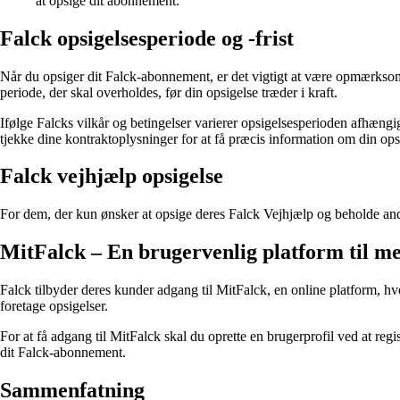
at opsige dit abonnement.
Falck opsigelsesperiode og -frist
Når du opsiger dit Falck-abonnement, er det vigtigt at være opmærksom 
periode, der skal overholdes, før din opsigelse træder i kraft.
Ifølge Falcks vilkår og betingelser varierer opsigelsesperioden afhæng
tjekke dine kontraktoplysninger for at få præcis information om din ops
Falck vejhjælp opsigelse
For dem, der kun ønsker at opsige deres Falck Vejhjælp og beholde and
MitFalck – En brugervenlig platform til m
Falck tilbyder deres kunder adgang til MitFalck, en online platform,
foretage opsigelser.
For at få adgang til MitFalck skal du oprette en brugerprofil ved at reg
dit Falck-abonnement.
Sammenfatning