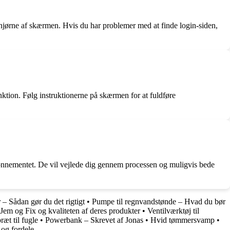
 hjørne af skærmen. Hvis du har problemer med at finde login-siden,
ktion. Følg instruktionerne på skærmen for at fuldføre
bonnementet. De vil vejlede dig gennem processen og muligvis bede
er – Sådan gør du det rigtigt
•
Pumpe til regnvandstønde – Hvad du bør
Jem og Fix og kvaliteten af deres produkter
•
Ventilværktøj til
ræt til fugle
•
Powerbank – Skrevet af Jonas
•
Hvid tømmersvamp
•
 og fordele