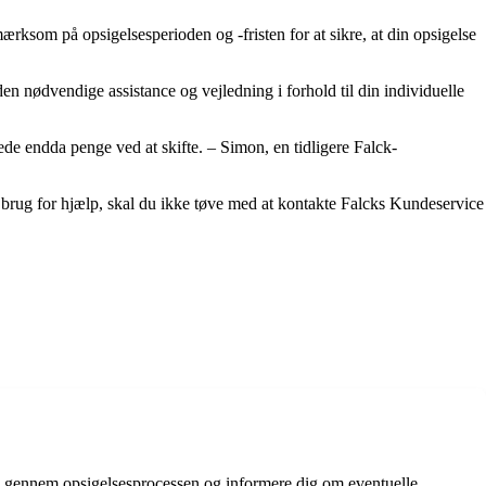
ksom på opsigelsesperioden og -fristen for at sikre, at din opsigelse
den nødvendige assistance og vejledning i forhold til din individuelle
rede endda penge ved at skifte. – Simon, en tidligere Falck-
 brug for hjælp, skal du ikke tøve med at kontakte Falcks Kundeservice
dig gennem opsigelsesprocessen og informere dig om eventuelle