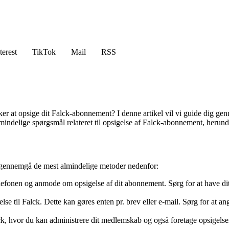
terest
TikTok
Mail
RSS
nsker at opsige dit Falck-abonnement? I denne artikel vil vi guide dig 
indelige spørgsmål relateret til opsigelse af Falck-abonnement, herunde
l gennemgå de mest almindelige metoder nedenfor:
lefonen og anmode om opsigelse af dit abonnement. Sørg for at have dit
gelse til Falck. Dette kan gøres enten pr. brev eller e-mail. Sørg for at
lck, hvor du kan administrere dit medlemskab og også foretage opsigelse