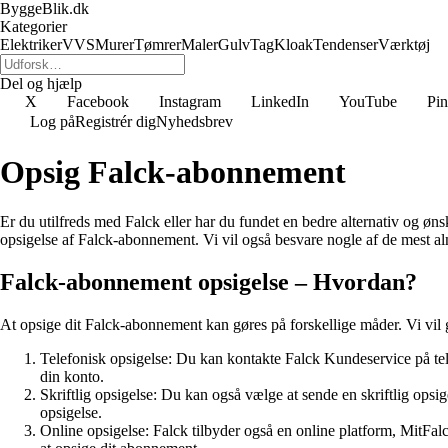
ByggeBlik.dk
Kategorier
Elektriker
VVS
Murer
Tømrer
Maler
Gulv
Tag
Kloak
Tendenser
Værktøj
Del og hjælp
X
Facebook
Instagram
LinkedIn
YouTube
Pin
Log på
Registrér dig
Nyhedsbrev
Opsig Falck-abonnement
Er du utilfreds med Falck eller har du fundet en bedre alternativ og ø
opsigelse af Falck-abonnement. Vi vil også besvare nogle af de mest alm
Falck-abonnement opsigelse – Hvordan?
At opsige dit Falck-abonnement kan gøres på forskellige måder. Vi vi
Telefonisk opsigelse: Du kan kontakte Falck Kundeservice på te
din konto.
Skriftlig opsigelse: Du kan også vælge at sende en skriftlig opsi
opsigelse.
Online opsigelse: Falck tilbyder også en online platform, MitFa