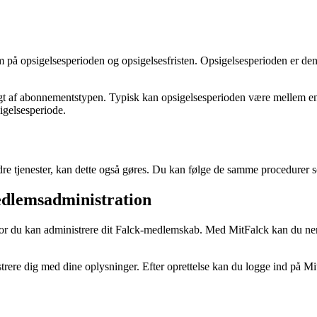
på opsigelsesperioden og opsigelsesfristen. Opsigelsesperioden er den 
igt af abonnementstypen. Typisk kan opsigelsesperioden være mellem en 
igelsesperiode.
re tjenester, kan dette også gøres. Du kan følge de samme procedurer 
edlemsadministration
 hvor du kan administrere dit Falck-medlemskab. Med MitFalck kan du n
istrere dig med dine oplysninger. Efter oprettelse kan du logge ind på Mi