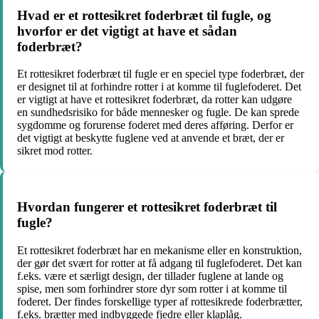
Hvad er et rottesikret foderbræt til fugle, og
hvorfor er det vigtigt at have et sådan
foderbræt?
Et rottesikret foderbræt til fugle er en speciel type foderbræt, der
er designet til at forhindre rotter i at komme til fuglefoderet. Det
er vigtigt at have et rottesikret foderbræt, da rotter kan udgøre
en sundhedsrisiko for både mennesker og fugle. De kan sprede
sygdomme og forurense foderet med deres afføring. Derfor er
det vigtigt at beskytte fuglene ved at anvende et bræt, der er
sikret mod rotter.
Hvordan fungerer et rottesikret foderbræt til
fugle?
Et rottesikret foderbræt har en mekanisme eller en konstruktion,
der gør det svært for rotter at få adgang til fuglefoderet. Det kan
f.eks. være et særligt design, der tillader fuglene at lande og
spise, men som forhindrer store dyr som rotter i at komme til
foderet. Der findes forskellige typer af rottesikrede foderbrætter,
f.eks. brætter med indbyggede fjedre eller klaplåg.