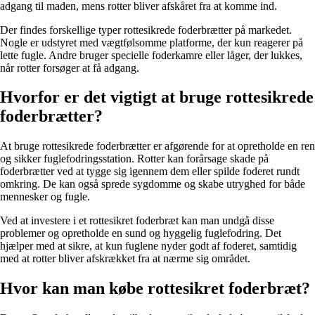
adgang til maden, mens rotter bliver afskåret fra at komme ind.
Der findes forskellige typer rottesikrede foderbrætter på markedet.
Nogle er udstyret med vægtfølsomme platforme, der kun reagerer på
lette fugle. Andre bruger specielle foderkamre eller låger, der lukkes,
når rotter forsøger at få adgang.
Hvorfor er det vigtigt at bruge rottesikrede
foderbrætter?
At bruge rottesikrede foderbrætter er afgørende for at opretholde en ren
og sikker fuglefodringsstation. Rotter kan forårsage skade på
foderbrætter ved at tygge sig igennem dem eller spilde foderet rundt
omkring. De kan også sprede sygdomme og skabe utryghed for både
mennesker og fugle.
Ved at investere i et rottesikret foderbræt kan man undgå disse
problemer og opretholde en sund og hyggelig fuglefodring. Det
hjælper med at sikre, at kun fuglene nyder godt af foderet, samtidig
med at rotter bliver afskrækket fra at nærme sig området.
Hvor kan man købe rottesikret foderbræt?