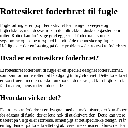
Rottesikret foderbræt til fugle
Fuglefodring er en populær aktivitet for mange haveejere og
fugleelskere, men desværre kan det tiltrække uønskede gæster som
rotter. Rotter kan forårsage ødelæggelse af foderbræt, sprede
sygdomme og skabe utryghed blandt både mennesker og fugle.
Heldigvis er der en løsning på dette problem – det rottesikre foderbræt.
Hvad er et rottesikret foderbræt?
Et rottesikret foderbræt til fugle er en specielt designet foderautomat,
som kan forhindre rotter i at få adgang til fuglefoderet. Dette foderbræt
er konstrueret med en række funktioner, der sikrer, at kun fugle kan få
fat i maden, mens rotter holdes ude.
Hvordan virker det?
Det rottesikre foderbræt er designet med en mekanisme, der kun åbner
for adgang til fugle, der er lette nok til at aktivere den. Dette kan være
baseret på vægt eller størrelse, afhængigt af det specifikke design. Når
en fugl lander på foderbrættet og aktiverer mekanismen, åbnes der for